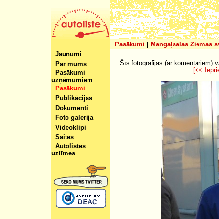
Pasākumi
|
Mangaļsalas Ziemas svē
Jaunumi
Šīs fotogrāfijas (ar komentāriem) v
Par mums
[<< Iepri
Pasākumi
uzņēmumiem
Pasākumi
Publikācijas
Dokumenti
Foto galerija
Videoklipi
Saites
Autolistes
uzlīmes