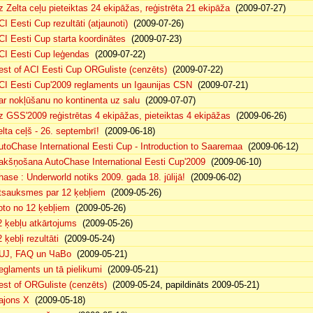
z Zelta ceļu pieteiktas 24 ekipāžas, reģistrēta 21 ekipāža
(2009-07-27)
CI Eesti Cup rezultāti (atjaunoti)
(2009-07-26)
CI Eesti Cup starta koordinātes
(2009-07-23)
CI Eesti Cup leģendas
(2009-07-22)
est of ACI Eesti Cup ORGuliste (cenzēts)
(2009-07-22)
CI Eesti Cup'2009 reglaments un Igaunijas CSN
(2009-07-21)
ar nokļūšanu no kontinenta uz salu
(2009-07-07)
z GSS'2009 reģistrētas 4 ekipāžas, pieteiktas 4 ekipāžas
(2009-06-26)
elta ceļš - 26. septembrī!
(2009-06-18)
utoChase International Eesti Cup - Introduction to Saaremaa
(2009-06-12)
akšņošana AutoChase International Eesti Cup'2009
(2009-06-10)
hase : Underworld notiks 2009. gada 18. jūlijā!
(2009-06-02)
tsauksmes par 12 ķebļiem
(2009-05-26)
oto no 12 ķebļiem
(2009-05-26)
2 ķebļu atkārtojums
(2009-05-26)
 ķebļi rezultāti
(2009-05-24)
UJ, FAQ un ЧаВо
(2009-05-21)
eglaments un tā pielikumi
(2009-05-21)
est of ORGuliste (cenzēts)
(2009-05-24, papildināts 2009-05-21)
ajons X
(2009-05-18)