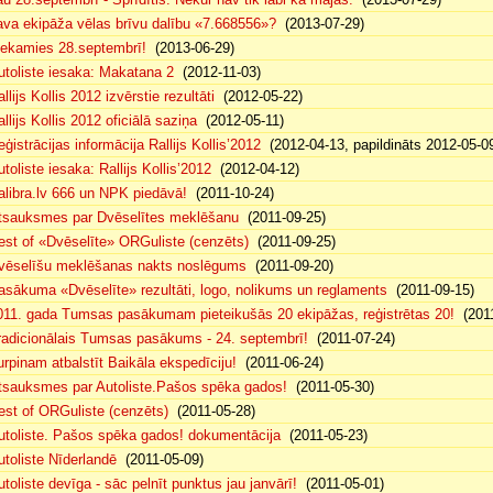
ava ekipāža vēlas brīvu dalību «7.668556»?
(2013-07-29)
iekamies 28.septembrī!
(2013-06-29)
utoliste iesaka: Makatana 2
(2012-11-03)
llijs Kollis 2012 izvērstie rezultāti
(2012-05-22)
llijs Kollis 2012 oficiālā saziņa
(2012-05-11)
eģistrācijas informācija Rallijs Kollis’2012
(2012-04-13, papildināts 2012-05-0
toliste iesaka: Rallijs Kollis’2012
(2012-04-12)
alibra.lv 666 un NPK piedāvā!
(2011-10-24)
tsauksmes par Dvēselītes meklēšanu
(2011-09-25)
est of «Dvēselīte» ORGuliste (cenzēts)
(2011-09-25)
vēselīšu meklēšanas nakts noslēgums
(2011-09-20)
asākuma «Dvēselīte» rezultāti, logo, nolikums un reglaments
(2011-09-15)
011. gada Tumsas pasākumam pieteikušās 20 ekipāžas, reģistrētas 20!
(2011
radicionālais Tumsas pasākums - 24. septembrī!
(2011-07-24)
urpinam atbalstīt Baikāla ekspedīciju!
(2011-06-24)
tsauksmes par Autoliste.Pašos spēka gados!
(2011-05-30)
est of ORGuliste (cenzēts)
(2011-05-28)
utoliste. Pašos spēka gados! dokumentācija
(2011-05-23)
utoliste Nīderlandē
(2011-05-09)
utoliste devīga - sāc pelnīt punktus jau janvārī!
(2011-05-01)