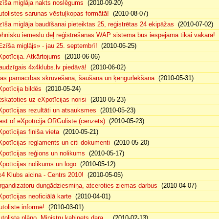
zīša miglāja nakts noslēgums
(2010-09-20)
utolistes sarunas vēstuļkopas formātā!
(2010-08-07)
zīša miglāja baudīšanai pieteiktas 25, reģistrētas 24 ekipāžas
(2010-07-02)
ehnisku iemeslu dēļ reģistrēšanās WAP sistēmā būs iespējama tikai vakarā!
(
Ezīša miglājs» - jau 25. septembrī!
(2010-06-25)
Xpotīcija. Atkārtojums
(2010-06-06)
audzīgais 4x4klubs.lv piedāvā!
(2010-06-02)
sas pamācības skrūvēšanā, šaušanā un ķengurlēkšanā
(2010-05-31)
Xpotīcija bildēs
(2010-05-24)
tskatoties uz eXpotīcijas norisi
(2010-05-23)
Xpotīcijas rezultāti un atsauksmes
(2010-05-23)
est of eXpotīcija ORGuliste (cenzēts)
(2010-05-23)
potīcijas finiša vieta
(2010-05-21)
Xpotīcijas reglaments un citi dokumenti
(2010-05-20)
Xpotīcijas reģions un nolikums
(2010-05-17)
Xpotīcijas nolikums un logo
(2010-05-12)
x4 Klubs aicina - Centrs 2010!
(2010-05-05)
rgandizatoru dungādziesmiņa, atceroties ziemas darbus
(2010-04-07)
Xpotīcijas neoficiālā karte
(2010-04-01)
utoliste informē!
(2010-03-01)
utoliste plāno, Ministru kabinets dara...
(2010-02-13)