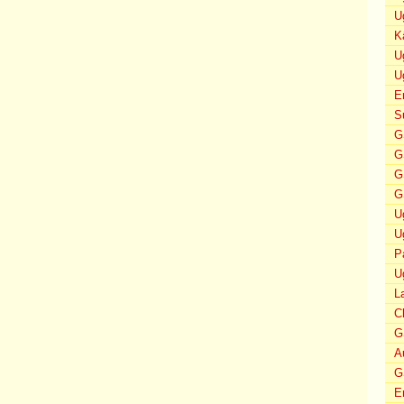
U
K
U
U
E
S
G
G
G
G
U
U
P
U
L
C
G
A
G
E