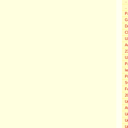
.
..
P
G
D
C
U
A
2
U
P
I
P
S
F
2
U
A
U
U
U