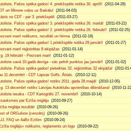
utoliste. Pašos spēka gados! 4. priekšspēle notika 30. aprīlī!
(2011-04-28)
DT un fillmore ceļos uz Baikālu!
(2011-04-03)
tāsts no CDT - par 3. priekšspēli
(2011-03-27)
utoliste. Pašos spēka gados! 3. priekšspēle notika 26. martā!
(2011-03-22)
utoliste. Pašos spēka gados! 2. priekšspēle notika 26. februārī!
(2011-02-25)
iezvani man! nolikums, rezultāti un himna
(2011-02-18)
utoliste. Pašos spēka gados! 1.priekšspēle notika 29.janvārī!
(2011-01-27)
iezvani man! reģistrētas 8 ekipāžas
(2011-01-14)
.g. 19.februārī - Piezvani man!
(2011-01-12)
utoliste savā 10.gadā devīga - sāc pelnīt punktus jau janvārī!
(2011-01-02)
utoliste. Pašos spēka gados! pieteiktas 32, reģistrētas 32 ekipāža!
(2011-01-
au 11.decembrī - CDT Lapsas Golfs. Ātrais.
(2010-12-11)
utoliste. Pašos spēka gados! notiks 2011. gada 28.maijā!
(2010-12-05)
.g. 13.decembrī notiks Latvijas Autoklubu apvienības dibināšana!
(2010-11-22
utoliste iesaka - CDT Kartogrāfs 27. novembrī!
(2010-10-14)
tsauksmes par Ezīša miglāju
(2010-09-27)
zīša miglāja rezultāti
(2010-09-26)
est of ORGuliste (cenzēts)
(2010-09-26)
UJ, FAQ un 4aBo Ezītim
(2010-09-24)
Ezīša miglājs» nolikums, reglaments un logo
(2010-09-22)