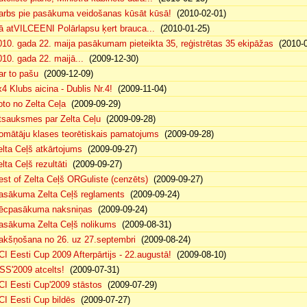
arbs pie pasākuma veidošanas kūsāt kūsā!
(2010-02-01)
ā atVILCEENI Polārlapsu ķert brauca...
(2010-01-25)
010. gada 22. maija pasākumam pieteikta 35, reģistrētas 35 ekipāžas
(2010-0
010. gada 22. maijā...
(2009-12-30)
ar to pašu
(2009-12-09)
x4 Klubs aicina - Dublis Nr.4!
(2009-11-04)
oto no Zelta Ceļa
(2009-09-29)
tsauksmes par Zelta Ceļu
(2009-09-28)
omātāju klases teorētiskais pamatojums
(2009-09-28)
elta Ceļš atkārtojums
(2009-09-27)
lta Ceļš rezultāti
(2009-09-27)
est of Zelta Ceļš ORGuliste (cenzēts)
(2009-09-27)
asākuma Zelta Ceļš reglaments
(2009-09-24)
ēcpasākuma naksniņas
(2009-09-24)
asākuma Zelta Ceļš nolikums
(2009-08-31)
akšņošana no 26. uz 27.septembri
(2009-08-24)
CI Eesti Cup 2009 Afterpārtijs - 22.augustā!
(2009-08-10)
SS'2009 atcelts!
(2009-07-31)
CI Eesti Cup'2009 stāstos
(2009-07-29)
CI Eesti Cup bildēs
(2009-07-27)