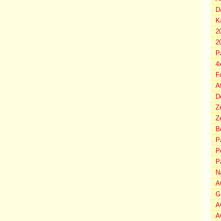
D
K
2
2
P
4
F
A
D
Z
Ze
B
P
P
P
N
A
G
A
A