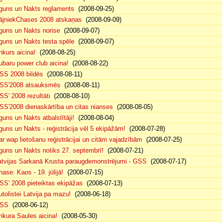
guns un Nakts reglaments
(2008-09-25)
ājniekChases 2008 atskaņas
(2008-09-09)
guns un Nakts norise
(2008-09-07)
guns un Nakts testa spēle
(2008-09-07)
nkurs aicina!
(2008-08-25)
ubaru power club aicina!
(2008-08-22)
SS 2008 bildēs
(2008-08-11)
SS'2008 atsauksmēs
(2008-08-11)
SS' 2008 rezultāti
(2008-08-10)
SS'2008 dienaskārtība un citas nianses
(2008-08-05)
guns un Nakts atbalstītāji!
(2008-08-04)
guns un Nakts - reģistrācija vēl 5 ekipāžām!
(2008-07-28)
ar wap lietošanu reģistrācijai un citām vajadzībām
(2008-07-25)
guns un Nakts notiks 27. septembrī!
(2008-07-21)
atvijas Sarkanā Krusta paraugdemonstrējumi - GSS
(2008-07-17)
hase: Kaos - 19. jūlijā!
(2008-07-15)
SS' 2008 pieteiktas ekipāžas
(2008-07-13)
utolistei Latvija pa mazu!
(2008-06-18)
SS
(2008-06-12)
nkura Saules aicina!
(2008-05-30)