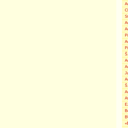
A
C
S
A
A
P
A
P
Š
A
A
J
A
Š
A
A
E
B
B
«