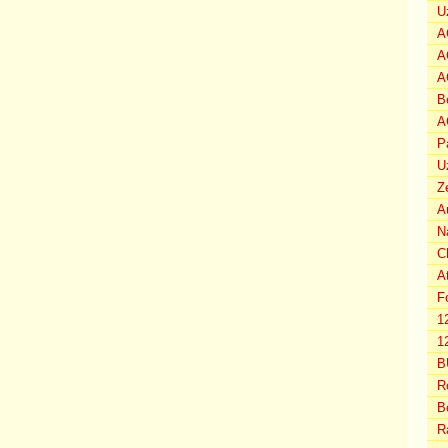
U
A
A
A
B
A
P
U
Z
A
N
C
A
F
1
12
B
R
B
R