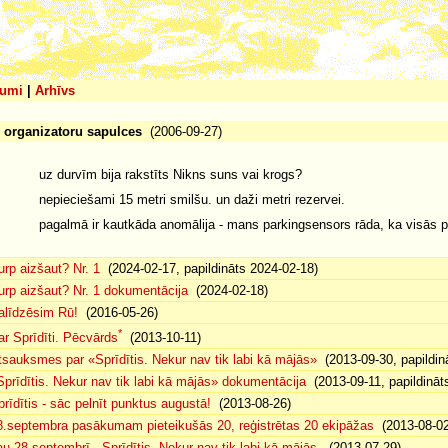
umi
|
Arhīvs
z organizatoru sapulces
(2006-09-27)
uz durvīm bija rakstīts Nikns suns vai krogs?
nepieciešami 15 metri smilšu. un daži metri rezervei.
pagalmā ir kautkāda anomālija - mans parkingsensors rāda, ka visās p
urp aizšaut? Nr. 1
(2024-02-17, papildināts 2024-02-18)
urp aizšaut? Nr. 1 dokumentācija
(2024-02-18)
alīdzēsim Rū!
(2016-05-26)
*
ar Sprīdīti. Pēcvārds
(2013-10-11)
tsauksmes par «Sprīdītis. Nekur nav tik labi kā mājās»
(2013-09-30, papildin
Sprīdītis. Nekur nav tik labi kā mājās» dokumentācija
(2013-09-11, papildināt
prīdītis - sāc pelnīt punktus augustā!
(2013-08-26)
8.septembra pasākumam pieteikušās 20, reģistrētas 20 ekipāžas
(2013-08-02
au 28.septembrī - Sprīdītis. Nekur nav tik labi kā mājās.
(2013-07-29)