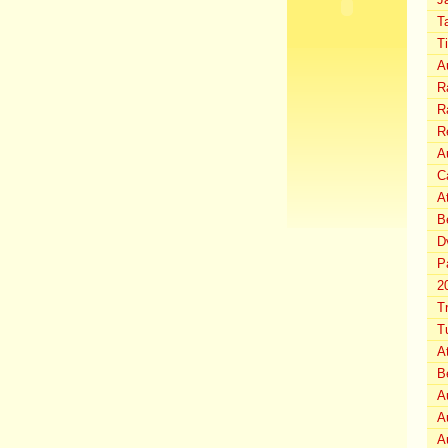
T
T
A
Ra
Ra
R
Au
C
A
B
D
P
2
T
T
A
B
A
A
A