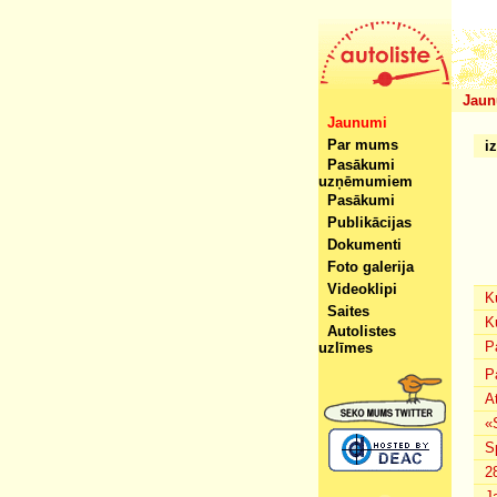
Jaun
Jaunumi
Par mums
i
Pasākumi
uzņēmumiem
Pasākumi
Publikācijas
Dokumenti
Foto galerija
Videoklipi
K
Saites
K
Autolistes
P
uzlīmes
P
A
«
S
2
J