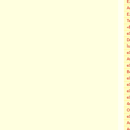
E
A
E
T
«
e
D
Ī
e
A
e
B
eX
e
e
e
4
O
e
A
A