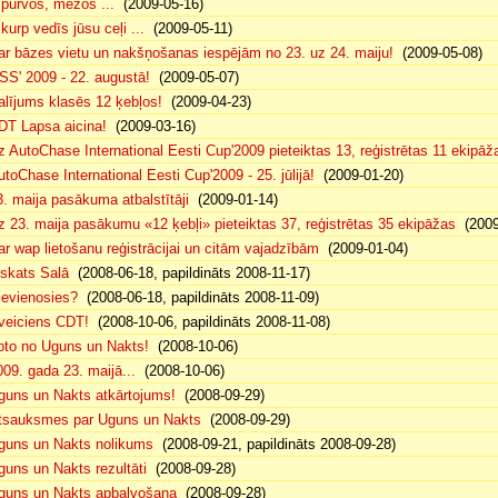
. purvos, mežos ...
(2009-05-16)
 kurp vedīs jūsu ceļi ...
(2009-05-11)
ar bāzes vietu un nakšņošanas iespējām no 23. uz 24. maiju!
(2009-05-08)
SS' 2009 - 22. augustā!
(2009-05-07)
alījums klasēs 12 ķebļos!
(2009-04-23)
DT Lapsa aicina!
(2009-03-16)
z AutoChase International Eesti Cup'2009 pieteiktas 13, reģistrētas 11 ekipāž
utoChase International Eesti Cup'2009 - 25. jūlijā!
(2009-01-20)
3. maija pasākuma atbalstītāji
(2009-01-14)
z 23. maija pasākumu «12 ķebļi» pieteiktas 37, reģistrētas 35 ekipāžas
(2009
ar wap lietošanu reģistrācijai un citām vajadzībām
(2009-01-04)
eskats Salā
(2008-06-18, papildināts 2008-11-17)
ievienosies?
(2008-06-18, papildināts 2008-11-09)
veiciens CDT!
(2008-10-06, papildināts 2008-11-08)
oto no Uguns un Nakts!
(2008-10-06)
009. gada 23. maijā...
(2008-10-06)
guns un Nakts atkārtojums!
(2008-09-29)
tsauksmes par Uguns un Nakts
(2008-09-29)
guns un Nakts nolikums
(2008-09-21, papildināts 2008-09-28)
guns un Nakts rezultāti
(2008-09-28)
guns un Nakts apbalvošana
(2008-09-28)