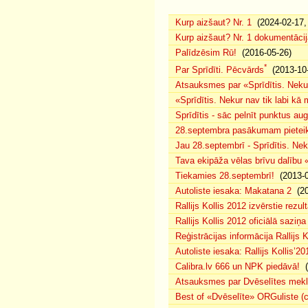
Kurp aizšaut? Nr. 1
(2024-02-17, 
Kurp aizšaut? Nr. 1 dokumentācij
Palīdzēsim Rū!
(2016-05-26)
*
Par Sprīdīti. Pēcvārds
(2013-10-
Atsauksmes par «Sprīdītis. Nekur
«Sprīdītis. Nekur nav tik labi k
Sprīdītis - sāc pelnīt punktus au
28.septembra pasākumam pieteiku
Jau 28.septembrī - Sprīdītis. Nek
Tava ekipāža vēlas brīvu dalību
Tiekamies 28.septembrī!
(2013-0
Autoliste iesaka: Makatana 2
(20
Rallijs Kollis 2012 izvērstie rezult
Rallijs Kollis 2012 oficiālā saziņa
Reģistrācijas informācija Rallijs K
Autoliste iesaka: Rallijs Kollis’20
Calibra.lv 666 un NPK piedāvā!
(
Atsauksmes par Dvēselītes mek
Best of «Dvēselīte» ORGuliste (