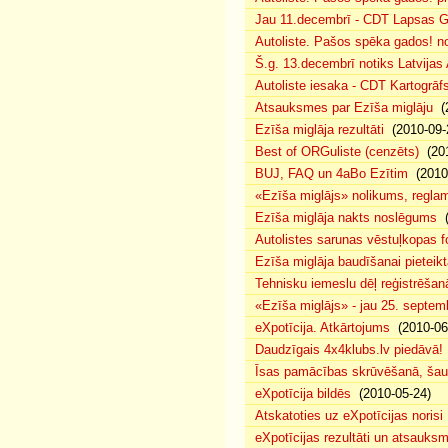
Jau 11.decembrī - CDT Lapsas Go
Autoliste. Pašos spēka gados! no
Š.g. 13.decembrī notiks Latvijas
Autoliste iesaka - CDT Kartogrāf
Atsauksmes par Ezīša miglāju
(2
Ezīša miglāja rezultāti
(2010-09-
Best of ORGuliste (cenzēts)
(201
BUJ, FAQ un 4aBo Ezītim
(2010-
«Ezīša miglājs» nolikums, regla
Ezīša miglāja nakts noslēgums
(
Autolistes sarunas vēstuļkopas f
Ezīša miglāja baudīšanai pieteikt
Tehnisku iemeslu dēļ reģistrēša
«Ezīša miglājs» - jau 25. septemb
eXpotīcija. Atkārtojums
(2010-06
Daudzīgais 4x4klubs.lv piedāvā!
Īsas pamācības skrūvēšanā, šau
eXpotīcija bildēs
(2010-05-24)
Atskatoties uz eXpotīcijas norisi
eXpotīcijas rezultāti un atsauks