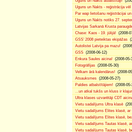
Uguns un Nakts atbalstītāji!
(200
Uguns un Nakts - reģistrācija vē
Par wap lietošanu reģistrācijai u
Uguns un Nakts notiks 27. septe
Latvijas Sarkanā Krusta paraug
Chase: Kaos - 19. jūlijā!
(2008-07
GSS' 2008 pieteiktas ekipāžas
(2
Autolistei Latvija pa mazu!
(2008
GSS
(2008-06-12)
Enkura Saules aicina!
(2008-05-
Fotogrāfijas
(2008-05-30)
Velkam ārā kalendārus!
(2008-05
Atsauksmes
(2008-05-27)
Paldies atbalstītājiem!
(2008-05-
...un atkal tukšs un kluss ir klaj
Ultra klases uzvarētāji CDT aicin
Vietu sadalījums Ultra klasē
(200
Vietu sadalījums Elites klasē, a
Vietu sadalījums Elites klasē, 
Vietu sadalījums Tautas klasē, 
Vietu sadalījums Tautas klasē, 