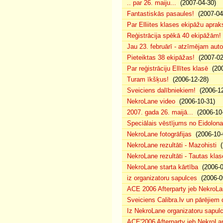
.. par 26. maiju...
(2007-04-30)
Fantastiskās pasaules!
(2007-04
Par Elliites klases ekipāžu aprak
Reģistrācija spēkā 40 ekipāžām!
Jau 23. februārī - atzīmējam aut
Pieteiktas 38 ekipāžas!
(2007-02
Par reģistrāciju Ellītes klasē
(200
Turam īkšķus!
(2006-12-28)
Sveiciens dalībniekiem!
(2006-12
NekroLane video
(2006-10-31)
2007. gada 26. maijā...
(2006-10-
Speciālais vēstījums no Eidolona
NekroLane fotogrāfijas
(2006-10-
NekroLane rezultāti - Mazohisti
(
NekroLane rezultāti - Tautas klas
NekroLane starta kārtība
(2006-0
iz organizatoru sapulces
(2006-0
ACE 2006 Afterparty jeb NekroL
Sveiciens Calibra.lv un pārējiem 
Iz NekroLane organizatoru sapulc
ACE'2006 Afterparty jeb NekroLa