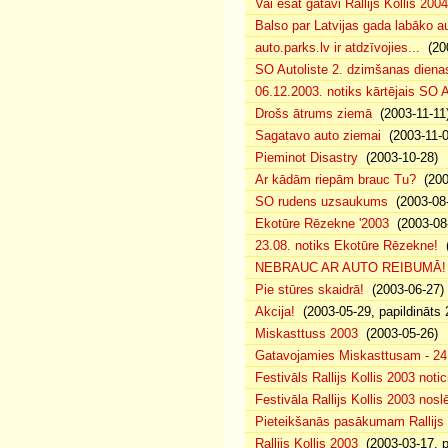
Vai esat gatavi Rallijs Kollis 200
Balso par Latvijas gada labāko au
auto.parks.lv ir atdzīvojies...
(200
SO Autoliste 2. dzimšanas dien
06.12.2003. notiks kārtējais SO 
Drošs ātrums ziemā
(2003-11-11
Sagatavo auto ziemai
(2003-11-0
Pieminot Disastry
(2003-10-28)
Ar kādām riepām brauc Tu?
(200
SO rudens uzsaukums
(2003-08-
Ekotūre Rēzekne '2003
(2003-08-
23.08. notiks Ekotūre Rēzekne!
(
NEBRAUC AR AUTO REIBUMĀ!
Pie stūres skaidrā!
(2003-06-27)
Akcija!
(2003-05-29, papildināts 
Miskasttuss 2003
(2003-05-26)
Gatavojamies Miskasttusam - 24
Festivāls Rallijs Kollis 2003 notic
Festivāla Rallijs Kollis 2003 nos
Pieteikšanās pasākumam Rallijs 
Rallijs Kollis 2003
(2003-03-17, p