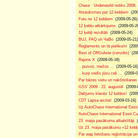
Chase : Underworld notiks 2009. g
Atsauksmes par 12 ķebļiem
(200
Foto no 12 ķebļiem
(2009-05-26)
12 ķebļu atkārtojums
(2009-05-2
12 ķebļi rezultāti
(2009-05-24)
BUJ, FAQ un ЧаВо
(2009-05-21)
Reglaments un tā pielikumi
(2009
Best of ORGuliste (cenzēts)
(200
Rajons X
(2009-05-18)
.. purvos, mežos ...
(2009-05-16
.. kurp vedīs jūsu ceļi ...
(2009-0
Par bāzes vietu un nakšņošanas 
GSS' 2009 - 22. augustā!
(2009-0
Dalījums klasēs 12 ķebļos!
(2009
CDT Lapsa aicina!
(2009-03-16)
Uz AutoChase International Eesti
AutoChase International Eesti Cup'
23. maija pasākuma atbalstītāji
(
Uz 23. maija pasākumu «12 ķebļi»
Par wap lietošanu reģistrācijai u