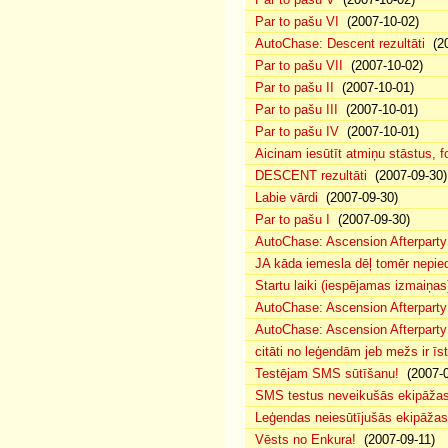
Par to pašu VI
(2007-10-02)
AutoChase: Descent rezultāti
(20
Par to pašu VII
(2007-10-02)
Par to pašu II
(2007-10-01)
Par to pašu III
(2007-10-01)
Par to pašu IV
(2007-10-01)
Aicinam iesūtīt atmiņu stāstus, fo
DESCENT rezultāti
(2007-09-30)
Labie vārdi
(2007-09-30)
Par to pašu I
(2007-09-30)
AutoChase: Ascension Afterparty
JA kāda iemesla dēļ tomēr nepied
Startu laiki (iespējamas izmaiņas
AutoChase: Ascension Afterparty
AutoChase: Ascension Afterparty
citāti no leģendām jeb mežs ir īst
Testējam SMS sūtīšanu!
(2007-0
SMS testus neveikušās ekipāža
Leģendas neiesūtījušās ekipāžas
Vēsts no Enkura!
(2007-09-11)