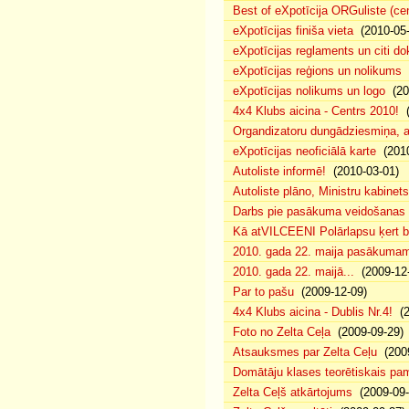
Best of eXpotīcija ORGuliste (ce
eXpotīcijas finiša vieta
(2010-05-
eXpotīcijas reglaments un citi d
eXpotīcijas reģions un nolikums
(
eXpotīcijas nolikums un logo
(20
4x4 Klubs aicina - Centrs 2010!
(
Organdizatoru dungādziesmiņa, a
eXpotīcijas neoficiālā karte
(2010
Autoliste informē!
(2010-03-01)
Autoliste plāno, Ministru kabinets
Darbs pie pasākuma veidošanas 
Kā atVILCEENI Polārlapsu ķert b
2010. gada 22. maija pasākumam p
2010. gada 22. maijā...
(2009-12-
Par to pašu
(2009-12-09)
4x4 Klubs aicina - Dublis Nr.4!
(2
Foto no Zelta Ceļa
(2009-09-29)
Atsauksmes par Zelta Ceļu
(2009
Domātāju klases teorētiskais p
Zelta Ceļš atkārtojums
(2009-09-