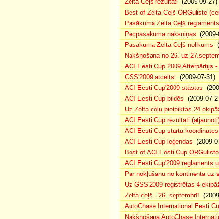
Zelta Ceļš rezultāti
(2009-09-27)
Best of Zelta Ceļš ORGuliste (ce
Pasākuma Zelta Ceļš reglaments
Pēcpasākuma naksniņas
(2009-0
Pasākuma Zelta Ceļš nolikums
(
Nakšņošana no 26. uz 27.septem
ACI Eesti Cup 2009 Afterpārtijs -
GSS'2009 atcelts!
(2009-07-31)
ACI Eesti Cup'2009 stāstos
(200
ACI Eesti Cup bildēs
(2009-07-2
Uz Zelta ceļu pieteiktas 24 ekipā
ACI Eesti Cup rezultāti (atjaunoti
ACI Eesti Cup starta koordinātes
ACI Eesti Cup leģendas
(2009-07
Best of ACI Eesti Cup ORGuliste
ACI Eesti Cup'2009 reglaments u
Par nokļūšanu no kontinenta uz s
Uz GSS'2009 reģistrētas 4 ekipāž
Zelta ceļš - 26. septembrī!
(2009-
AutoChase International Eesti Cu
Nakšņošana AutoChase Internatio