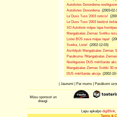
Autolistes Donordiena noslēgusi
Autolistes Donordiena
(2003-02-
Le`Duss Tuss`2003 noticis!
(2003
Le`Duss Tuss`2003 beidzot tiešām
SO Autoliste mājas lapa hostēj
Mangaļsalas Ziemas Svētku rezul
Listei BŪS sava mājas lapa!
(200
Sveika, Liste!
(2002-12-03)
Aizritējuši Mangaļsalas Ziemas S
Pasākuma ?Mangaļsalas Ziemas S
Noslēgusies DUS mērīšanās akci
Mangaļsalas Ziemas Svētki 30.n
DUS mērīšanās akcija
(2002-10-
|
Jaunumi
|
Par mums
|
Pasākumi uz
Mūsu sponsori un
draugi:
Lapu apkalpo
digiBlink
,
Terms & C