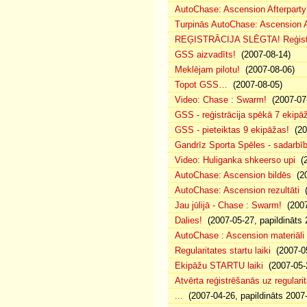
AutoChase: Ascension Afterparty 
Turpinās AutoChase: Ascension Af
REĢISTRĀCIJA SLĒGTA! Reģistr
GSS aizvadīts!
(2007-08-14)
Meklējam pilotu!
(2007-08-06)
Topot GSS…
(2007-08-05)
Video: Chase : Swarm!
(2007-07
GSS - reģistrācija spēkā 7 ekipā
GSS - pieteiktas 9 ekipāžas!
(20
Gandrīz Sporta Spēles - sadarbīb
Video: Huliganka shkeerso upi
(2
AutoChase: Ascension bildēs
(20
AutoChase: Ascension rezultāti
(
Jau jūlijā - Chase : Swarm!
(2007
Dalies!
(2007-05-27, papildināts 
AutoChase : Ascension materiāli
Regularitates startu laiki
(2007-05
Ekipāžu STARTU laiki
(2007-05-
Atvērta reģistrēšanās uz regularit
...
(2007-04-26, papildināts 2007