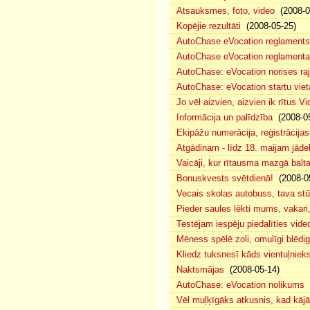
Atsauksmes, foto, video
(2008-0
Kopējie rezultāti
(2008-05-25)
AutoChase eVocation reglaments
AutoChase eVocation reglamenta 
AutoChase: eVocation norises ra
AutoChase: eVocation startu viet
Jo vēl aizvien, aizvien ik rītus 
Informācija un palīdzība
(2008-05
Ekipāžu numerācija, reģistrācijas 
Atgādinam - līdz 18. maijam jādek
Vaicāji, kur rītausma mazgā bal
Bonuskvests svētdienā!
(2008-0
Vecais skolas autobuss, tava s
Pieder saules lēkti mums, vakar
Testējam iespēju piedalīties vide
Mēness spēlē zoli, omulīgi blēd
Kliedz tuksnesī kāds vientuļniek
Naktsmājas
(2008-05-14)
AutoChase: eVocation nolikums
(
Vēl muļķīgāks atkusnis, kad kā