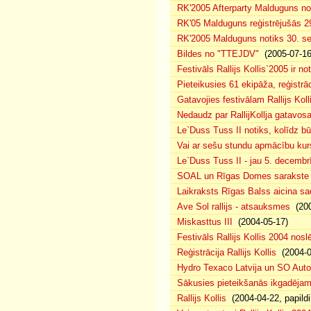
RK'2005 Afterparty Malduguns n
RK'05 Malduguns reģistrējušās 2
RK'2005 Malduguns notiks 30. se
Bildes no "TTEJDV"
(2005-07-16
Festivāls Rallijs Kollis`2005 ir not
Pieteikusies 61 ekipāža, reģistrāc
Gatavojies festivālam Rallijs Koll
Nedaudz par RallijKollja gatavos
Le`Duss Tuss II notiks, kolīdz b
Vai ar sešu stundu apmācību kur
Le`Duss Tuss II - jau 5. decembr
SOAL un Rīgas Domes sarakste pa
Laikraksts Rīgas Balss aicina sa
Ave Sol rallijs - atsauksmes
(200
Miskasttus III
(2004-05-17)
Festivāls Rallijs Kollis 2004 nosl
Reģistrācija Rallijs Kollis
(2004-04
Hydro Texaco Latvija un SO Autoli
Sākusies pieteikšanās ikgadējam 
Rallijs Kollis
(2004-04-22, papildi