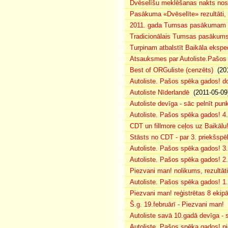
Dvēselīšu meklēšanas nakts no
Pasākuma «Dvēselīte» rezultāti,
2011. gada Tumsas pasākumam pi
Tradicionālais Tumsas pasākums 
Turpinam atbalstīt Baikāla eksped
Atsauksmes par Autoliste.Pašos
Best of ORGuliste (cenzēts)
(201
Autoliste. Pašos spēka gados! d
Autoliste Nīderlandē
(2011-05-09
Autoliste devīga - sāc pelnīt punk
Autoliste. Pašos spēka gados! 4. 
CDT un fillmore ceļos uz Baikālu
Stāsts no CDT - par 3. priekšspēl
Autoliste. Pašos spēka gados! 3.
Autoliste. Pašos spēka gados! 2. 
Piezvani man! nolikums, rezultāt
Autoliste. Pašos spēka gados! 1.
Piezvani man! reģistrētas 8 ekip
Š.g. 19.februārī - Piezvani man!
(
Autoliste savā 10.gadā devīga - s
Autoliste. Pašos spēka gados! pie