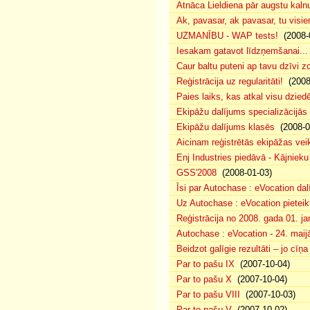
Atnāca Lieldiena pār augstu kalnu
Ak, pavasar, ak pavasar, tu visie
UZMANĪBU - WAP tests!
(2008-
Iesakam gatavot līdzņemšanai...
Caur baltu puteni ap tavu dzīvi 
Reģistrācija uz regularitāti!
(2008
Paies laiks, kas atkal visu dzie
Ekipāžu dalījums specializācijās
Ekipāžu dalījums klasēs
(2008-0
Aicinam reģistrētās ekipāžas vei
Enj Industries piedāvā - Kājniek
GSS'2008
(2008-01-03)
Īsi par Autochase : eVocation da
Uz Autochase : eVocation pieteik
Reģistrācija no 2008. gada 01. ja
Autochase : eVocation - 24. maij
Beidzot galīgie rezultāti – jo cīņ
Par to pašu IX
(2007-10-04)
Par to pašu X
(2007-10-04)
Par to pašu VIII
(2007-10-03)
Par to pašu V
(2007-10-02)