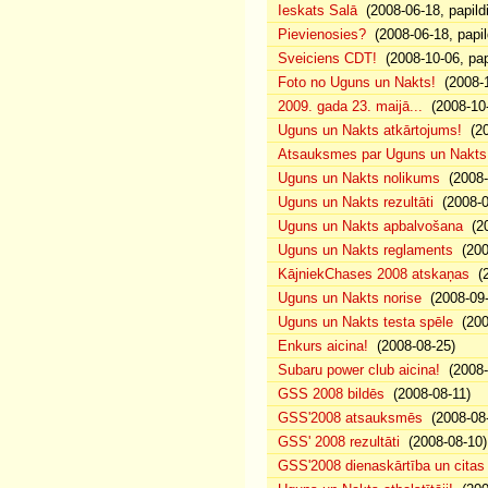
Ieskats Salā
(2008-06-18, papild
Pievienosies?
(2008-06-18, papil
Sveiciens CDT!
(2008-10-06, pap
Foto no Uguns un Nakts!
(2008-1
2009. gada 23. maijā...
(2008-10-
Uguns un Nakts atkārtojums!
(20
Atsauksmes par Uguns un Nakts
Uguns un Nakts nolikums
(2008-0
Uguns un Nakts rezultāti
(2008-0
Uguns un Nakts apbalvošana
(20
Uguns un Nakts reglaments
(200
KājniekChases 2008 atskaņas
(2
Uguns un Nakts norise
(2008-09-
Uguns un Nakts testa spēle
(200
Enkurs aicina!
(2008-08-25)
Subaru power club aicina!
(2008-
GSS 2008 bildēs
(2008-08-11)
GSS'2008 atsauksmēs
(2008-08-
GSS' 2008 rezultāti
(2008-08-10)
GSS'2008 dienaskārtība un citas