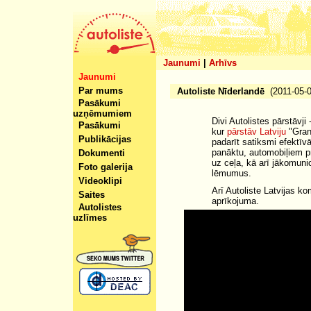
Jaunumi
|
Arhīvs
Jaunumi
Par mums
Autoliste Nīderlandē
(2011-05-0
Pasākumi
uzņēmumiem
Divi Autolistes pārstāvji
Pasākumi
kur
pārstāv Latviju
"Gran
Publikācijas
padarīt satiksmi efektīv
panāktu, automobiļiem pr
Dokumenti
uz ceļa, kā arī jākomuni
Foto galerija
lēmumus.
Videoklipi
Arī Autoliste Latvijas k
Saites
aprīkojuma.
Autolistes
uzlīmes