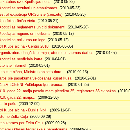
tskatoties uz eXpotīcijas norisi
(2010-05-23)
Xpotīcijas rezultāti un atsauksmes
(2010-05-23)
est of eXpotīcija ORGuliste (cenzēts)
(2010-05-23)
potīcijas finiša vieta
(2010-05-21)
Xpotīcijas reglaments un citi dokumenti
(2010-05-20)
Xpotīcijas reģions un nolikums
(2010-05-17)
Xpotīcijas nolikums un logo
(2010-05-12)
x4 Klubs aicina - Centrs 2010!
(2010-05-05)
rgandizatoru dungādziesmiņa, atceroties ziemas darbus
(2010-04-07)
Xpotīcijas neoficiālā karte
(2010-04-01)
utoliste informē!
(2010-03-01)
utoliste plāno, Ministru kabinets dara...
(2010-02-13)
arbs pie pasākuma veidošanas kūsāt kūsā!
(2010-02-01)
ā atVILCEENI Polārlapsu ķert brauca...
(2010-01-25)
010. gada 22. maija pasākumam pieteikta 35, reģistrētas 35 ekipāžas
(2010-0
010. gada 22. maijā...
(2009-12-30)
ar to pašu
(2009-12-09)
x4 Klubs aicina - Dublis Nr.4!
(2009-11-04)
oto no Zelta Ceļa
(2009-09-29)
tsauksmes par Zelta Ceļu
(2009-09-28)
omātāju klases teorētiskais pamatojums
(2009-09-28)