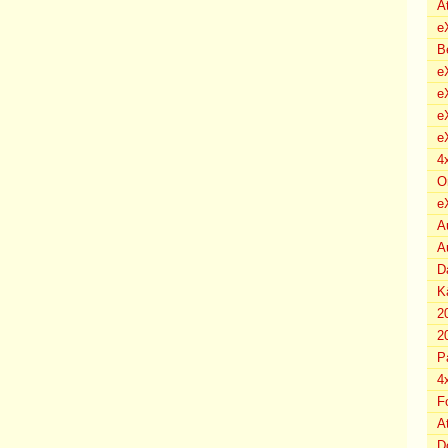
A
e
B
eX
e
e
e
4
O
e
A
A
D
K
2
2
P
4
F
A
D