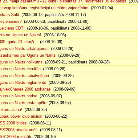
z 23. maija pasākumu «12 ķebļi» pieteiktas 37, reģistrētas 35 ekipāžas
(2009
ar wap lietošanu reģistrācijai un citām vajadzībām
(2009-01-04)
eskats Salā
(2008-06-18, papildināts 2008-11-17)
ievienosies?
(2008-06-18, papildināts 2008-11-09)
veiciens CDT!
(2008-10-06, papildināts 2008-11-08)
oto no Uguns un Nakts!
(2008-10-06)
009. gada 23. maijā...
(2008-10-06)
guns un Nakts atkārtojums!
(2008-09-29)
tsauksmes par Uguns un Nakts
(2008-09-29)
guns un Nakts nolikums
(2008-09-21, papildināts 2008-09-28)
guns un Nakts rezultāti
(2008-09-28)
guns un Nakts apbalvošana
(2008-09-28)
guns un Nakts reglaments
(2008-09-25)
ājniekChases 2008 atskaņas
(2008-09-09)
guns un Nakts norise
(2008-09-07)
guns un Nakts testa spēle
(2008-09-07)
nkurs aicina!
(2008-08-25)
ubaru power club aicina!
(2008-08-22)
SS 2008 bildēs
(2008-08-11)
SS'2008 atsauksmēs
(2008-08-11)
SS' 2008 rezultāti
(2008-08-10)