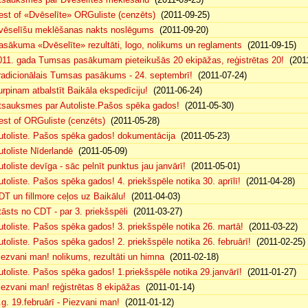
est of «Dvēselīte» ORGuliste (cenzēts)
(2011-09-25)
vēselīšu meklēšanas nakts noslēgums
(2011-09-20)
asākuma «Dvēselīte» rezultāti, logo, nolikums un reglaments
(2011-09-15)
011. gada Tumsas pasākumam pieteikušās 20 ekipāžas, reģistrētas 20!
(2011
radicionālais Tumsas pasākums - 24. septembrī!
(2011-07-24)
urpinam atbalstīt Baikāla ekspedīciju!
(2011-06-24)
tsauksmes par Autoliste.Pašos spēka gados!
(2011-05-30)
est of ORGuliste (cenzēts)
(2011-05-28)
utoliste. Pašos spēka gados! dokumentācija
(2011-05-23)
utoliste Nīderlandē
(2011-05-09)
utoliste devīga - sāc pelnīt punktus jau janvārī!
(2011-05-01)
utoliste. Pašos spēka gados! 4. priekšspēle notika 30. aprīlī!
(2011-04-28)
DT un fillmore ceļos uz Baikālu!
(2011-04-03)
tāsts no CDT - par 3. priekšspēli
(2011-03-27)
utoliste. Pašos spēka gados! 3. priekšspēle notika 26. martā!
(2011-03-22)
utoliste. Pašos spēka gados! 2. priekšspēle notika 26. februārī!
(2011-02-25)
iezvani man! nolikums, rezultāti un himna
(2011-02-18)
utoliste. Pašos spēka gados! 1.priekšspēle notika 29.janvārī!
(2011-01-27)
iezvani man! reģistrētas 8 ekipāžas
(2011-01-14)
.g. 19.februārī - Piezvani man!
(2011-01-12)