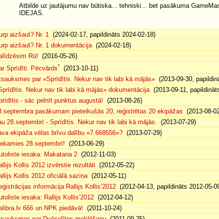
Atbilde uz jautājumu nav būtiska... tehniski... bet pasākuma GameMas
IDEJAS.
urp aizšaut? Nr. 1
(2024-02-17, papildināts 2024-02-18)
urp aizšaut? Nr. 1 dokumentācija
(2024-02-18)
alīdzēsim Rū!
(2016-05-26)
*
ar Sprīdīti. Pēcvārds
(2013-10-11)
tsauksmes par «Sprīdītis. Nekur nav tik labi kā mājās»
(2013-09-30, papildin
Sprīdītis. Nekur nav tik labi kā mājās» dokumentācija
(2013-09-11, papildināt
prīdītis - sāc pelnīt punktus augustā!
(2013-08-26)
8.septembra pasākumam pieteikušās 20, reģistrētas 20 ekipāžas
(2013-08-02
au 28.septembrī - Sprīdītis. Nekur nav tik labi kā mājās.
(2013-07-29)
ava ekipāža vēlas brīvu dalību «7.668556»?
(2013-07-29)
iekamies 28.septembrī!
(2013-06-29)
utoliste iesaka: Makatana 2
(2012-11-03)
llijs Kollis 2012 izvērstie rezultāti
(2012-05-22)
llijs Kollis 2012 oficiālā saziņa
(2012-05-11)
eģistrācijas informācija Rallijs Kollis’2012
(2012-04-13, papildināts 2012-05-0
toliste iesaka: Rallijs Kollis’2012
(2012-04-12)
alibra.lv 666 un NPK piedāvā!
(2011-10-24)
tsauksmes par Dvēselītes meklēšanu
(2011-09-25)