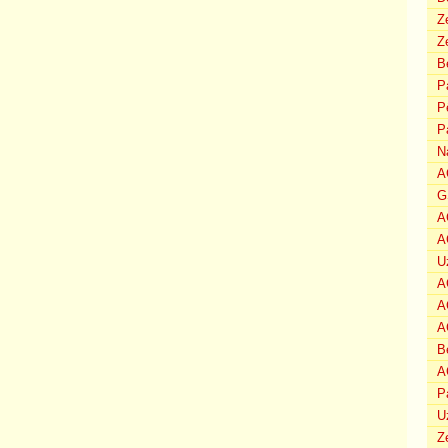
Z
Ze
B
P
P
P
N
A
G
A
A
U
A
A
A
B
A
P
U
Z