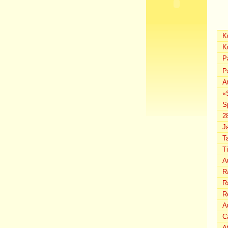
K
K
P
P
A
«
S
2
J
T
T
A
Ra
Ra
R
Au
C
A