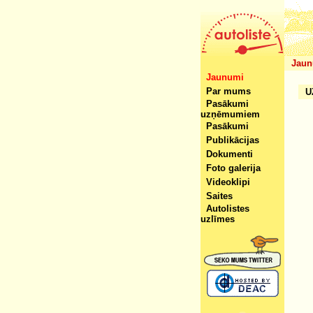
Jaun
Jaunumi
Par mums
U
Pasākumi
uzņēmumiem
Pasākumi
Publikācijas
Dokumenti
Foto galerija
Videoklipi
Saites
Autolistes
uzlīmes