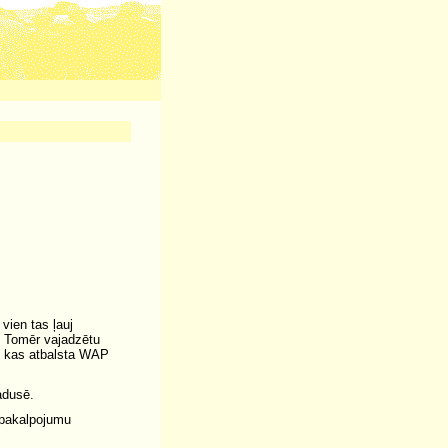
vien tas ļauj
. Tomēr vajadzētu
i, kas atbalsta WAP
adusē.
 pakalpojumu