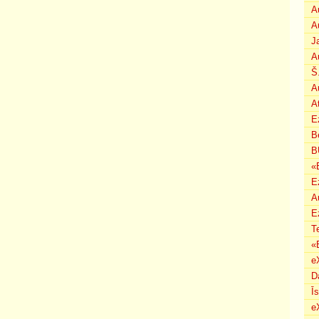
A
A
J
A
Š
A
A
E
B
B
«
E
A
E
T
«
e
D
Ī
e