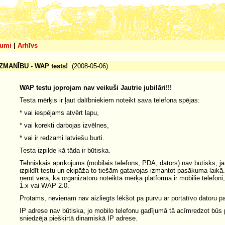
umi
|
Arhīvs
ZMANĪBU - WAP tests!
(2008-05-06)
WAP testu joprojam nav veikuši Jautrie jubilāri!!!
Testa mērķis ir ļaut dalībniekiem noteikt sava telefona spējas:
* vai iespējams atvērt lapu,
* vai korekti darbojas izvēlnes,
* vai ir redzami latviešu burti.
Testa izpilde kā tāda ir būtiska.
Tehniskais aprīkojums (mobilais telefons, PDA, dators) nav būtisks, ja 
izpildīt testu un ekipāža to tiešām gatavojas izmantot pasākuma laikā
ņemt vērā, ka organizatoru noteiktā mērķa platforma ir mobilie telefon
1.x vai WAP 2.0.
Protams, nevienam nav aizliegts lēkšot pa purvu ar portatīvo datoru p
IP adrese nav būtiska, jo mobilo telefonu gadījumā tā acīmredzot būs
sniedzēja piešķirtā dinamiskā IP adrese.