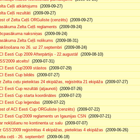
elta Ceļš atkārtojums
(2009-09-27)
lta Ceļš rezultāti
(2009-09-27)
est of Zelta Ceļš ORGuliste (cenzēts)
(2009-09-27)
asākuma Zelta Ceļš reglaments
(2009-09-24)
ēcpasākuma naksniņas
(2009-09-24)
asākuma Zelta Ceļš nolikums
(2009-08-31)
akšņošana no 26. uz 27.septembri
(2009-08-24)
CI Eesti Cup 2009 Afterpārtijs - 22.augustā!
(2009-08-10)
SS'2009 atcelts!
(2009-07-31)
CI Eesti Cup'2009 stāstos
(2009-07-29)
CI Eesti Cup bildēs
(2009-07-27)
z Zelta ceļu pieteiktas 24 ekipāžas, reģistrēta 21 ekipāža
(2009-07-27)
CI Eesti Cup rezultāti (atjaunoti)
(2009-07-26)
CI Eesti Cup starta koordinātes
(2009-07-23)
CI Eesti Cup leģendas
(2009-07-22)
est of ACI Eesti Cup ORGuliste (cenzēts)
(2009-07-22)
CI Eesti Cup'2009 reglaments un Igaunijas CSN
(2009-07-21)
ar nokļūšanu no kontinenta uz salu
(2009-07-07)
z GSS'2009 reģistrētas 4 ekipāžas, pieteiktas 4 ekipāžas
(2009-06-26)
elta ceļš - 26. septembrī!
(2009-06-18)