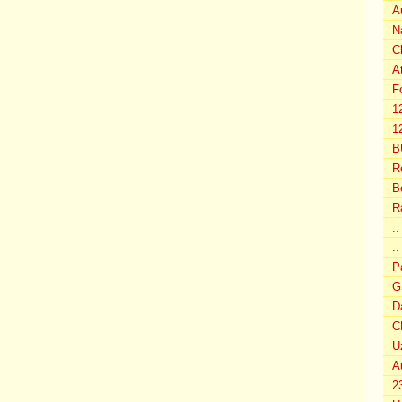
A
N
C
A
F
1
12
B
R
B
R
.
..
P
G
D
C
U
A
2