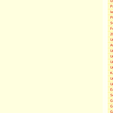
U
P
I
P
S
F
2
U
A
U
U
U
U
K
U
U
E
S
G
G
G