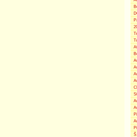
B
D
P
2
T
T
A
B
A
A
A
A
C
S
A
A
P
A
P
Š