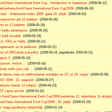
utoChase International Eesti Cup - Introduction to Saaremaa
(2009-06-12)
akšņošana AutoChase International Eesti Cup'2009
(2009-06-10)
hase : Underworld notiks 2009. gada 18. jūlijā!
(2009-06-02)
tsauksmes par 12 ķebļiem
(2009-05-26)
oto no 12 ķebļiem
(2009-05-26)
2 ķebļu atkārtojums
(2009-05-26)
 ķebļi rezultāti
(2009-05-24)
UJ, FAQ un ЧаВо
(2009-05-21)
eglaments un tā pielikumi
(2009-05-21)
est of ORGuliste (cenzēts)
(2009-05-24, papildināts 2009-05-21)
ajons X
(2009-05-18)
. purvos, mežos ...
(2009-05-16)
 kurp vedīs jūsu ceļi ...
(2009-05-11)
ar bāzes vietu un nakšņošanas iespējām no 23. uz 24. maiju!
(2009-05-08)
SS' 2009 - 22. augustā!
(2009-05-07)
alījums klasēs 12 ķebļos!
(2009-04-23)
DT Lapsa aicina!
(2009-03-16)
z AutoChase International Eesti Cup'2009 pieteiktas 13, reģistrētas 11 ekipāž
utoChase International Eesti Cup'2009 - 25. jūlijā!
(2009-01-20)
3. maija pasākuma atbalstītāji
(2009-01-14)