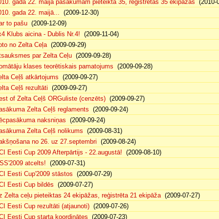
010. gada 22. maija pasākumam pieteikta 35, reģistrētas 35 ekipāžas
(2010-0
010. gada 22. maijā...
(2009-12-30)
ar to pašu
(2009-12-09)
x4 Klubs aicina - Dublis Nr.4!
(2009-11-04)
oto no Zelta Ceļa
(2009-09-29)
tsauksmes par Zelta Ceļu
(2009-09-28)
omātāju klases teorētiskais pamatojums
(2009-09-28)
elta Ceļš atkārtojums
(2009-09-27)
lta Ceļš rezultāti
(2009-09-27)
est of Zelta Ceļš ORGuliste (cenzēts)
(2009-09-27)
asākuma Zelta Ceļš reglaments
(2009-09-24)
ēcpasākuma naksniņas
(2009-09-24)
asākuma Zelta Ceļš nolikums
(2009-08-31)
akšņošana no 26. uz 27.septembri
(2009-08-24)
CI Eesti Cup 2009 Afterpārtijs - 22.augustā!
(2009-08-10)
SS'2009 atcelts!
(2009-07-31)
CI Eesti Cup'2009 stāstos
(2009-07-29)
CI Eesti Cup bildēs
(2009-07-27)
z Zelta ceļu pieteiktas 24 ekipāžas, reģistrēta 21 ekipāža
(2009-07-27)
CI Eesti Cup rezultāti (atjaunoti)
(2009-07-26)
CI Eesti Cup starta koordinātes
(2009-07-23)