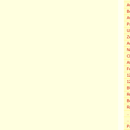
A
B
A
P
U
Z
A
N
C
A
F
1
12
B
R
B
R
.
..
P