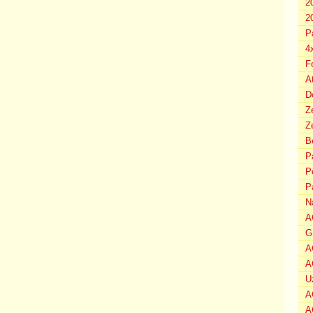
2
2
P
4
F
A
D
Z
Ze
B
P
P
P
N
A
G
A
A
U
A
A