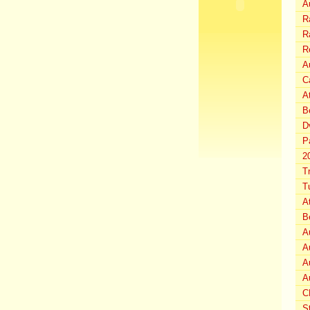
A
Ra
Ra
R
Au
C
A
B
D
P
2
T
T
A
B
A
A
A
A
C
S