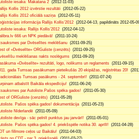
utoliste iesaka: Makatana 2
(2012-11-03)
llijs Kollis 2012 izvērstie rezultāti
(2012-05-22)
llijs Kollis 2012 oficiālā saziņa
(2012-05-11)
eģistrācijas informācija Rallijs Kollis’2012
(2012-04-13, papildināts 2012-05-0
toliste iesaka: Rallijs Kollis’2012
(2012-04-12)
alibra.lv 666 un NPK piedāvā!
(2011-10-24)
tsauksmes par Dvēselītes meklēšanu
(2011-09-25)
est of «Dvēselīte» ORGuliste (cenzēts)
(2011-09-25)
vēselīšu meklēšanas nakts noslēgums
(2011-09-20)
asākuma «Dvēselīte» rezultāti, logo, nolikums un reglaments
(2011-09-15)
011. gada Tumsas pasākumam pieteikušās 20 ekipāžas, reģistrētas 20!
(2011
radicionālais Tumsas pasākums - 24. septembrī!
(2011-07-24)
urpinam atbalstīt Baikāla ekspedīciju!
(2011-06-24)
tsauksmes par Autoliste.Pašos spēka gados!
(2011-05-30)
est of ORGuliste (cenzēts)
(2011-05-28)
utoliste. Pašos spēka gados! dokumentācija
(2011-05-23)
utoliste Nīderlandē
(2011-05-09)
utoliste devīga - sāc pelnīt punktus jau janvārī!
(2011-05-01)
utoliste. Pašos spēka gados! 4. priekšspēle notika 30. aprīlī!
(2011-04-28)
DT un fillmore ceļos uz Baikālu!
(2011-04-03)
tāsts no CDT - par 3. priekšspēli
(2011-03-27)