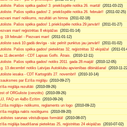
utoliste. Pašos spēka gados! 3. priekšspēle notika 26. martā!
(2011-03-22)
utoliste. Pašos spēka gados! 2. priekšspēle notika 26. februārī!
(2011-02-25)
iezvani man! nolikums, rezultāti un himna
(2011-02-18)
utoliste. Pašos spēka gados! 1.priekšspēle notika 29.janvārī!
(2011-01-27)
iezvani man! reģistrētas 8 ekipāžas
(2011-01-14)
.g. 19.februārī - Piezvani man!
(2011-01-12)
utoliste savā 10.gadā devīga - sāc pelnīt punktus jau janvārī!
(2011-01-02)
utoliste. Pašos spēka gados! pieteiktas 32, reģistrētas 32 ekipāža!
(2011-01-
au 11.decembrī - CDT Lapsas Golfs. Ātrais.
(2010-12-11)
utoliste. Pašos spēka gados! notiks 2011. gada 28.maijā!
(2010-12-05)
.g. 13.decembrī notiks Latvijas Autoklubu apvienības dibināšana!
(2010-11-22
utoliste iesaka - CDT Kartogrāfs 27. novembrī!
(2010-10-14)
tsauksmes par Ezīša miglāju
(2010-09-27)
zīša miglāja rezultāti
(2010-09-26)
est of ORGuliste (cenzēts)
(2010-09-26)
UJ, FAQ un 4aBo Ezītim
(2010-09-24)
Ezīša miglājs» nolikums, reglaments un logo
(2010-09-22)
zīša miglāja nakts noslēgums
(2010-09-20)
utolistes sarunas vēstuļkopas formātā!
(2010-08-07)
zīša miglāja baudīšanai pieteiktas 25, reģistrētas 24 ekipāžas
(2010-07-02)