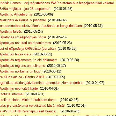
ehnisku iemeslu dēļ reģistrēšanās WAP sistēmā būs iespējama tikai vakarā!
(
Ezīša miglājs» - jau 25. septembrī!
(2010-06-25)
Xpotīcija. Atkārtojums
(2010-06-06)
audzīgais 4x4klubs.lv piedāvā!
(2010-06-02)
sas pamācības skrūvēšanā, šaušanā un ķengurlēkšanā
(2010-05-31)
Xpotīcija bildēs
(2010-05-24)
tskatoties uz eXpotīcijas norisi
(2010-05-23)
Xpotīcijas rezultāti un atsauksmes
(2010-05-23)
est of eXpotīcija ORGuliste (cenzēts)
(2010-05-23)
potīcijas finiša vieta
(2010-05-21)
Xpotīcijas reglaments un citi dokumenti
(2010-05-20)
Xpotīcijas reģions un nolikums
(2010-05-17)
Xpotīcijas nolikums un logo
(2010-05-12)
x4 Klubs aicina - Centrs 2010!
(2010-05-05)
rgandizatoru dungādziesmiņa, atceroties ziemas darbus
(2010-04-07)
Xpotīcijas neoficiālā karte
(2010-04-01)
utoliste informē!
(2010-03-01)
utoliste plāno, Ministru kabinets dara...
(2010-02-13)
arbs pie pasākuma veidošanas kūsāt kūsā!
(2010-02-01)
ā atVILCEENI Polārlapsu ķert brauca...
(2010-01-25)