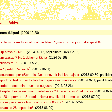
umi
|
Arhīvs
uram īkšķus!
(2006-12-28)
STIenis Team International piedalās Plymouth - Banjul Challenge 2007
urp aizšaut? Nr. 1
(2024-02-17, papildināts 2024-02-18)
urp aizšaut? Nr. 1 dokumentācija
(2024-02-18)
alīdzēsim Rū!
(2016-05-26)
*
ar Sprīdīti. Pēcvārds
(2013-10-11)
tsauksmes par «Sprīdītis. Nekur nav tik labi kā mājās»
(2013-09-30, papildin
Sprīdītis. Nekur nav tik labi kā mājās» dokumentācija
(2013-09-11, papildināt
prīdītis - sāc pelnīt punktus augustā!
(2013-08-26)
8.septembra pasākumam pieteikušās 20, reģistrētas 20 ekipāžas
(2013-08-02
au 28.septembrī - Sprīdītis. Nekur nav tik labi kā mājās.
(2013-07-29)
ava ekipāža vēlas brīvu dalību «7.668556»?
(2013-07-29)
iekamies 28.septembrī!
(2013-06-29)