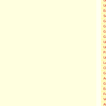
U
U
E
S
G
G
G
G
U
U
P
U
L
C
G
A
G
E
F
V
A