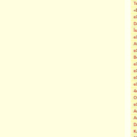
T
«
e
D
Ī
e
A
e
B
eX
e
e
e
4
O
e
A
A
D
K