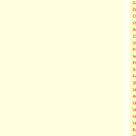
G
D
C
U
A
2
U
P
I
P
S
F
2
U
A
U
U
U
U
K