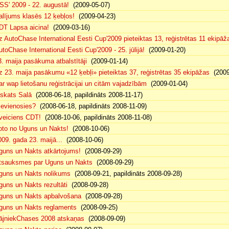
SS' 2009 - 22. augustā!
(2009-05-07)
alījums klasēs 12 ķebļos!
(2009-04-23)
DT Lapsa aicina!
(2009-03-16)
z AutoChase International Eesti Cup'2009 pieteiktas 13, reģistrētas 11 ekipāž
utoChase International Eesti Cup'2009 - 25. jūlijā!
(2009-01-20)
3. maija pasākuma atbalstītāji
(2009-01-14)
z 23. maija pasākumu «12 ķebļi» pieteiktas 37, reģistrētas 35 ekipāžas
(2009
ar wap lietošanu reģistrācijai un citām vajadzībām
(2009-01-04)
eskats Salā
(2008-06-18, papildināts 2008-11-17)
ievienosies?
(2008-06-18, papildināts 2008-11-09)
veiciens CDT!
(2008-10-06, papildināts 2008-11-08)
oto no Uguns un Nakts!
(2008-10-06)
009. gada 23. maijā...
(2008-10-06)
guns un Nakts atkārtojums!
(2008-09-29)
tsauksmes par Uguns un Nakts
(2008-09-29)
guns un Nakts nolikums
(2008-09-21, papildināts 2008-09-28)
guns un Nakts rezultāti
(2008-09-28)
guns un Nakts apbalvošana
(2008-09-28)
guns un Nakts reglaments
(2008-09-25)
ājniekChases 2008 atskaņas
(2008-09-09)