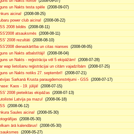
guns un Nakts norise
(2008-09-07)
guns un Nakts testa spēle
(2008-09-07)
nkurs aicina!
(2008-08-25)
ubaru power club aicina!
(2008-08-22)
SS 2008 bildēs
(2008-08-11)
SS'2008 atsauksmēs
(2008-08-11)
SS' 2008 rezultāti
(2008-08-10)
SS'2008 dienaskārtība un citas nianses
(2008-08-05)
guns un Nakts atbalstītāji!
(2008-08-04)
guns un Nakts - reģistrācija vēl 5 ekipāžām!
(2008-07-28)
ar wap lietošanu reģistrācijai un citām vajadzībām
(2008-07-25)
guns un Nakts notiks 27. septembrī!
(2008-07-21)
atvijas Sarkanā Krusta paraugdemonstrējumi - GSS
(2008-07-17)
hase: Kaos - 19. jūlijā!
(2008-07-15)
SS' 2008 pieteiktas ekipāžas
(2008-07-13)
utolistei Latvija pa mazu!
(2008-06-18)
SS
(2008-06-12)
nkura Saules aicina!
(2008-05-30)
otogrāfijas
(2008-05-30)
elkam ārā kalendārus!
(2008-05-30)
tsauksmes
(2008-05-27)