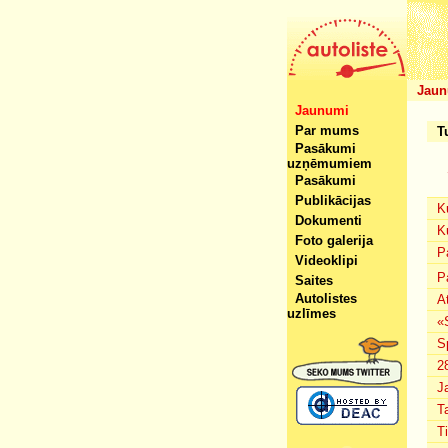
Jaun
Jaunumi
Par mums
T
Pasākumi
uzņēmumiem
Pasākumi
Publikācijas
K
Dokumenti
K
Foto galerija
P
Videoklipi
P
Saites
Autolistes
A
uzlīmes
«
S
2
J
T
T