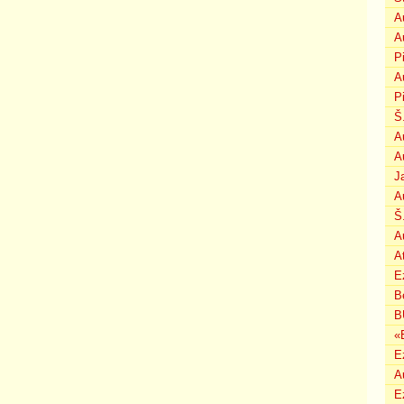
A
A
P
A
P
Š
A
A
J
A
Š
A
A
E
B
B
«
E
A
E