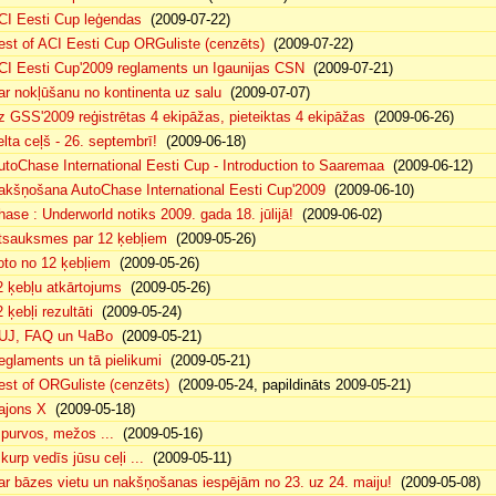
CI Eesti Cup leģendas
(2009-07-22)
est of ACI Eesti Cup ORGuliste (cenzēts)
(2009-07-22)
CI Eesti Cup'2009 reglaments un Igaunijas CSN
(2009-07-21)
ar nokļūšanu no kontinenta uz salu
(2009-07-07)
z GSS'2009 reģistrētas 4 ekipāžas, pieteiktas 4 ekipāžas
(2009-06-26)
elta ceļš - 26. septembrī!
(2009-06-18)
utoChase International Eesti Cup - Introduction to Saaremaa
(2009-06-12)
akšņošana AutoChase International Eesti Cup'2009
(2009-06-10)
hase : Underworld notiks 2009. gada 18. jūlijā!
(2009-06-02)
tsauksmes par 12 ķebļiem
(2009-05-26)
oto no 12 ķebļiem
(2009-05-26)
2 ķebļu atkārtojums
(2009-05-26)
 ķebļi rezultāti
(2009-05-24)
UJ, FAQ un ЧаВо
(2009-05-21)
eglaments un tā pielikumi
(2009-05-21)
est of ORGuliste (cenzēts)
(2009-05-24, papildināts 2009-05-21)
ajons X
(2009-05-18)
. purvos, mežos ...
(2009-05-16)
 kurp vedīs jūsu ceļi ...
(2009-05-11)
ar bāzes vietu un nakšņošanas iespējām no 23. uz 24. maiju!
(2009-05-08)