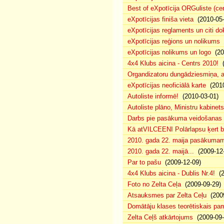
Best of eXpotīcija ORGuliste (ce
eXpotīcijas finiša vieta
(2010-05-
eXpotīcijas reglaments un citi d
eXpotīcijas reģions un nolikums
(
eXpotīcijas nolikums un logo
(20
4x4 Klubs aicina - Centrs 2010!
(
Organdizatoru dungādziesmiņa, a
eXpotīcijas neoficiālā karte
(2010
Autoliste informē!
(2010-03-01)
Autoliste plāno, Ministru kabinets
Darbs pie pasākuma veidošanas 
Kā atVILCEENI Polārlapsu ķert b
2010. gada 22. maija pasākumam p
2010. gada 22. maijā...
(2009-12-
Par to pašu
(2009-12-09)
4x4 Klubs aicina - Dublis Nr.4!
(2
Foto no Zelta Ceļa
(2009-09-29)
Atsauksmes par Zelta Ceļu
(2009
Domātāju klases teorētiskais p
Zelta Ceļš atkārtojums
(2009-09-