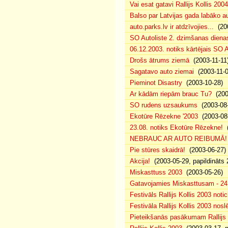
Vai esat gatavi Rallijs Kollis 200
Balso par Latvijas gada labāko au
auto.parks.lv ir atdzīvojies...
(200
SO Autoliste 2. dzimšanas dien
06.12.2003. notiks kārtējais SO 
Drošs ātrums ziemā
(2003-11-11
Sagatavo auto ziemai
(2003-11-0
Pieminot Disastry
(2003-10-28)
Ar kādām riepām brauc Tu?
(200
SO rudens uzsaukums
(2003-08-
Ekotūre Rēzekne '2003
(2003-08-
23.08. notiks Ekotūre Rēzekne!
(
NEBRAUC AR AUTO REIBUMĀ!
Pie stūres skaidrā!
(2003-06-27)
Akcija!
(2003-05-29, papildināts 
Miskasttuss 2003
(2003-05-26)
Gatavojamies Miskasttusam - 24
Festivāls Rallijs Kollis 2003 notic
Festivāla Rallijs Kollis 2003 nos
Pieteikšanās pasākumam Rallijs 