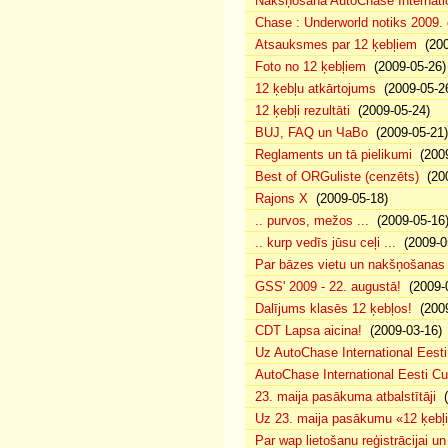
Nakšņošana AutoChase Internatio
Chase : Underworld notiks 2009. g
Atsauksmes par 12 ķebļiem
(200
Foto no 12 ķebļiem
(2009-05-26)
12 ķebļu atkārtojums
(2009-05-2
12 ķebļi rezultāti
(2009-05-24)
BUJ, FAQ un ЧаВо
(2009-05-21)
Reglaments un tā pielikumi
(2009
Best of ORGuliste (cenzēts)
(200
Rajons X
(2009-05-18)
.. purvos, mežos ...
(2009-05-16
.. kurp vedīs jūsu ceļi ...
(2009-0
Par bāzes vietu un nakšņošanas 
GSS' 2009 - 22. augustā!
(2009-0
Dalījums klasēs 12 ķebļos!
(2009
CDT Lapsa aicina!
(2009-03-16)
Uz AutoChase International Eesti
AutoChase International Eesti Cup'
23. maija pasākuma atbalstītāji
(
Uz 23. maija pasākumu «12 ķebļi»
Par wap lietošanu reģistrācijai u