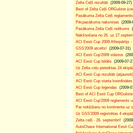
Zelta Ceļš rezultāti
(2009-09-27)
Best of Zelta Ceļš ORGuliste (ce
Pasākuma Zelta Ceļš reglaments
Pēcpasākuma naksniņas
(2009-0
Pasākuma Zelta Ceļš nolikums
(
Nakšņošana no 26. uz 27.septem
ACI Eesti Cup 2009 Afterpārtijs -
GSS'2009 atcelts!
(2009-07-31)
ACI Eesti Cup'2009 stāstos
(200
ACI Eesti Cup bildēs
(2009-07-2
Uz Zelta ceļu pieteiktas 24 ekipā
ACI Eesti Cup rezultāti (atjaunoti
ACI Eesti Cup starta koordinātes
ACI Eesti Cup leģendas
(2009-07
Best of ACI Eesti Cup ORGuliste
ACI Eesti Cup'2009 reglaments u
Par nokļūšanu no kontinenta uz s
Uz GSS'2009 reģistrētas 4 ekipāž
Zelta ceļš - 26. septembrī!
(2009-
AutoChase International Eesti Cu