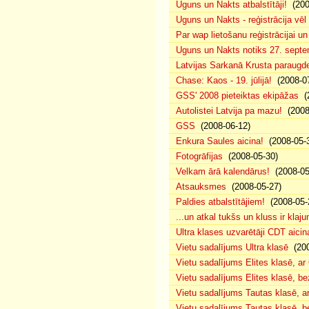
Uguns un Nakts atbalstītāji!
(200
Uguns un Nakts - reģistrācija vē
Par wap lietošanu reģistrācijai u
Uguns un Nakts notiks 27. septe
Latvijas Sarkanā Krusta paraug
Chase: Kaos - 19. jūlijā!
(2008-07
GSS' 2008 pieteiktas ekipāžas
(2
Autolistei Latvija pa mazu!
(2008
GSS
(2008-06-12)
Enkura Saules aicina!
(2008-05-
Fotogrāfijas
(2008-05-30)
Velkam ārā kalendārus!
(2008-05
Atsauksmes
(2008-05-27)
Paldies atbalstītājiem!
(2008-05-
...un atkal tukšs un kluss ir klaj
Ultra klases uzvarētāji CDT aicin
Vietu sadalījums Ultra klasē
(200
Vietu sadalījums Elites klasē, a
Vietu sadalījums Elites klasē, 
Vietu sadalījums Tautas klasē, 
Vietu sadalījums Tautas klasē, 