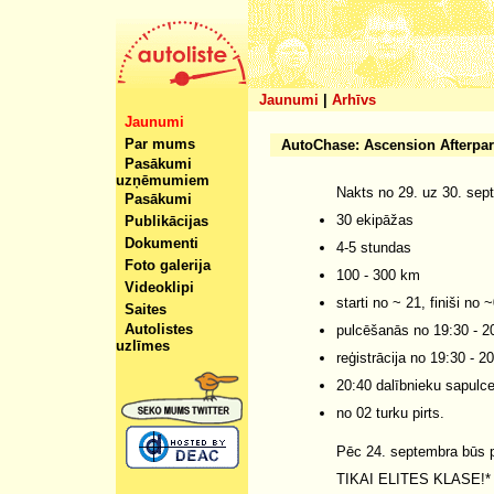
Jaunumi
|
Arhīvs
Jaunumi
Par mums
AutoChase: Ascension Afterpart
Pasākumi
uzņēmumiem
Nakts no 29. uz 30. sep
Pasākumi
30 ekipāžas
Publikācijas
Dokumenti
4-5 stundas
Foto galerija
100 - 300 km
Videoklipi
starti no ~ 21, finiši no 
Saites
Autolistes
pulcēšanās no 19:30 - 
uzlīmes
reģistrācija no 19:30 - 2
20:40 dalībnieku sapulc
no 02 turku pirts.
Pēc 24. septembra būs 
TIKAI ELITES KLASE!*