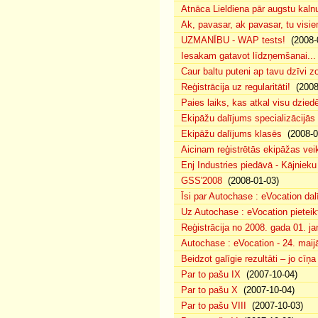
Atnāca Lieldiena pār augstu kalnu
Ak, pavasar, ak pavasar, tu visie
UZMANĪBU - WAP tests!
(2008-
Iesakam gatavot līdzņemšanai...
Caur baltu puteni ap tavu dzīvi 
Reģistrācija uz regularitāti!
(2008
Paies laiks, kas atkal visu dzie
Ekipāžu dalījums specializācijās
Ekipāžu dalījums klasēs
(2008-0
Aicinam reģistrētās ekipāžas vei
Enj Industries piedāvā - Kājniek
GSS'2008
(2008-01-03)
Īsi par Autochase : eVocation da
Uz Autochase : eVocation pieteik
Reģistrācija no 2008. gada 01. ja
Autochase : eVocation - 24. maij
Beidzot galīgie rezultāti – jo cīņ
Par to pašu IX
(2007-10-04)
Par to pašu X
(2007-10-04)
Par to pašu VIII
(2007-10-03)