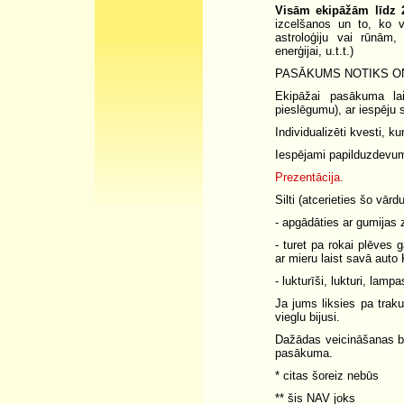
Visām ekipāžām līdz 
izcelšanos un to, ko v
astroloģiju vai rūnām,
enerģijai, u.t.t.)
PASĀKUMS NOTIKS ON
Ekipāžai pasākuma la
pieslēgumu), ar iespēju 
Individualizēti kvesti, 
Iespējami papilduzdevum
Prezentācija.
Silti (atcerieties šo vārd
- apgādāties ar gumijas
- turet pa rokai plēves
ar mieru laist savā auto
- lukturīši, lukturi, lamp
Ja jums liksies pa traku
vieglu bijusi.
Dažādas veicināšanas ba
pasākuma.
* citas šoreiz nebūs
** šis NAV joks