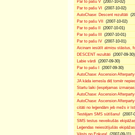
Par to pašu V
(2007-10-02)
Par to pašu VI
(2007-10-02)
AutoChase: Descent rezultāti
(20
Par to pašu VII
(2007-10-02)
Par to pašu II
(2007-10-01)
Par to pašu III
(2007-10-01)
Par to pašu IV
(2007-10-01)
Aicinam iesūtīt atmiņu stāstus, fo
DESCENT rezultāti
(2007-09-30)
Labie vārdi
(2007-09-30)
Par to pašu I
(2007-09-30)
AutoChase: Ascension Afterparty
JA kāda iemesla dēļ tomēr nepied
Startu laiki (iespējamas izmaiņas
AutoChase: Ascension Afterparty
AutoChase: Ascension Afterparty
citāti no leģendām jeb mežs ir īst
Testējam SMS sūtīšanu!
(2007-0
SMS testus neveikušās ekipāža
Leģendas neiesūtījušās ekipāžas
Vēsts no Enkura!
(2007-09-11)