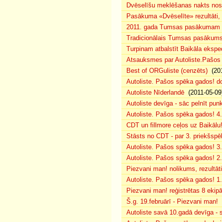
Dvēselīšu meklēšanas nakts no
Pasākuma «Dvēselīte» rezultāti,
2011. gada Tumsas pasākumam pi
Tradicionālais Tumsas pasākums 
Turpinam atbalstīt Baikāla eksped
Atsauksmes par Autoliste.Pašos
Best of ORGuliste (cenzēts)
(201
Autoliste. Pašos spēka gados! d
Autoliste Nīderlandē
(2011-05-09
Autoliste devīga - sāc pelnīt punk
Autoliste. Pašos spēka gados! 4. 
CDT un fillmore ceļos uz Baikālu
Stāsts no CDT - par 3. priekšspēl
Autoliste. Pašos spēka gados! 3.
Autoliste. Pašos spēka gados! 2. 
Piezvani man! nolikums, rezultāt
Autoliste. Pašos spēka gados! 1.
Piezvani man! reģistrētas 8 ekip
Š.g. 19.februārī - Piezvani man!
(
Autoliste savā 10.gadā devīga - s