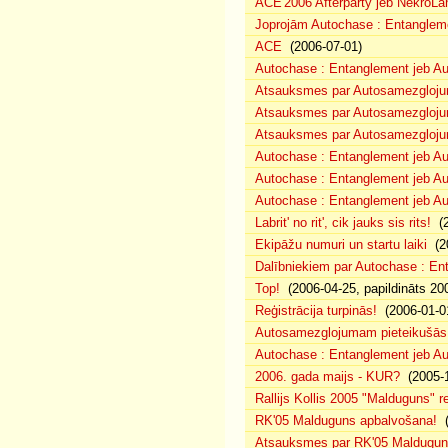
ACE'2006 Afterparty jeb NekroLa
Joprojām Autochase : Entanglem
ACE
(2006-07-01)
Autochase : Entanglement jeb A
Atsauksmes par Autosamezglojum
Atsauksmes par Autosamezgloju
Atsauksmes par Autosamezgloju
Autochase : Entanglement jeb Au
Autochase : Entanglement jeb A
Autochase : Entanglement jeb Au
Labrit' no rit', cik jauks sis rits!
(2
Ekipāžu numuri un startu laiki
(20
Dalībniekiem par Autochase : E
Top!
(2006-04-25, papildināts 20
Reģistrācija turpinās!
(2006-01-0
Autosamezglojumam pieteikušās
Autochase : Entanglement jeb A
2006. gada maijs - KUR?
(2005-1
Rallijs Kollis 2005 "Malduguns" re
RK'05 Malduguns apbalvošana!
(
Atsauksmes par RK'05 Maldugu