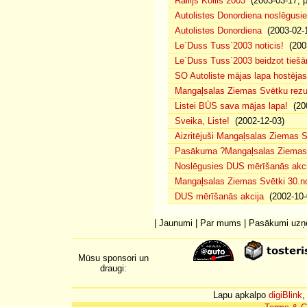
Rallijs Kollis 2003
(2003-03-17, p
Autolistes Donordiena noslēgusi
Autolistes Donordiena
(2003-02-
Le`Duss Tuss`2003 noticis!
(2003
Le`Duss Tuss`2003 beidzot tiešām
SO Autoliste mājas lapa hostēj
Mangaļsalas Ziemas Svētku rezul
Listei BŪS sava mājas lapa!
(200
Sveika, Liste!
(2002-12-03)
Aizritējuši Mangaļsalas Ziemas S
Pasākuma ?Mangaļsalas Ziemas S
Noslēgusies DUS mērīšanās akci
Mangaļsalas Ziemas Svētki 30.n
DUS mērīšanās akcija
(2002-10-
|
Jaunumi
|
Par mums
|
Pasākumi uz
Mūsu sponsori un
draugi:
Lapu apkalpo
digiBlink
,