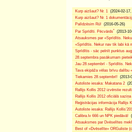
Kurp aizšaut? Nr. 1
(2024-02-17, 
Kurp aizšaut? Nr. 1 dokumentācij
Palīdzēsim Rū!
(2016-05-26)
*
Par Sprīdīti. Pēcvārds
(2013-10-
Atsauksmes par «Sprīdītis. Nekur
«Sprīdītis. Nekur nav tik labi k
Sprīdītis - sāc pelnīt punktus au
28.septembra pasākumam pieteiku
Jau 28.septembrī - Sprīdītis. Nek
Tava ekipāža vēlas brīvu dalību
Tiekamies 28.septembrī!
(2013-0
Autoliste iesaka: Makatana 2
(20
Rallijs Kollis 2012 izvērstie rezult
Rallijs Kollis 2012 oficiālā saziņa
Reģistrācijas informācija Rallijs K
Autoliste iesaka: Rallijs Kollis’20
Calibra.lv 666 un NPK piedāvā!
(
Atsauksmes par Dvēselītes mek
Best of «Dvēselīte» ORGuliste (