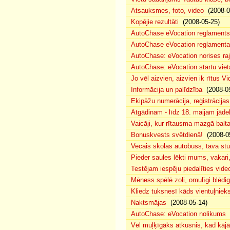
Atsauksmes, foto, video
(2008-0
Kopējie rezultāti
(2008-05-25)
AutoChase eVocation reglaments
AutoChase eVocation reglamenta 
AutoChase: eVocation norises ra
AutoChase: eVocation startu viet
Jo vēl aizvien, aizvien ik rītus 
Informācija un palīdzība
(2008-05
Ekipāžu numerācija, reģistrācijas 
Atgādinam - līdz 18. maijam jādek
Vaicāji, kur rītausma mazgā bal
Bonuskvests svētdienā!
(2008-0
Vecais skolas autobuss, tava s
Pieder saules lēkti mums, vakar
Testējam iespēju piedalīties vide
Mēness spēlē zoli, omulīgi blēd
Kliedz tuksnesī kāds vientuļniek
Naktsmājas
(2008-05-14)
AutoChase: eVocation nolikums
(
Vēl muļķīgāks atkusnis, kad kā