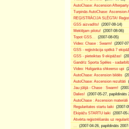
AutoChase: Ascension Afterparty 
Turpinās AutoChase: Ascension Af
REĢISTRĀCIJA SLĒGTA! Reģistr
GSS aizvadīts!
(2007-08-14)
Meklējam pilotu!
(2007-08-06)
Topot GSS…
(2007-08-05)
Video: Chase : Swarm!
(2007-07
GSS - reģistrācija spēkā 7 ekipā
GSS - pieteiktas 9 ekipāžas!
(20
Gandrīz Sporta Spēles - sadarbīb
Video: Huliganka shkeerso upi
(2
AutoChase: Ascension bildēs
(20
AutoChase: Ascension rezultāti
(
Jau jūlijā - Chase : Swarm!
(2007
Dalies!
(2007-05-27, papildināts 
AutoChase : Ascension materiāli
Regularitates startu laiki
(2007-05
Ekipāžu STARTU laiki
(2007-05-
Atvērta reģistrēšanās uz regularit
...
(2007-04-26, papildināts 2007