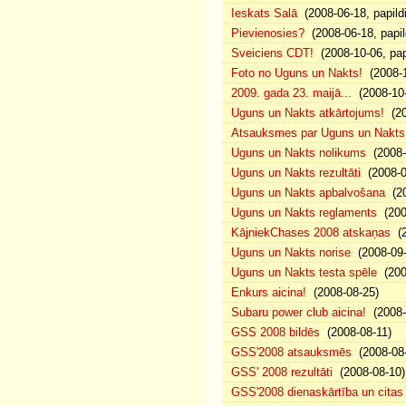
Ieskats Salā
(2008-06-18, papild
Pievienosies?
(2008-06-18, papil
Sveiciens CDT!
(2008-10-06, pap
Foto no Uguns un Nakts!
(2008-1
2009. gada 23. maijā...
(2008-10-
Uguns un Nakts atkārtojums!
(20
Atsauksmes par Uguns un Nakts
Uguns un Nakts nolikums
(2008-0
Uguns un Nakts rezultāti
(2008-0
Uguns un Nakts apbalvošana
(20
Uguns un Nakts reglaments
(200
KājniekChases 2008 atskaņas
(2
Uguns un Nakts norise
(2008-09-
Uguns un Nakts testa spēle
(200
Enkurs aicina!
(2008-08-25)
Subaru power club aicina!
(2008-
GSS 2008 bildēs
(2008-08-11)
GSS'2008 atsauksmēs
(2008-08-
GSS' 2008 rezultāti
(2008-08-10)
GSS'2008 dienaskārtība un citas