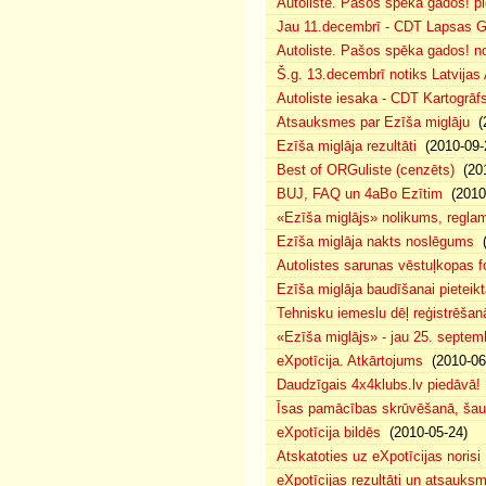
Autoliste. Pašos spēka gados! pie
Jau 11.decembrī - CDT Lapsas Go
Autoliste. Pašos spēka gados! no
Š.g. 13.decembrī notiks Latvijas
Autoliste iesaka - CDT Kartogrāf
Atsauksmes par Ezīša miglāju
(2
Ezīša miglāja rezultāti
(2010-09-
Best of ORGuliste (cenzēts)
(201
BUJ, FAQ un 4aBo Ezītim
(2010-
«Ezīša miglājs» nolikums, regla
Ezīša miglāja nakts noslēgums
(
Autolistes sarunas vēstuļkopas f
Ezīša miglāja baudīšanai pieteikt
Tehnisku iemeslu dēļ reģistrēša
«Ezīša miglājs» - jau 25. septemb
eXpotīcija. Atkārtojums
(2010-06
Daudzīgais 4x4klubs.lv piedāvā!
Īsas pamācības skrūvēšanā, šau
eXpotīcija bildēs
(2010-05-24)
Atskatoties uz eXpotīcijas norisi
eXpotīcijas rezultāti un atsauks