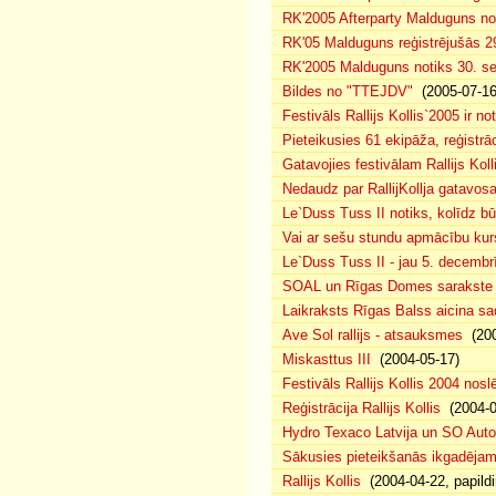
RK'2005 Afterparty Malduguns n
RK'05 Malduguns reģistrējušās 2
RK'2005 Malduguns notiks 30. se
Bildes no "TTEJDV"
(2005-07-16
Festivāls Rallijs Kollis`2005 ir not
Pieteikusies 61 ekipāža, reģistrāc
Gatavojies festivālam Rallijs Koll
Nedaudz par RallijKollja gatavos
Le`Duss Tuss II notiks, kolīdz b
Vai ar sešu stundu apmācību kur
Le`Duss Tuss II - jau 5. decembr
SOAL un Rīgas Domes sarakste pa
Laikraksts Rīgas Balss aicina sa
Ave Sol rallijs - atsauksmes
(200
Miskasttus III
(2004-05-17)
Festivāls Rallijs Kollis 2004 nosl
Reģistrācija Rallijs Kollis
(2004-04
Hydro Texaco Latvija un SO Autoli
Sākusies pieteikšanās ikgadējam 
Rallijs Kollis
(2004-04-22, papildi