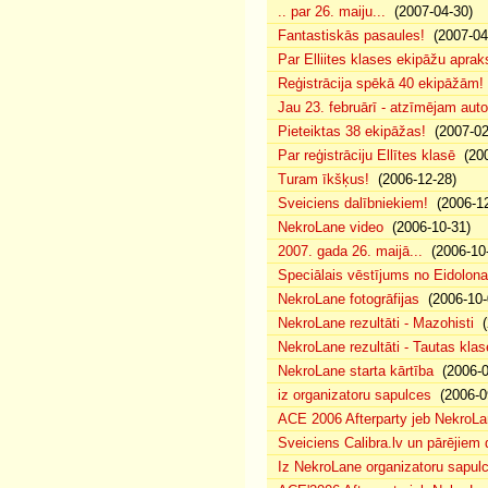
.. par 26. maiju...
(2007-04-30)
Fantastiskās pasaules!
(2007-04
Par Elliites klases ekipāžu aprak
Reģistrācija spēkā 40 ekipāžām!
Jau 23. februārī - atzīmējam aut
Pieteiktas 38 ekipāžas!
(2007-02
Par reģistrāciju Ellītes klasē
(200
Turam īkšķus!
(2006-12-28)
Sveiciens dalībniekiem!
(2006-12
NekroLane video
(2006-10-31)
2007. gada 26. maijā...
(2006-10-
Speciālais vēstījums no Eidolona
NekroLane fotogrāfijas
(2006-10-
NekroLane rezultāti - Mazohisti
(
NekroLane rezultāti - Tautas klas
NekroLane starta kārtība
(2006-0
iz organizatoru sapulces
(2006-0
ACE 2006 Afterparty jeb NekroL
Sveiciens Calibra.lv un pārējiem 
Iz NekroLane organizatoru sapulc