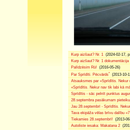
Kurp aizšaut? Nr. 1
(2024-02-17, pa
Kurp aizšaut? Nr. 1 dokumentācija
Palīdzēsim Rū!
(2016-05-26)
*
Par Sprīdīti. Pēcvārds
(2013-10-1
Atsauksmes par «Sprīdītis. Nekur n
«Sprīdītis. Nekur nav tik labi kā 
Sprīdītis - sāc pelnīt punktus augu
28.septembra pasākumam pieteikuš
Jau 28.septembrī - Sprīdītis. Nekur
Tava ekipāža vēlas brīvu dalību «
Tiekamies 28.septembrī!
(2013-06
Autoliste iesaka: Makatana 2
(2012