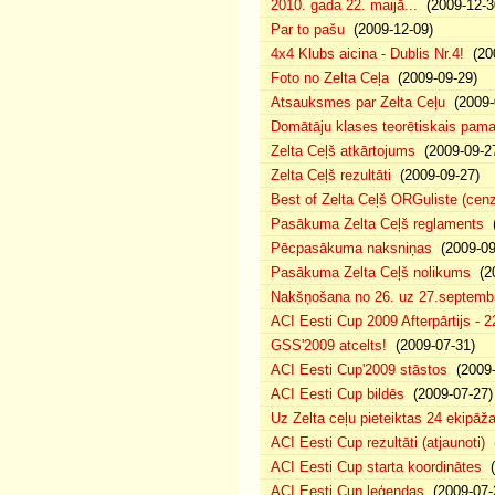
2010. gada 22. maijā...
(2009-12-3
Par to pašu
(2009-12-09)
4x4 Klubs aicina - Dublis Nr.4!
(200
Foto no Zelta Ceļa
(2009-09-29)
Atsauksmes par Zelta Ceļu
(2009-
Domātāju klases teorētiskais pam
Zelta Ceļš atkārtojums
(2009-09-2
Zelta Ceļš rezultāti
(2009-09-27)
Best of Zelta Ceļš ORGuliste (cen
Pasākuma Zelta Ceļš reglaments
(
Pēcpasākuma naksniņas
(2009-09
Pasākuma Zelta Ceļš nolikums
(20
Nakšņošana no 26. uz 27.septembr
ACI Eesti Cup 2009 Afterpārtijs - 2
GSS'2009 atcelts!
(2009-07-31)
ACI Eesti Cup'2009 stāstos
(2009-
ACI Eesti Cup bildēs
(2009-07-27)
Uz Zelta ceļu pieteiktas 24 ekipāža
ACI Eesti Cup rezultāti (atjaunoti)
(
ACI Eesti Cup starta koordinātes
(
ACI Eesti Cup leģendas
(2009-07-