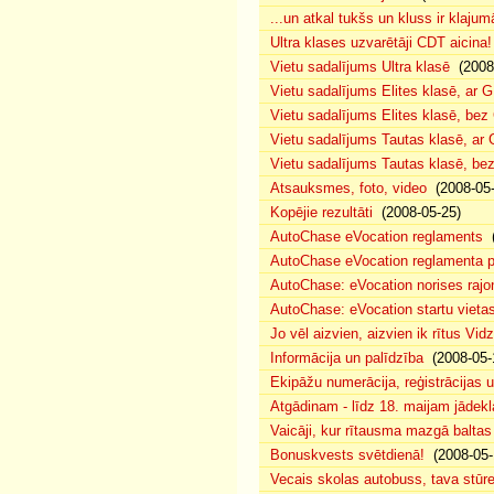
...un atkal tukšs un kluss ir klajum
Ultra klases uzvarētāji CDT aicina!
Vietu sadalījums Ultra klasē
(2008-
Vietu sadalījums Elites klasē, ar 
Vietu sadalījums Elites klasē, be
Vietu sadalījums Tautas klasē, ar
Vietu sadalījums Tautas klasē, b
Atsauksmes, foto, video
(2008-05-
Kopējie rezultāti
(2008-05-25)
AutoChase eVocation reglaments
(
AutoChase eVocation reglamenta p
AutoChase: eVocation norises rajo
AutoChase: eVocation startu vieta
Jo vēl aizvien, aizvien ik rītus Vi
Informācija un palīdzība
(2008-05-
Ekipāžu numerācija, reģistrācijas un
Atgādinam - līdz 18. maijam jādekla
Vaicāji, kur rītausma mazgā balta
Bonuskvests svētdienā!
(2008-05-
Vecais skolas autobuss, tava stū