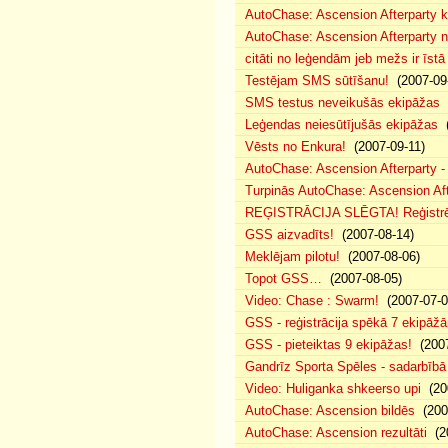
AutoChase: Ascension Afterparty k
AutoChase: Ascension Afterparty 
citāti no leģendām jeb mežs ir īstā 
Testējam SMS sūtīšanu!
(2007-09
SMS testus neveikušās ekipāžas
(
Leģendas neiesūtījušās ekipāžas
(
Vēsts no Enkura!
(2007-09-11)
AutoChase: Ascension Afterparty -
Turpinās AutoChase: Ascension Afte
REĢISTRĀCIJA SLĒGTA! Reģistrēt
GSS aizvadīts!
(2007-08-14)
Meklējam pilotu!
(2007-08-06)
Topot GSS…
(2007-08-05)
Video: Chase : Swarm!
(2007-07-0
GSS - reģistrācija spēkā 7 ekipāž
GSS - pieteiktas 9 ekipāžas!
(2007
Gandrīz Sporta Spēles - sadarbībā 
Video: Huliganka shkeerso upi
(200
AutoChase: Ascension bildēs
(200
AutoChase: Ascension rezultāti
(20