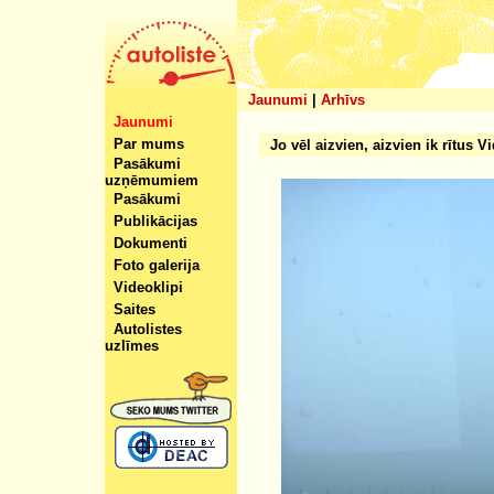
Jaunumi
|
Arhīvs
Jaunumi
Par mums
Jo vēl aizvien, aizvien ik rītus 
Pasākumi
uzņēmumiem
Pasākumi
Publikācijas
Dokumenti
Foto galerija
Videoklipi
Saites
Autolistes
uzlīmes