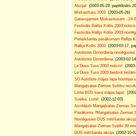
Akcija!
(2003-05-29, papildināts 2
Miskasttuss 2003
(2003-05-26)
Gatavojamies Miskasttusam - 24.0
Festivāls Rallijs Kollis 2003 noticis
Festivāla Rallijs Kollis 2003 nosl
Pieteikšanās pasākumam Rallijs Ko
Rallijs Kollis 2003
(2003-03-17, pap
Autolistes Donordiena noslēgusies
Autolistes Donordiena
(2003-02-14
Le`Duss Tuss`2003 noticis!
(2003-
Le`Duss Tuss`2003 beidzot tiešām 
SO Autoliste mājas lapa hostējas
Mangaļsalas Ziemas Svētku rezultā
Listei BŪS sava mājas lapa!
(2002
Sveika, Liste!
(2002-12-03)
Aizritējuši Mangaļsalas Ziemas Sv
Pasākuma ?Mangaļsalas Ziemas Sv
Noslēgusies DUS mērīšanās akcij
Mangaļsalas Ziemas Svētki 30.no
DUS mērīšanās akcija
(2002-10-0