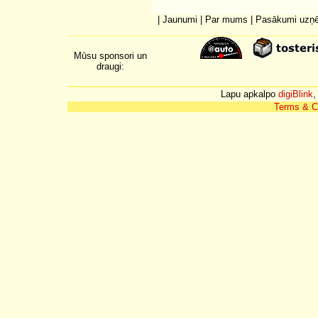
|
Jaunumi
|
Par mums
|
Pasākumi uzņ
Mūsu sponsori un
draugi:
Lapu apkalpo
digiBlink
,
Terms & C