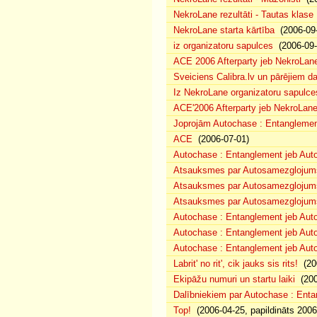
NekroLane rezultāti - Tautas klase
NekroLane starta kārtība
(2006-09-
iz organizatoru sapulces
(2006-09-
ACE 2006 Afterparty jeb NekroLan
Sveiciens Calibra.lv un pārējiem da
Iz NekroLane organizatoru sapulces
ACE'2006 Afterparty jeb NekroLane
Joprojām Autochase : Entangleme
ACE
(2006-07-01)
Autochase : Entanglement jeb Au
Atsauksmes par Autosamezglojums
Atsauksmes par Autosamezglojums
Atsauksmes par Autosamezglojum
Autochase : Entanglement jeb Auto
Autochase : Entanglement jeb Au
Autochase : Entanglement jeb Aut
Labrit' no rit', cik jauks sis rits!
(200
Ekipāžu numuri un startu laiki
(200
Dalībniekiem par Autochase : Ent
Top!
(2006-04-25, papildināts 2006