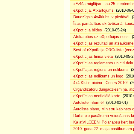
«Ezīša miglājs» - jau 25. septembr
eXpotīcija. Atkārtojums
(2010-06-0
Daudzīgais 4x4klubs.lv piedāvā!
(2
Īsas pamācības skrūvēšanā, šauš
eXpotīcija bildēs
(2010-05-24)
Atskatoties uz eXpotīcijas norisi
(2
eXpotīcijas rezultāti un atsauksme
Best of eXpotīcija ORGuliste (cenz
eXpotīcijas finiša vieta
(2010-05-2
eXpotīcijas reglaments un citi dok
eXpotīcijas reģions un nolikums
(2
eXpotīcijas nolikums un logo
(2010
4x4 Klubs aicina - Centrs 2010!
(20
Organdizatoru dungādziesmiņa, at
eXpotīcijas neoficiālā karte
(2010-
Autoliste informē!
(2010-03-01)
Autoliste plāno, Ministru kabinets d
Darbs pie pasākuma veidošanas k
Kā atVILCEENI Polārlapsu ķert bra
2010. gada 22. maija pasākumam pi