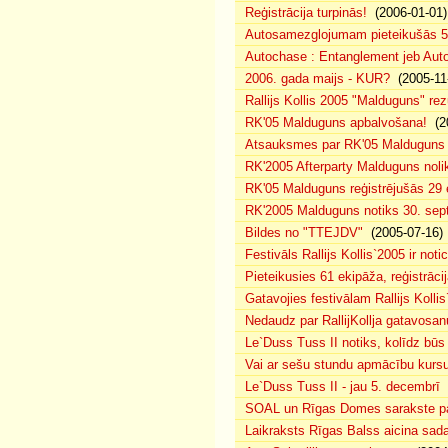
Reģistrācija turpinās!
(2006-01-01)
Autosamezglojumam pieteikušās 5
Autochase : Entanglement jeb Au
2006. gada maijs - KUR?
(2005-11
Rallijs Kollis 2005 "Malduguns" rezu
RK'05 Malduguns apbalvošana!
(20
Atsauksmes par RK'05 Malduguns
RK'2005 Afterparty Malduguns nol
RK'05 Malduguns reģistrējušās 29
RK'2005 Malduguns notiks 30. sep
Bildes no "TTEJDV"
(2005-07-16)
Festivāls Rallijs Kollis`2005 ir notic
Pieteikusies 61 ekipāža, reģistrācij
Gatavojies festivālam Rallijs Kolli
Nedaudz par RallijKollja gatavosan
Le`Duss Tuss II notiks, kolīdz būs
Vai ar sešu stundu apmācību kurs
Le`Duss Tuss II - jau 5. decembrī
(
SOAL un Rīgas Domes sarakste par 
Laikraksts Rīgas Balss aicina sada