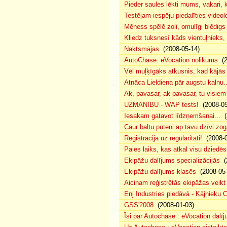
Pieder saules lēkti mums, vakari
Testējam iespēju piedalīties video
Mēness spēlē zoli, omulīgi blēdig
Kliedz tuksnesī kāds vientuļnieks,
Naktsmājas
(2008-05-14)
AutoChase: eVocation nolikums
(2
Vēl muļķīgāks atkusnis, kad kājā
Atnāca Lieldiena pār augstu kalnu..
Ak, pavasar, ak pavasar, tu visiem 
UZMANĪBU - WAP tests!
(2008-05
Iesakam gatavot līdzņemšanai...
(
Caur baltu puteni ap tavu dzīvi zo
Reģistrācija uz regularitāti!
(2008-0
Paies laiks, kas atkal visu dzied
Ekipāžu dalījums specializācijās
(2
Ekipāžu dalījums klasēs
(2008-05-
Aicinam reģistrētās ekipāžas veik
Enj Industries piedāvā - Kājnieku 
GSS'2008
(2008-01-03)
Īsi par Autochase : eVocation dalī