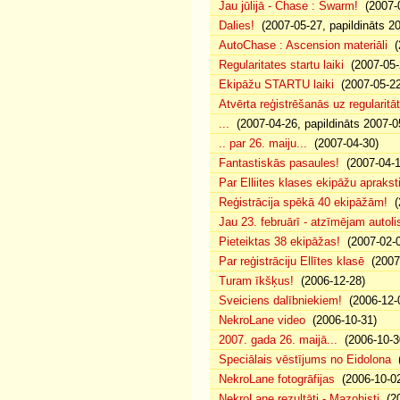
Jau jūlijā - Chase : Swarm!
(2007-0
Dalies!
(2007-05-27, papildināts 2
AutoChase : Ascension materiāli
(2
Regularitates startu laiki
(2007-05-2
Ekipāžu STARTU laiki
(2007-05-22
Atvērta reģistrēšanās uz regularitāt
...
(2007-04-26, papildināts 2007-0
.. par 26. maiju...
(2007-04-30)
Fantastiskās pasaules!
(2007-04-1
Par Elliites klases ekipāžu apraks
Reģistrācija spēkā 40 ekipāžām!
(2
Jau 23. februārī - atzīmējam autol
Pieteiktas 38 ekipāžas!
(2007-02-0
Par reģistrāciju Ellītes klasē
(2007-
Turam īkšķus!
(2006-12-28)
Sveiciens dalībniekiem!
(2006-12-
NekroLane video
(2006-10-31)
2007. gada 26. maijā...
(2006-10-3
Speciālais vēstījums no Eidolona
(
NekroLane fotogrāfijas
(2006-10-0
NekroLane rezultāti - Mazohisti
(20