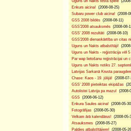
Uguns un Nakts testa spēle
(2008-
Enkurs aicina!
(2008-08-25)
Subaru power club aicina!
(2008-08
GSS 2008 bildēs
(2008-08-11)
GSS'2008 atsauksmēs
(2008-08-1
GSS' 2008 rezultāti
(2008-08-10)
GSS'2008 dienaskārtība un citas n
Uguns un Nakts atbalstītāji!
(2008-
Uguns un Nakts - reģistrācija vēl 
Par wap lietošanu reģistrācijai un
Uguns un Nakts notiks 27. septemb
Latvijas Sarkanā Krusta paraugde
Chase: Kaos - 19. jūlijā!
(2008-07-
GSS' 2008 pieteiktas ekipāžas
(20
Autolistei Latvija pa mazu!
(2008-0
GSS
(2008-06-12)
Enkura Saules aicina!
(2008-05-30
Fotogrāfijas
(2008-05-30)
Velkam ārā kalendārus!
(2008-05-3
Atsauksmes
(2008-05-27)
Paldies atbalstītājiem!
(2008-05-26