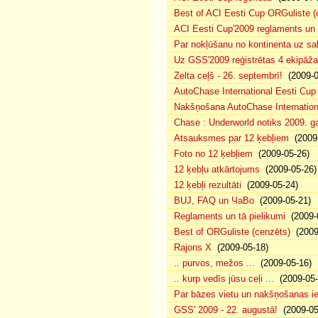
Best of ACI Eesti Cup ORGuliste (
ACI Eesti Cup'2009 reglaments un
Par nokļūšanu no kontinenta uz sa
Uz GSS'2009 reģistrētas 4 ekipāža
Zelta ceļš - 26. septembrī!
(2009-0
AutoChase International Eesti Cup 
Nakšņošana AutoChase Internation
Chase : Underworld notiks 2009. gad
Atsauksmes par 12 ķebļiem
(2009-
Foto no 12 ķebļiem
(2009-05-26)
12 ķebļu atkārtojums
(2009-05-26)
12 ķebļi rezultāti
(2009-05-24)
BUJ, FAQ un ЧаВо
(2009-05-21)
Reglaments un tā pielikumi
(2009-
Best of ORGuliste (cenzēts)
(2009-
Rajons X
(2009-05-18)
.. purvos, mežos ...
(2009-05-16)
.. kurp vedīs jūsu ceļi ...
(2009-05-
Par bāzes vietu un nakšņošanas ie
GSS' 2009 - 22. augustā!
(2009-05