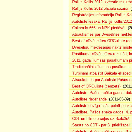
Rallijs Kollis 2012 izvērstie rezultāt
Rallijs Kollis 2012 oficiālā saziņa
(
Reģistrācijas informācija Rallijs Ko
Autoliste iesaka: Rallijs Kollis’2012
Calibra.lv 666 un NPK piedāvā!
(20
Atsauksmes par Dvēselītes meklē
Best of «Dvēselīte» ORGuliste (ce
Dvēselīšu meklēšanas nakts nosl
Pasākuma «Dvēselīte» rezultāti, l
2011. gada Tumsas pasākumam piet
Tradicionālais Tumsas pasākums -
Turpinam atbalstīt Baikāla ekspedīc
Atsauksmes par Autoliste.Pašos s
Best of ORGuliste (cenzēts)
(2011
Autoliste. Pašos spēka gados! do
Autoliste Nīderlandē
(2011-05-09)
Autoliste devīga - sāc pelnīt punktu
Autoliste. Pašos spēka gados! 4. pr
CDT un fillmore ceļos uz Baikālu!
(
Stāsts no CDT - par 3. priekšspēli
Autoliste. Pašos spēka gados! 3. p