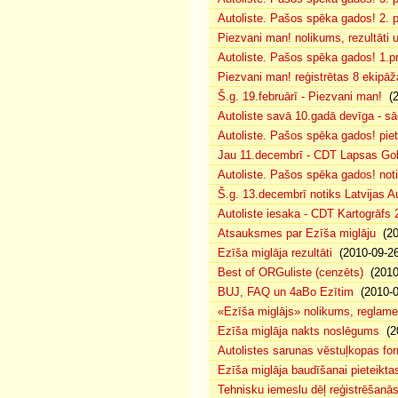
Autoliste. Pašos spēka gados! 2. pr
Piezvani man! nolikums, rezultāti 
Autoliste. Pašos spēka gados! 1.pr
Piezvani man! reģistrētas 8 ekipā
Š.g. 19.februārī - Piezvani man!
(2
Autoliste savā 10.gadā devīga - sāc
Autoliste. Pašos spēka gados! piet
Jau 11.decembrī - CDT Lapsas Golf
Autoliste. Pašos spēka gados! not
Š.g. 13.decembrī notiks Latvijas A
Autoliste iesaka - CDT Kartogrāfs 
Atsauksmes par Ezīša miglāju
(20
Ezīša miglāja rezultāti
(2010-09-26
Best of ORGuliste (cenzēts)
(2010
BUJ, FAQ un 4aBo Ezītim
(2010-0
«Ezīša miglājs» nolikums, reglame
Ezīša miglāja nakts noslēgums
(20
Autolistes sarunas vēstuļkopas fo
Ezīša miglāja baudīšanai pieteikta
Tehnisku iemeslu dēļ reģistrēšanā