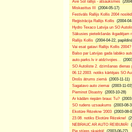
Ave Sol rallijs - atsauksmes
(2004-
Miskasttus III
(2004-05-17)
Festivāls Rallijs Kollis 2004 noslēd
Reģistrācija Rallijs Kollis
(2004-04-
Hydro Texaco Latvija un SO Autolis
Sākusies pieteikšanās ikgadējam ra
Rallijs Kollis
(2004-04-22, papildin
Vai esat gatavi Rallijs Kollis 2004?
Balso par Latvijas gada labāko auto
auto.parks.lv ir atdzīvojies...
(2003
SO Autoliste 2. dzimšanas diena
06.12.2003. notiks kārtējais SO A
Drošs ātrums ziemā
(2003-11-11)
Sagatavo auto ziemai
(2003-11-03
Pieminot Disastry
(2003-10-28)
Ar kādām riepām brauc Tu?
(2003-
SO rudens uzsaukums
(2003-08-3
Ekotūre Rēzekne '2003
(2003-08-04
23.08. notiks Ekotūre Rēzekne!
(20
NEBRAUC AR AUTO REIBUMĀ!
(
Pie stūres skaidrā!
(2003-06-27)