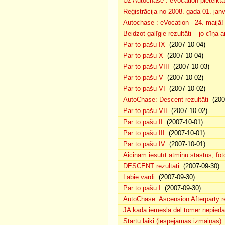
Uz Autochase : eVocation pieteikt
Reģistrācija no 2008. gada 01. jan
Autochase : eVocation - 24. maijā!
Beidzot galīgie rezultāti – jo cīņa 
Par to pašu IX
(2007-10-04)
Par to pašu X
(2007-10-04)
Par to pašu VIII
(2007-10-03)
Par to pašu V
(2007-10-02)
Par to pašu VI
(2007-10-02)
AutoChase: Descent rezultāti
(200
Par to pašu VII
(2007-10-02)
Par to pašu II
(2007-10-01)
Par to pašu III
(2007-10-01)
Par to pašu IV
(2007-10-01)
Aicinam iesūtīt atmiņu stāstus, foto
DESCENT rezultāti
(2007-09-30)
Labie vārdi
(2007-09-30)
Par to pašu I
(2007-09-30)
AutoChase: Ascension Afterparty 
JA kāda iemesla dēļ tomēr nepiedal
Startu laiki (iespējamas izmaiņas)
(