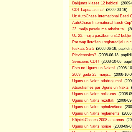
Dalījums klasēs 12 ķebļos!
(2009-
CDT Lapsa aicina!
(2009-03-16)
Uz AutoChase International Eesti C
AutoChase International Eesti Cup'2
23. maija pasākuma atbalstītāji
(20
Uz 23. maija pasākumu «12 ķebļi» p
Par wap lietošanu reģistrācijai un
Ieskats Salā
(2008-06-18, papildin
Pievienosies?
(2008-06-18, papildi
Sveiciens CDT!
(2008-10-06, papil
Foto no Uguns un Nakts!
(2008-10
2009. gada 23. maijā...
(2008-10-0
Uguns un Nakts atkārtojums!
(2008
Atsauksmes par Uguns un Nakts
(
Uguns un Nakts nolikums
(2008-09
Uguns un Nakts rezultāti
(2008-09-
Uguns un Nakts apbalvošana
(200
Uguns un Nakts reglaments
(2008-
KājniekChases 2008 atskaņas
(200
Uguns un Nakts norise
(2008-09-0