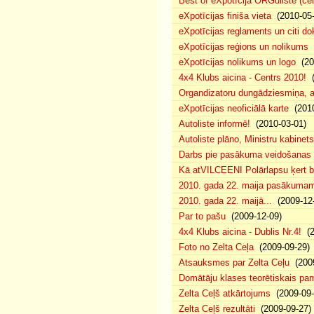
Best of eXpotīcija ORGuliste (ce
eXpotīcijas finiša vieta
(2010-05-
eXpotīcijas reglaments un citi d
eXpotīcijas reģions un nolikums
(
eXpotīcijas nolikums un logo
(20
4x4 Klubs aicina - Centrs 2010!
(
Organdizatoru dungādziesmiņa, a
eXpotīcijas neoficiālā karte
(2010
Autoliste informē!
(2010-03-01)
Autoliste plāno, Ministru kabinets
Darbs pie pasākuma veidošanas 
Kā atVILCEENI Polārlapsu ķert b
2010. gada 22. maija pasākumam p
2010. gada 22. maijā...
(2009-12-
Par to pašu
(2009-12-09)
4x4 Klubs aicina - Dublis Nr.4!
(2
Foto no Zelta Ceļa
(2009-09-29)
Atsauksmes par Zelta Ceļu
(2009
Domātāju klases teorētiskais p
Zelta Ceļš atkārtojums
(2009-09-
Zelta Ceļš rezultāti
(2009-09-27)