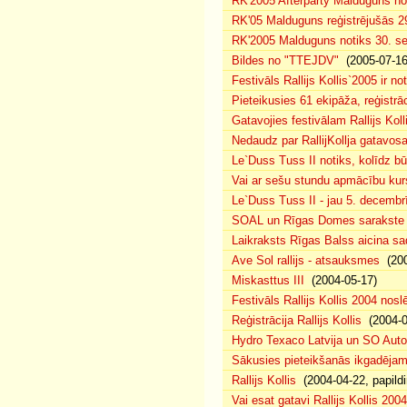
RK'2005 Afterparty Malduguns n
RK'05 Malduguns reģistrējušās 2
RK'2005 Malduguns notiks 30. se
Bildes no "TTEJDV"
(2005-07-16
Festivāls Rallijs Kollis`2005 ir not
Pieteikusies 61 ekipāža, reģistrāc
Gatavojies festivālam Rallijs Koll
Nedaudz par RallijKollja gatavos
Le`Duss Tuss II notiks, kolīdz b
Vai ar sešu stundu apmācību kur
Le`Duss Tuss II - jau 5. decembr
SOAL un Rīgas Domes sarakste pa
Laikraksts Rīgas Balss aicina sa
Ave Sol rallijs - atsauksmes
(200
Miskasttus III
(2004-05-17)
Festivāls Rallijs Kollis 2004 nosl
Reģistrācija Rallijs Kollis
(2004-04
Hydro Texaco Latvija un SO Autoli
Sākusies pieteikšanās ikgadējam 
Rallijs Kollis
(2004-04-22, papildi
Vai esat gatavi Rallijs Kollis 200