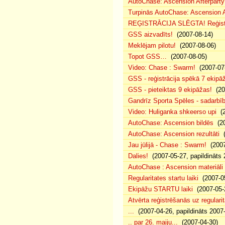
AutoChase: Ascension Afterparty 
Turpinās AutoChase: Ascension Af
REĢISTRĀCIJA SLĒGTA! Reģistr
GSS aizvadīts!
(2007-08-14)
Meklējam pilotu!
(2007-08-06)
Topot GSS…
(2007-08-05)
Video: Chase : Swarm!
(2007-07
GSS - reģistrācija spēkā 7 ekipā
GSS - pieteiktas 9 ekipāžas!
(20
Gandrīz Sporta Spēles - sadarbīb
Video: Huliganka shkeerso upi
(2
AutoChase: Ascension bildēs
(20
AutoChase: Ascension rezultāti
(
Jau jūlijā - Chase : Swarm!
(2007
Dalies!
(2007-05-27, papildināts 
AutoChase : Ascension materiāli
Regularitates startu laiki
(2007-05
Ekipāžu STARTU laiki
(2007-05-
Atvērta reģistrēšanās uz regularit
...
(2007-04-26, papildināts 2007
.. par 26. maiju...
(2007-04-30)