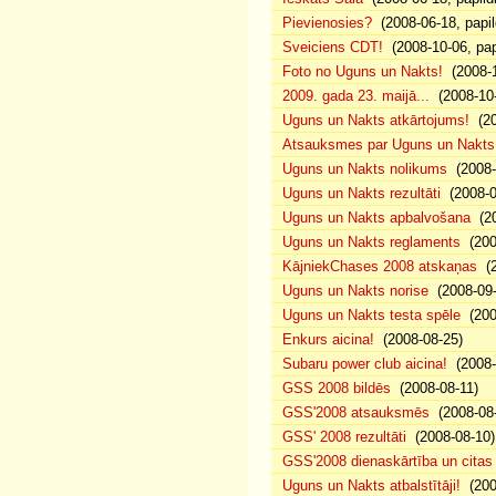
Pievienosies?
(2008-06-18, papil
Sveiciens CDT!
(2008-10-06, pap
Foto no Uguns un Nakts!
(2008-1
2009. gada 23. maijā...
(2008-10-
Uguns un Nakts atkārtojums!
(20
Atsauksmes par Uguns un Nakts
Uguns un Nakts nolikums
(2008-0
Uguns un Nakts rezultāti
(2008-0
Uguns un Nakts apbalvošana
(20
Uguns un Nakts reglaments
(200
KājniekChases 2008 atskaņas
(2
Uguns un Nakts norise
(2008-09-
Uguns un Nakts testa spēle
(200
Enkurs aicina!
(2008-08-25)
Subaru power club aicina!
(2008-
GSS 2008 bildēs
(2008-08-11)
GSS'2008 atsauksmēs
(2008-08-
GSS' 2008 rezultāti
(2008-08-10)
GSS'2008 dienaskārtība un citas
Uguns un Nakts atbalstītāji!
(200