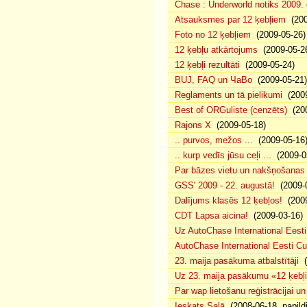
Chase : Underworld notiks 2009. g
Atsauksmes par 12 ķebļiem
(200
Foto no 12 ķebļiem
(2009-05-26)
12 ķebļu atkārtojums
(2009-05-2
12 ķebļi rezultāti
(2009-05-24)
BUJ, FAQ un ЧаВо
(2009-05-21)
Reglaments un tā pielikumi
(2009
Best of ORGuliste (cenzēts)
(200
Rajons X
(2009-05-18)
.. purvos, mežos ...
(2009-05-16
.. kurp vedīs jūsu ceļi ...
(2009-0
Par bāzes vietu un nakšņošanas 
GSS' 2009 - 22. augustā!
(2009-0
Dalījums klasēs 12 ķebļos!
(2009
CDT Lapsa aicina!
(2009-03-16)
Uz AutoChase International Eesti
AutoChase International Eesti Cup'
23. maija pasākuma atbalstītāji
(
Uz 23. maija pasākumu «12 ķebļi»
Par wap lietošanu reģistrācijai u
Ieskats Salā
(2008-06-18, papild