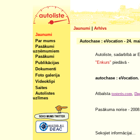
Jaunumi
|
Arhīvs
Jaunumi
Par mums
Autochase : eVocation - 24. mai
Pasākumi
uzņēmumiem
Autoliste, sadarbībā ar 
Pasākumi
"Enkurs"
piedāvā -
Publikācijas
Dokumenti
Foto galerija
autochase : eVocation.
Videoklipi
Saites
Autolistes
Atbalsta
tosteris.com
,
Da
uzlīmes
Pasākuma norise - 2008.
Sekojiet informācijai...