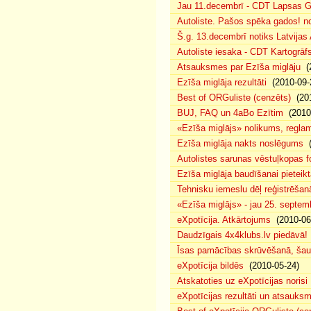
Jau 11.decembrī - CDT Lapsas Go
Autoliste. Pašos spēka gados! no
Š.g. 13.decembrī notiks Latvijas
Autoliste iesaka - CDT Kartogrāf
Atsauksmes par Ezīša miglāju
(2
Ezīša miglāja rezultāti
(2010-09-
Best of ORGuliste (cenzēts)
(201
BUJ, FAQ un 4aBo Ezītim
(2010-
«Ezīša miglājs» nolikums, regla
Ezīša miglāja nakts noslēgums
(
Autolistes sarunas vēstuļkopas f
Ezīša miglāja baudīšanai pieteikt
Tehnisku iemeslu dēļ reģistrēša
«Ezīša miglājs» - jau 25. septemb
eXpotīcija. Atkārtojums
(2010-06
Daudzīgais 4x4klubs.lv piedāvā!
Īsas pamācības skrūvēšanā, šau
eXpotīcija bildēs
(2010-05-24)
Atskatoties uz eXpotīcijas norisi
eXpotīcijas rezultāti un atsauks