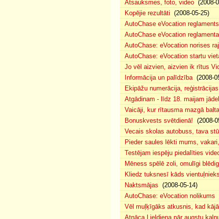
Atsauksmes, foto, video
(2008-0
Kopējie rezultāti
(2008-05-25)
AutoChase eVocation reglaments
AutoChase eVocation reglamenta 
AutoChase: eVocation norises ra
AutoChase: eVocation startu viet
Jo vēl aizvien, aizvien ik rītus 
Informācija un palīdzība
(2008-05
Ekipāžu numerācija, reģistrācijas 
Atgādinam - līdz 18. maijam jādek
Vaicāji, kur rītausma mazgā bal
Bonuskvests svētdienā!
(2008-0
Vecais skolas autobuss, tava s
Pieder saules lēkti mums, vakar
Testējam iespēju piedalīties vide
Mēness spēlē zoli, omulīgi blēd
Kliedz tuksnesī kāds vientuļniek
Naktsmājas
(2008-05-14)
AutoChase: eVocation nolikums
(
Vēl muļķīgāks atkusnis, kad kā
Atnāca Lieldiena pār augstu kalnu