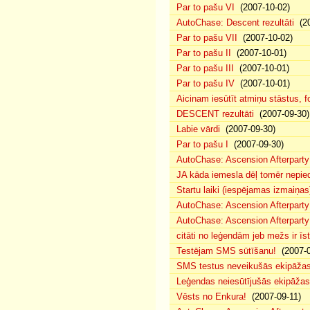
Par to pašu VI
(2007-10-02)
AutoChase: Descent rezultāti
(20
Par to pašu VII
(2007-10-02)
Par to pašu II
(2007-10-01)
Par to pašu III
(2007-10-01)
Par to pašu IV
(2007-10-01)
Aicinam iesūtīt atmiņu stāstus, fo
DESCENT rezultāti
(2007-09-30)
Labie vārdi
(2007-09-30)
Par to pašu I
(2007-09-30)
AutoChase: Ascension Afterparty
JA kāda iemesla dēļ tomēr nepied
Startu laiki (iespējamas izmaiņas
AutoChase: Ascension Afterparty
AutoChase: Ascension Afterparty
citāti no leģendām jeb mežs ir īst
Testējam SMS sūtīšanu!
(2007-0
SMS testus neveikušās ekipāža
Leģendas neiesūtījušās ekipāžas
Vēsts no Enkura!
(2007-09-11)