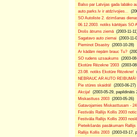
Balso par Latvijas gada labāko au
auto.parks.lv ir atdzīvojies...
(200
SO Autoliste 2. dzimšanas dien
06.12.2003. notiks kārtējais SO 
Drošs ātrums ziemā
(2003-11-11
Sagatavo auto ziemai
(2003-11-0
Pieminot Disastry
(2003-10-28)
Ar kādām riepām brauc Tu?
(200
SO rudens uzsaukums
(2003-08-
Ekotūre Rēzekne '2003
(2003-08-
23.08. notiks Ekotūre Rēzekne!
(
NEBRAUC AR AUTO REIBUMĀ!
Pie stūres skaidrā!
(2003-06-27)
Akcija!
(2003-05-29, papildināts 
Miskasttuss 2003
(2003-05-26)
Gatavojamies Miskasttusam - 24
Festivāls Rallijs Kollis 2003 notic
Festivāla Rallijs Kollis 2003 nos
Pieteikšanās pasākumam Rallijs 
Rallijs Kollis 2003
(2003-03-17, p