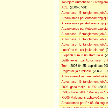
Joprojām Autochase : Entanglem
ACE
(2006-07-01)
Autochase : Entanglement jeb A
Atsauksmes par Autosamezglojum
Atsauksmes par Autosamezgloju
Atsauksmes par Autosamezgloju
Autochase : Entanglement jeb Au
Autochase : Entanglement jeb A
Autochase : Entanglement jeb Au
Labrit' no rit', cik jauks sis rits!
(2
Ekipāžu numuri un startu laiki
(20
Dalībniekiem par Autochase : E
Top!
(2006-04-25, papildināts 20
Reģistrācija turpinās!
(2006-01-0
Autosamezglojumam pieteikušās
Autochase : Entanglement jeb A
2006. gada maijs - KUR?
(2005-1
Rallijs Kollis 2005 "Malduguns" re
RK'05 Malduguns apbalvošana!
(
Atsauksmes par RK'05 Maldugu