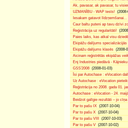
Ak, pavasar, ak pavasar, tu visie
UZMANĪBU - WAP tests!
(2008-
Iesakam gatavot līdzņemšanai...
Caur baltu puteni ap tavu dzīvi 
Reģistrācija uz regularitāti!
(2008
Paies laiks, kas atkal visu dzie
Ekipāžu dalījums specializācijās
Ekipāžu dalījums klasēs
(2008-0
Aicinam reģistrētās ekipāžas vei
Enj Industries piedāvā - Kājniek
GSS'2008
(2008-01-03)
Īsi par Autochase : eVocation da
Uz Autochase : eVocation pieteik
Reģistrācija no 2008. gada 01. ja
Autochase : eVocation - 24. maij
Beidzot galīgie rezultāti – jo cīņ
Par to pašu IX
(2007-10-04)
Par to pašu X
(2007-10-04)
Par to pašu VIII
(2007-10-03)
Par to pašu V
(2007-10-02)