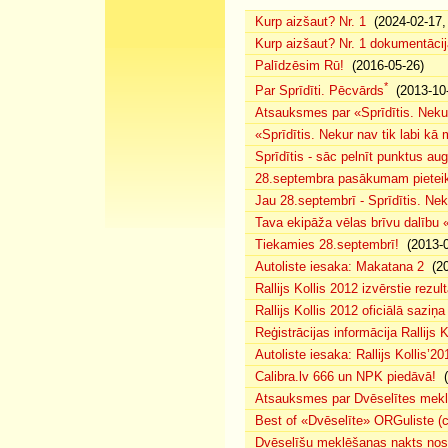
Kurp aizšaut? Nr. 1
(2024-02-17, 
Kurp aizšaut? Nr. 1 dokumentācij
Palīdzēsim Rū!
(2016-05-26)
*
Par Sprīdīti. Pēcvārds
(2013-10-
Atsauksmes par «Sprīdītis. Nekur
«Sprīdītis. Nekur nav tik labi k
Sprīdītis - sāc pelnīt punktus au
28.septembra pasākumam pieteiku
Jau 28.septembrī - Sprīdītis. Nek
Tava ekipāža vēlas brīvu dalību
Tiekamies 28.septembrī!
(2013-0
Autoliste iesaka: Makatana 2
(20
Rallijs Kollis 2012 izvērstie rezult
Rallijs Kollis 2012 oficiālā saziņa
Reģistrācijas informācija Rallijs K
Autoliste iesaka: Rallijs Kollis’20
Calibra.lv 666 un NPK piedāvā!
(
Atsauksmes par Dvēselītes mek
Best of «Dvēselīte» ORGuliste (
Dvēselīšu meklēšanas nakts no