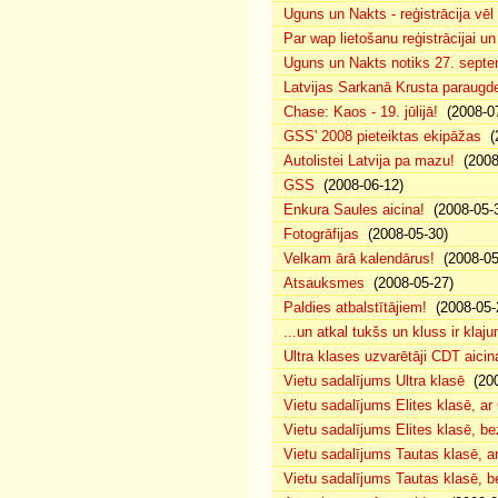
Uguns un Nakts - reģistrācija vē
Par wap lietošanu reģistrācijai u
Uguns un Nakts notiks 27. septe
Latvijas Sarkanā Krusta paraug
Chase: Kaos - 19. jūlijā!
(2008-07
GSS' 2008 pieteiktas ekipāžas
(2
Autolistei Latvija pa mazu!
(2008
GSS
(2008-06-12)
Enkura Saules aicina!
(2008-05-
Fotogrāfijas
(2008-05-30)
Velkam ārā kalendārus!
(2008-05
Atsauksmes
(2008-05-27)
Paldies atbalstītājiem!
(2008-05-
...un atkal tukšs un kluss ir klaj
Ultra klases uzvarētāji CDT aicin
Vietu sadalījums Ultra klasē
(200
Vietu sadalījums Elites klasē, a
Vietu sadalījums Elites klasē, 
Vietu sadalījums Tautas klasē, 
Vietu sadalījums Tautas klasē, 