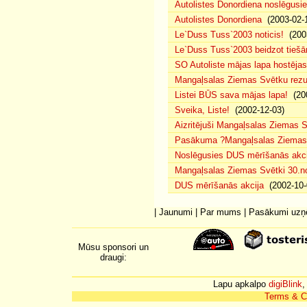
Autolistes Donordiena noslēgusi
Autolistes Donordiena
(2003-02-
Le`Duss Tuss`2003 noticis!
(2003
Le`Duss Tuss`2003 beidzot tiešām
SO Autoliste mājas lapa hostēj
Mangaļsalas Ziemas Svētku rezul
Listei BŪS sava mājas lapa!
(200
Sveika, Liste!
(2002-12-03)
Aizritējuši Mangaļsalas Ziemas S
Pasākuma ?Mangaļsalas Ziemas S
Noslēgusies DUS mērīšanās akci
Mangaļsalas Ziemas Svētki 30.n
DUS mērīšanās akcija
(2002-10-
|
Jaunumi
|
Par mums
|
Pasākumi uz
Mūsu sponsori un
draugi:
Lapu apkalpo
digiBlink
,
Terms & C