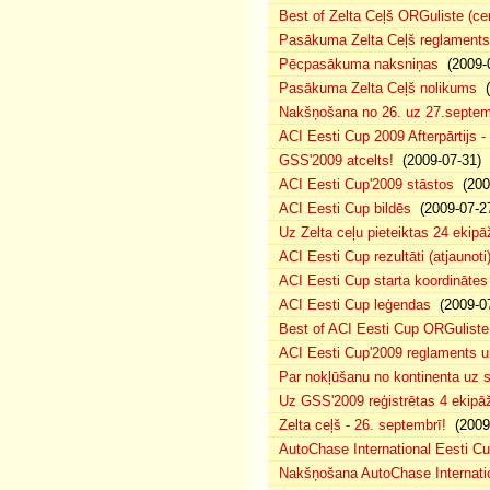
Best of Zelta Ceļš ORGuliste (ce
Pasākuma Zelta Ceļš reglaments
Pēcpasākuma naksniņas
(2009-0
Pasākuma Zelta Ceļš nolikums
(
Nakšņošana no 26. uz 27.septem
ACI Eesti Cup 2009 Afterpārtijs -
GSS'2009 atcelts!
(2009-07-31)
ACI Eesti Cup'2009 stāstos
(200
ACI Eesti Cup bildēs
(2009-07-2
Uz Zelta ceļu pieteiktas 24 ekipā
ACI Eesti Cup rezultāti (atjaunoti
ACI Eesti Cup starta koordinātes
ACI Eesti Cup leģendas
(2009-07
Best of ACI Eesti Cup ORGuliste
ACI Eesti Cup'2009 reglaments u
Par nokļūšanu no kontinenta uz s
Uz GSS'2009 reģistrētas 4 ekipāž
Zelta ceļš - 26. septembrī!
(2009-
AutoChase International Eesti Cu
Nakšņošana AutoChase Internatio