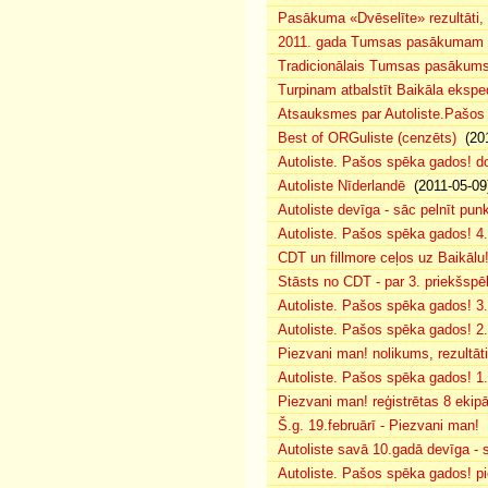
Pasākuma «Dvēselīte» rezultāti,
2011. gada Tumsas pasākumam pi
Tradicionālais Tumsas pasākums 
Turpinam atbalstīt Baikāla eksped
Atsauksmes par Autoliste.Pašos
Best of ORGuliste (cenzēts)
(201
Autoliste. Pašos spēka gados! d
Autoliste Nīderlandē
(2011-05-09
Autoliste devīga - sāc pelnīt punk
Autoliste. Pašos spēka gados! 4. 
CDT un fillmore ceļos uz Baikālu
Stāsts no CDT - par 3. priekšspēl
Autoliste. Pašos spēka gados! 3.
Autoliste. Pašos spēka gados! 2. 
Piezvani man! nolikums, rezultāt
Autoliste. Pašos spēka gados! 1.
Piezvani man! reģistrētas 8 ekip
Š.g. 19.februārī - Piezvani man!
(
Autoliste savā 10.gadā devīga - s
Autoliste. Pašos spēka gados! pie