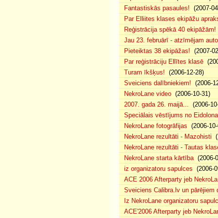
Fantastiskās pasaules!
(2007-04
Par Elliites klases ekipāžu aprak
Reģistrācija spēkā 40 ekipāžām!
Jau 23. februārī - atzīmējam aut
Pieteiktas 38 ekipāžas!
(2007-02
Par reģistrāciju Ellītes klasē
(200
Turam īkšķus!
(2006-12-28)
Sveiciens dalībniekiem!
(2006-12
NekroLane video
(2006-10-31)
2007. gada 26. maijā...
(2006-10-
Speciālais vēstījums no Eidolona
NekroLane fotogrāfijas
(2006-10-
NekroLane rezultāti - Mazohisti
(
NekroLane rezultāti - Tautas klas
NekroLane starta kārtība
(2006-0
iz organizatoru sapulces
(2006-0
ACE 2006 Afterparty jeb NekroL
Sveiciens Calibra.lv un pārējiem 
Iz NekroLane organizatoru sapulc
ACE'2006 Afterparty jeb NekroLa