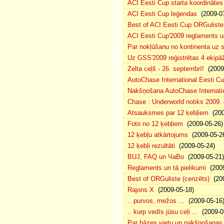
ACI Eesti Cup starta koordinātes
ACI Eesti Cup leģendas
(2009-07
Best of ACI Eesti Cup ORGuliste
ACI Eesti Cup'2009 reglaments u
Par nokļūšanu no kontinenta uz s
Uz GSS'2009 reģistrētas 4 ekipāž
Zelta ceļš - 26. septembrī!
(2009-
AutoChase International Eesti Cu
Nakšņošana AutoChase Internatio
Chase : Underworld notiks 2009. g
Atsauksmes par 12 ķebļiem
(200
Foto no 12 ķebļiem
(2009-05-26)
12 ķebļu atkārtojums
(2009-05-2
12 ķebļi rezultāti
(2009-05-24)
BUJ, FAQ un ЧаВо
(2009-05-21)
Reglaments un tā pielikumi
(2009
Best of ORGuliste (cenzēts)
(200
Rajons X
(2009-05-18)
.. purvos, mežos ...
(2009-05-16
.. kurp vedīs jūsu ceļi ...
(2009-0
Par bāzes vietu un nakšņošanas 