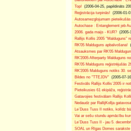
Top!
(2006-04-25, papildināts 20
Reģistrācija turpinās!
(2006-01-0
Autosamezglojumam pieteikušās
Autochase : Entanglement jeb A
2006. gada maijs - KUR?
(2005-1
Rallijs Kollis 2005 "Malduguns" re
RK'05 Malduguns apbalvošana!
(
Atsauksmes par RK'05 Maldugu
RK'2005 Afterparty Malduguns n
RK'05 Malduguns reģistrējušās 2
RK'2005 Malduguns notiks 30. se
Bildes no "TTEJDV"
(2005-07-16
Festivāls Rallijs Kollis`2005 ir not
Pieteikusies 61 ekipāža, reģistrāc
Gatavojies festivālam Rallijs Koll
Nedaudz par RallijKollja gatavos
Le`Duss Tuss II notiks, kolīdz b
Vai ar sešu stundu apmācību kur
Le`Duss Tuss II - jau 5. decembr
SOAL un Rīgas Domes sarakste pa