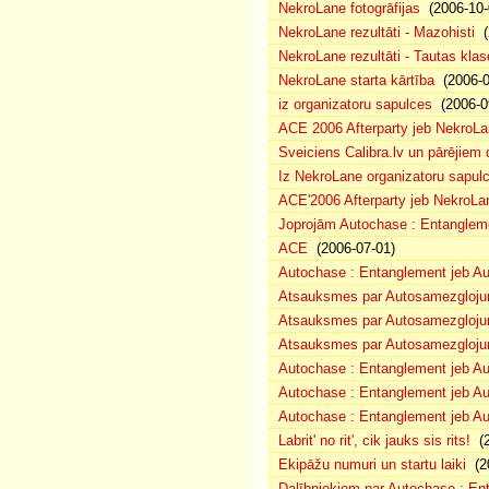
NekroLane fotogrāfijas
(2006-10-
NekroLane rezultāti - Mazohisti
(
NekroLane rezultāti - Tautas klas
NekroLane starta kārtība
(2006-0
iz organizatoru sapulces
(2006-0
ACE 2006 Afterparty jeb NekroL
Sveiciens Calibra.lv un pārējiem 
Iz NekroLane organizatoru sapulc
ACE'2006 Afterparty jeb NekroLa
Joprojām Autochase : Entanglem
ACE
(2006-07-01)
Autochase : Entanglement jeb A
Atsauksmes par Autosamezglojum
Atsauksmes par Autosamezgloju
Atsauksmes par Autosamezgloju
Autochase : Entanglement jeb Au
Autochase : Entanglement jeb A
Autochase : Entanglement jeb Au
Labrit' no rit', cik jauks sis rits!
(2
Ekipāžu numuri un startu laiki
(20
Dalībniekiem par Autochase : E