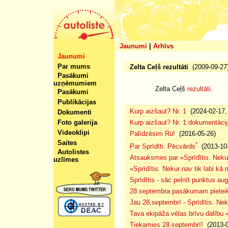
Jaunumi
|
Arhīvs
Jaunumi
Par mums
Zelta Ceļš rezultāti
(2009-09-27
Pasākumi
uzņēmumiem
Zelta Ceļš
rezultāti
.
Pasākumi
Publikācijas
Kurp aizšaut? Nr. 1
(2024-02-17, 
Dokumenti
Foto galerija
Kurp aizšaut? Nr. 1 dokumentācij
Videoklipi
Palīdzēsim Rū!
(2016-05-26)
Saites
*
Par Sprīdīti. Pēcvārds
(2013-10-
Autolistes
Atsauksmes par «Sprīdītis. Nekur
uzlīmes
«Sprīdītis. Nekur nav tik labi k
Sprīdītis - sāc pelnīt punktus au
28.septembra pasākumam pieteiku
Jau 28.septembrī - Sprīdītis. Nek
Tava ekipāža vēlas brīvu dalību
Tiekamies 28.septembrī!
(2013-0