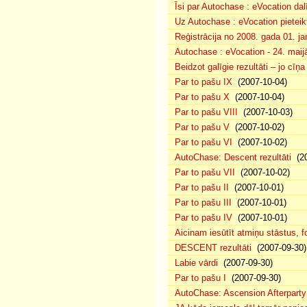
Īsi par Autochase : eVocation da
Uz Autochase : eVocation pieteik
Reģistrācija no 2008. gada 01. ja
Autochase : eVocation - 24. maij
Beidzot galīgie rezultāti – jo cīņ
Par to pašu IX
(2007-10-04)
Par to pašu X
(2007-10-04)
Par to pašu VIII
(2007-10-03)
Par to pašu V
(2007-10-02)
Par to pašu VI
(2007-10-02)
AutoChase: Descent rezultāti
(20
Par to pašu VII
(2007-10-02)
Par to pašu II
(2007-10-01)
Par to pašu III
(2007-10-01)
Par to pašu IV
(2007-10-01)
Aicinam iesūtīt atmiņu stāstus, fo
DESCENT rezultāti
(2007-09-30)
Labie vārdi
(2007-09-30)
Par to pašu I
(2007-09-30)
AutoChase: Ascension Afterparty