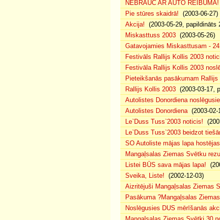
NEBRAUC AR AUTO REIBUMĀ!
Pie stūres skaidrā!
(2003-06-27)
Akcija!
(2003-05-29, papildināts 
Miskasttuss 2003
(2003-05-26)
Gatavojamies Miskasttusam - 24
Festivāls Rallijs Kollis 2003 notic
Festivāla Rallijs Kollis 2003 nos
Pieteikšanās pasākumam Rallijs 
Rallijs Kollis 2003
(2003-03-17, p
Autolistes Donordiena noslēgusi
Autolistes Donordiena
(2003-02-
Le`Duss Tuss`2003 noticis!
(2003
Le`Duss Tuss`2003 beidzot tiešām
SO Autoliste mājas lapa hostēj
Mangaļsalas Ziemas Svētku rezul
Listei BŪS sava mājas lapa!
(200
Sveika, Liste!
(2002-12-03)
Aizritējuši Mangaļsalas Ziemas S
Pasākuma ?Mangaļsalas Ziemas S
Noslēgusies DUS mērīšanās akci
Mangaļsalas Ziemas Svētki 30.n