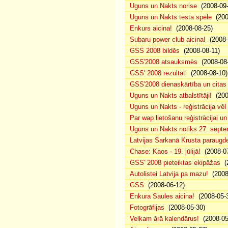
Uguns un Nakts norise
(2008-09-
Uguns un Nakts testa spēle
(200
Enkurs aicina!
(2008-08-25)
Subaru power club aicina!
(2008-
GSS 2008 bildēs
(2008-08-11)
GSS'2008 atsauksmēs
(2008-08-
GSS' 2008 rezultāti
(2008-08-10)
GSS'2008 dienaskārtība un citas
Uguns un Nakts atbalstītāji!
(200
Uguns un Nakts - reģistrācija vē
Par wap lietošanu reģistrācijai u
Uguns un Nakts notiks 27. septe
Latvijas Sarkanā Krusta paraug
Chase: Kaos - 19. jūlijā!
(2008-07
GSS' 2008 pieteiktas ekipāžas
(2
Autolistei Latvija pa mazu!
(2008
GSS
(2008-06-12)
Enkura Saules aicina!
(2008-05-
Fotogrāfijas
(2008-05-30)
Velkam ārā kalendārus!
(2008-05