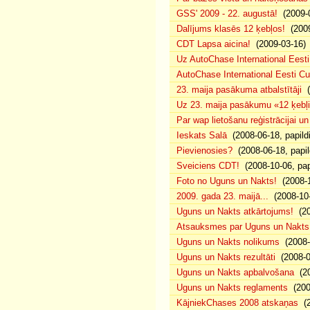
GSS' 2009 - 22. augustā!
(2009-0
Dalījums klasēs 12 ķebļos!
(2009
CDT Lapsa aicina!
(2009-03-16)
Uz AutoChase International Eesti
AutoChase International Eesti Cup'
23. maija pasākuma atbalstītāji
(
Uz 23. maija pasākumu «12 ķebļi»
Par wap lietošanu reģistrācijai u
Ieskats Salā
(2008-06-18, papild
Pievienosies?
(2008-06-18, papil
Sveiciens CDT!
(2008-10-06, pap
Foto no Uguns un Nakts!
(2008-1
2009. gada 23. maijā...
(2008-10-
Uguns un Nakts atkārtojums!
(20
Atsauksmes par Uguns un Nakts
Uguns un Nakts nolikums
(2008-0
Uguns un Nakts rezultāti
(2008-0
Uguns un Nakts apbalvošana
(20
Uguns un Nakts reglaments
(200
KājniekChases 2008 atskaņas
(2