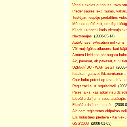
Vecais skolas autobuss, tava s
Pieder saules lēkti mums, vakar
Testējam iespēju piedalīties vide
Mēness spēlē zoli, omulīgi blēd
Kliedz tuksnesī kāds vientuļniek
Naktsmājas
(2008-05-14)
AutoChase: eVocation nolikums
(
Vēl muļķīgāks atkusnis, kad kā
Atnāca Lieldiena pār augstu kalnu
Ak, pavasar, ak pavasar, tu visie
UZMANĪBU - WAP tests!
(2008-
Iesakam gatavot līdzņemšanai...
Caur baltu puteni ap tavu dzīvi 
Reģistrācija uz regularitāti!
(2008
Paies laiks, kas atkal visu dzie
Ekipāžu dalījums specializācijās
Ekipāžu dalījums klasēs
(2008-0
Aicinam reģistrētās ekipāžas vei
Enj Industries piedāvā - Kājniek
GSS'2008
(2008-01-03)