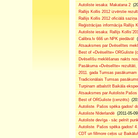
Autoliste iesaka: Makatana 2
(20
Rallijs Kollis 2012 izvērstie rezult
Rallijs Kollis 2012 oficiālā saziņa
Reģistrācijas informācija Rallijs K
Autoliste iesaka: Rallijs Kollis’20
Calibra.lv 666 un NPK piedāvā!
(
Atsauksmes par Dvēselītes mek
Best of «Dvēselīte» ORGuliste (
Dvēselīšu meklēšanas nakts no
Pasākuma «Dvēselīte» rezultāti,
2011. gada Tumsas pasākumam pi
Tradicionālais Tumsas pasākums 
Turpinam atbalstīt Baikāla eksped
Atsauksmes par Autoliste.Pašos
Best of ORGuliste (cenzēts)
(201
Autoliste. Pašos spēka gados! d
Autoliste Nīderlandē
(2011-05-09
Autoliste devīga - sāc pelnīt punk
Autoliste. Pašos spēka gados! 4. 
CDT un fillmore ceļos uz Baikālu