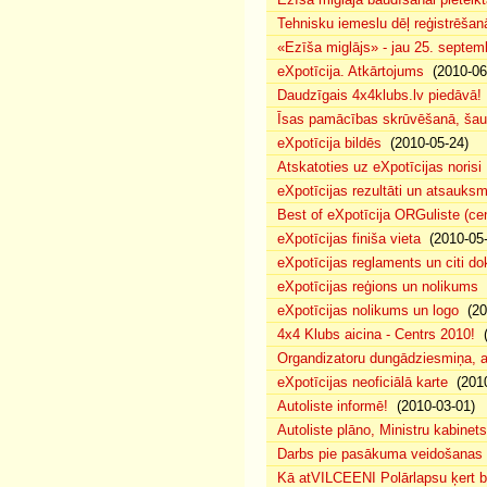
Tehnisku iemeslu dēļ reģistrēša
«Ezīša miglājs» - jau 25. septemb
eXpotīcija. Atkārtojums
(2010-06
Daudzīgais 4x4klubs.lv piedāvā!
Īsas pamācības skrūvēšanā, šau
eXpotīcija bildēs
(2010-05-24)
Atskatoties uz eXpotīcijas norisi
eXpotīcijas rezultāti un atsauks
Best of eXpotīcija ORGuliste (ce
eXpotīcijas finiša vieta
(2010-05-
eXpotīcijas reglaments un citi d
eXpotīcijas reģions un nolikums
(
eXpotīcijas nolikums un logo
(20
4x4 Klubs aicina - Centrs 2010!
(
Organdizatoru dungādziesmiņa, a
eXpotīcijas neoficiālā karte
(2010
Autoliste informē!
(2010-03-01)
Autoliste plāno, Ministru kabinets
Darbs pie pasākuma veidošanas 
Kā atVILCEENI Polārlapsu ķert b