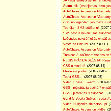
JA kāda iemesla dēļ tomēr nepied
Startu laiki (iespējamas izmaiņas
AutoChase: Ascension Afterparty
AutoChase: Ascension Afterparty
citāti no leģendām jeb mežs ir īst
Testējam SMS sūtīšanu!
(2007-0
SMS testus neveikušās ekipāža
Leģendas neiesūtījušās ekipāžas
Vēsts no Enkura!
(2007-09-11)
AutoChase: Ascension Afterparty 
Turpinās AutoChase: Ascension Af
REĢISTRĀCIJA SLĒGTA! Reģistr
GSS aizvadīts!
(2007-08-14)
Meklējam pilotu!
(2007-08-06)
Topot GSS…
(2007-08-05)
Video: Chase : Swarm!
(2007-07
GSS - reģistrācija spēkā 7 ekipā
GSS - pieteiktas 9 ekipāžas!
(20
Gandrīz Sporta Spēles - sadarbīb
Video: Huliganka shkeerso upi
(2
AutoChase: Ascension bildēs
(20