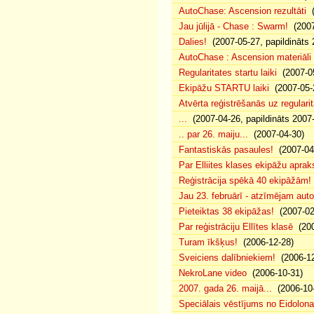
AutoChase: Ascension rezultāti
(
Jau jūlijā - Chase : Swarm!
(2007
Dalies!
(2007-05-27, papildināts 
AutoChase : Ascension materiāli
Regularitates startu laiki
(2007-05
Ekipāžu STARTU laiki
(2007-05-
Atvērta reģistrēšanās uz regularit
...
(2007-04-26, papildināts 2007
.. par 26. maiju...
(2007-04-30)
Fantastiskās pasaules!
(2007-04
Par Elliites klases ekipāžu aprak
Reģistrācija spēkā 40 ekipāžām!
Jau 23. februārī - atzīmējam aut
Pieteiktas 38 ekipāžas!
(2007-02
Par reģistrāciju Ellītes klasē
(200
Turam īkšķus!
(2006-12-28)
Sveiciens dalībniekiem!
(2006-12
NekroLane video
(2006-10-31)
2007. gada 26. maijā...
(2006-10-
Speciālais vēstījums no Eidolona