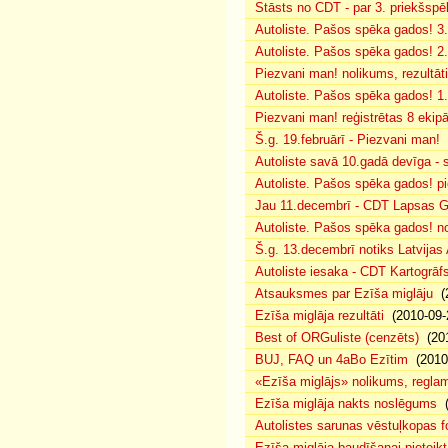
Stāsts no CDT - par 3. priekšspēl
Autoliste. Pašos spēka gados! 3.
Autoliste. Pašos spēka gados! 2. 
Piezvani man! nolikums, rezultāt
Autoliste. Pašos spēka gados! 1.
Piezvani man! reģistrētas 8 ekip
Š.g. 19.februārī - Piezvani man!
(
Autoliste savā 10.gadā devīga - s
Autoliste. Pašos spēka gados! pie
Jau 11.decembrī - CDT Lapsas Go
Autoliste. Pašos spēka gados! no
Š.g. 13.decembrī notiks Latvijas
Autoliste iesaka - CDT Kartogrāf
Atsauksmes par Ezīša miglāju
(2
Ezīša miglāja rezultāti
(2010-09-
Best of ORGuliste (cenzēts)
(201
BUJ, FAQ un 4aBo Ezītim
(2010-
«Ezīša miglājs» nolikums, regla
Ezīša miglāja nakts noslēgums
(
Autolistes sarunas vēstuļkopas f
Ezīša miglāja baudīšanai pieteikt