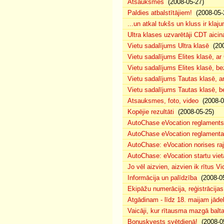
Atsauksmes
(2008-05-27)
Paldies atbalstītājiem!
(2008-05-
...un atkal tukšs un kluss ir klaj
Ultra klases uzvarētāji CDT aicin
Vietu sadalījums Ultra klasē
(200
Vietu sadalījums Elites klasē, a
Vietu sadalījums Elites klasē, 
Vietu sadalījums Tautas klasē, 
Vietu sadalījums Tautas klasē, 
Atsauksmes, foto, video
(2008-0
Kopējie rezultāti
(2008-05-25)
AutoChase eVocation reglaments
AutoChase eVocation reglamenta 
AutoChase: eVocation norises ra
AutoChase: eVocation startu viet
Jo vēl aizvien, aizvien ik rītus 
Informācija un palīdzība
(2008-05
Ekipāžu numerācija, reģistrācijas 
Atgādinam - līdz 18. maijam jādek
Vaicāji, kur rītausma mazgā bal
Bonuskvests svētdienā!
(2008-0