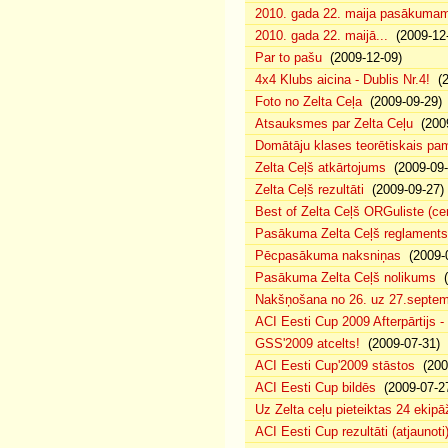
2010. gada 22. maija pasākumam p
2010. gada 22. maijā...
(2009-12-
Par to pašu
(2009-12-09)
4x4 Klubs aicina - Dublis Nr.4!
(2
Foto no Zelta Ceļa
(2009-09-29)
Atsauksmes par Zelta Ceļu
(2009
Domātāju klases teorētiskais p
Zelta Ceļš atkārtojums
(2009-09-
Zelta Ceļš rezultāti
(2009-09-27)
Best of Zelta Ceļš ORGuliste (ce
Pasākuma Zelta Ceļš reglaments
Pēcpasākuma naksniņas
(2009-0
Pasākuma Zelta Ceļš nolikums
(
Nakšņošana no 26. uz 27.septem
ACI Eesti Cup 2009 Afterpārtijs -
GSS'2009 atcelts!
(2009-07-31)
ACI Eesti Cup'2009 stāstos
(200
ACI Eesti Cup bildēs
(2009-07-2
Uz Zelta ceļu pieteiktas 24 ekipā
ACI Eesti Cup rezultāti (atjaunoti