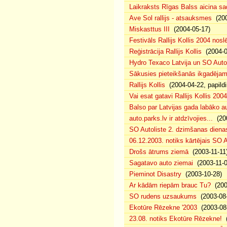
Laikraksts Rīgas Balss aicina sa
Ave Sol rallijs - atsauksmes
(200
Miskasttus III
(2004-05-17)
Festivāls Rallijs Kollis 2004 nosl
Reģistrācija Rallijs Kollis
(2004-04
Hydro Texaco Latvija un SO Autoli
Sākusies pieteikšanās ikgadējam 
Rallijs Kollis
(2004-04-22, papildi
Vai esat gatavi Rallijs Kollis 200
Balso par Latvijas gada labāko au
auto.parks.lv ir atdzīvojies...
(200
SO Autoliste 2. dzimšanas dien
06.12.2003. notiks kārtējais SO 
Drošs ātrums ziemā
(2003-11-11
Sagatavo auto ziemai
(2003-11-0
Pieminot Disastry
(2003-10-28)
Ar kādām riepām brauc Tu?
(200
SO rudens uzsaukums
(2003-08-
Ekotūre Rēzekne '2003
(2003-08-
23.08. notiks Ekotūre Rēzekne!
(