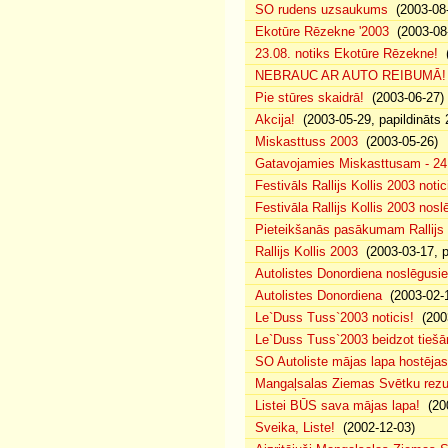
SO rudens uzsaukums
(2003-08-
Ekotūre Rēzekne '2003
(2003-08-
23.08. notiks Ekotūre Rēzekne!
(
NEBRAUC AR AUTO REIBUMĀ!
Pie stūres skaidrā!
(2003-06-27)
Akcija!
(2003-05-29, papildināts 
Miskasttuss 2003
(2003-05-26)
Gatavojamies Miskasttusam - 24
Festivāls Rallijs Kollis 2003 notic
Festivāla Rallijs Kollis 2003 nos
Pieteikšanās pasākumam Rallijs 
Rallijs Kollis 2003
(2003-03-17, p
Autolistes Donordiena noslēgusi
Autolistes Donordiena
(2003-02-
Le`Duss Tuss`2003 noticis!
(2003
Le`Duss Tuss`2003 beidzot tiešām
SO Autoliste mājas lapa hostēj
Mangaļsalas Ziemas Svētku rezul
Listei BŪS sava mājas lapa!
(200
Sveika, Liste!
(2002-12-03)