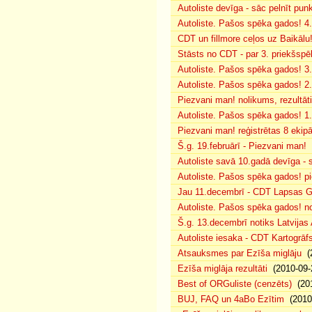
Autoliste devīga - sāc pelnīt punk
Autoliste. Pašos spēka gados! 4. 
CDT un fillmore ceļos uz Baikālu
Stāsts no CDT - par 3. priekšspēl
Autoliste. Pašos spēka gados! 3.
Autoliste. Pašos spēka gados! 2. 
Piezvani man! nolikums, rezultāt
Autoliste. Pašos spēka gados! 1.
Piezvani man! reģistrētas 8 ekip
Š.g. 19.februārī - Piezvani man!
(
Autoliste savā 10.gadā devīga - s
Autoliste. Pašos spēka gados! pie
Jau 11.decembrī - CDT Lapsas Go
Autoliste. Pašos spēka gados! no
Š.g. 13.decembrī notiks Latvijas
Autoliste iesaka - CDT Kartogrāf
Atsauksmes par Ezīša miglāju
(2
Ezīša miglāja rezultāti
(2010-09-
Best of ORGuliste (cenzēts)
(201
BUJ, FAQ un 4aBo Ezītim
(2010-