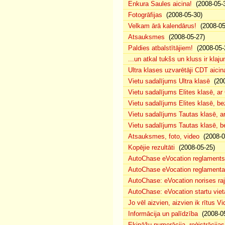
Enkura Saules aicina!
(2008-05-
Fotogrāfijas
(2008-05-30)
Velkam ārā kalendārus!
(2008-05
Atsauksmes
(2008-05-27)
Paldies atbalstītājiem!
(2008-05-
...un atkal tukšs un kluss ir klaj
Ultra klases uzvarētāji CDT aicin
Vietu sadalījums Ultra klasē
(200
Vietu sadalījums Elites klasē, a
Vietu sadalījums Elites klasē, 
Vietu sadalījums Tautas klasē, 
Vietu sadalījums Tautas klasē, 
Atsauksmes, foto, video
(2008-0
Kopējie rezultāti
(2008-05-25)
AutoChase eVocation reglaments
AutoChase eVocation reglamenta 
AutoChase: eVocation norises ra
AutoChase: eVocation startu viet
Jo vēl aizvien, aizvien ik rītus 
Informācija un palīdzība
(2008-05
Ekipāžu numerācija, reģistrācijas 