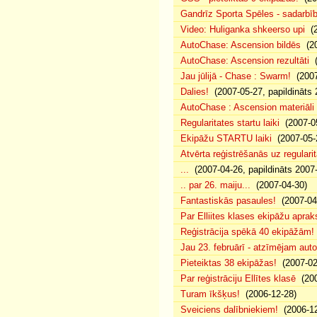
Gandrīz Sporta Spēles - sadarbīb
Video: Huliganka shkeerso upi
(2
AutoChase: Ascension bildēs
(20
AutoChase: Ascension rezultāti
(
Jau jūlijā - Chase : Swarm!
(2007
Dalies!
(2007-05-27, papildināts 
AutoChase : Ascension materiāli
Regularitates startu laiki
(2007-05
Ekipāžu STARTU laiki
(2007-05-
Atvērta reģistrēšanās uz regularit
...
(2007-04-26, papildināts 2007
.. par 26. maiju...
(2007-04-30)
Fantastiskās pasaules!
(2007-04
Par Elliites klases ekipāžu aprak
Reģistrācija spēkā 40 ekipāžām!
Jau 23. februārī - atzīmējam aut
Pieteiktas 38 ekipāžas!
(2007-02
Par reģistrāciju Ellītes klasē
(200
Turam īkšķus!
(2006-12-28)
Sveiciens dalībniekiem!
(2006-12