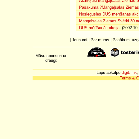
Aizritējuši Mangaļsalas Ziemas S
Pasākuma ?Mangaļsalas Ziemas S
Noslēgusies DUS mērīšanās akci
Mangaļsalas Ziemas Svētki 30.n
DUS mērīšanās akcija
(2002-10-
|
Jaunumi
|
Par mums
|
Pasākumi uz
Mūsu sponsori un
draugi:
Lapu apkalpo
digiBlink
,
Terms & C