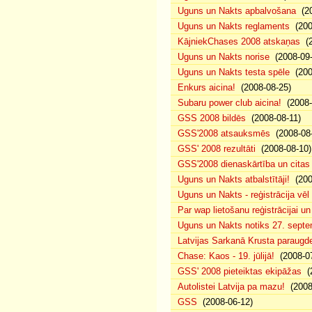
Uguns un Nakts apbalvošana
(20
Uguns un Nakts reglaments
(200
KājniekChases 2008 atskaņas
(2
Uguns un Nakts norise
(2008-09-
Uguns un Nakts testa spēle
(200
Enkurs aicina!
(2008-08-25)
Subaru power club aicina!
(2008-
GSS 2008 bildēs
(2008-08-11)
GSS'2008 atsauksmēs
(2008-08-
GSS' 2008 rezultāti
(2008-08-10)
GSS'2008 dienaskārtība un citas
Uguns un Nakts atbalstītāji!
(200
Uguns un Nakts - reģistrācija vē
Par wap lietošanu reģistrācijai u
Uguns un Nakts notiks 27. septe
Latvijas Sarkanā Krusta paraug
Chase: Kaos - 19. jūlijā!
(2008-07
GSS' 2008 pieteiktas ekipāžas
(2
Autolistei Latvija pa mazu!
(2008
GSS
(2008-06-12)