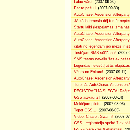
Labie vārdi
(2007-09-30)
Par to pašu I
(2007-09-30)
AutoChase: Ascension Afterparty
JA kāda iemesla dēļ tomēr nepied
Startu laiki (iespējamas izmaiņas
AutoChase: Ascension Afterparty
AutoChase: Ascension Afterparty
citāti no leģendām jeb mežs ir īst
Testējam SMS sūtīšanu!
(2007-0
SMS testus neveikušās ekipāža
Leģendas neiesūtījušās ekipāžas
Vēsts no Enkura!
(2007-09-11)
AutoChase: Ascension Afterparty 
Turpinās AutoChase: Ascension Af
REĢISTRĀCIJA SLĒGTA! Reģistr
GSS aizvadīts!
(2007-08-14)
Meklējam pilotu!
(2007-08-06)
Topot GSS…
(2007-08-05)
Video: Chase : Swarm!
(2007-07
GSS - reģistrācija spēkā 7 ekipā
GSS - pieteiktas 9 ekipāžas!
(20