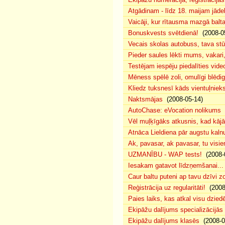
Atgādinam - līdz 18. maijam jādek
Vaicāji, kur rītausma mazgā bal
Bonuskvests svētdienā!
(2008-0
Vecais skolas autobuss, tava s
Pieder saules lēkti mums, vakar
Testējam iespēju piedalīties vide
Mēness spēlē zoli, omulīgi blēd
Kliedz tuksnesī kāds vientuļniek
Naktsmājas
(2008-05-14)
AutoChase: eVocation nolikums
(
Vēl muļķīgāks atkusnis, kad kā
Atnāca Lieldiena pār augstu kalnu
Ak, pavasar, ak pavasar, tu visie
UZMANĪBU - WAP tests!
(2008-
Iesakam gatavot līdzņemšanai...
Caur baltu puteni ap tavu dzīvi 
Reģistrācija uz regularitāti!
(2008
Paies laiks, kas atkal visu dzie
Ekipāžu dalījums specializācijās
Ekipāžu dalījums klasēs
(2008-0