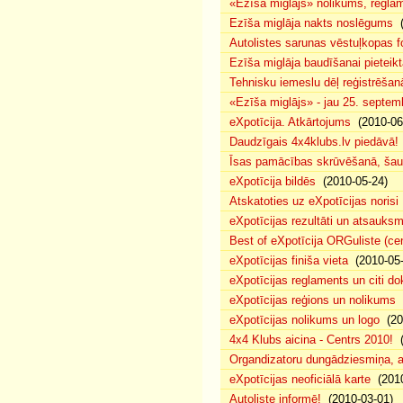
«Ezīša miglājs» nolikums, regla
Ezīša miglāja nakts noslēgums
(
Autolistes sarunas vēstuļkopas f
Ezīša miglāja baudīšanai pieteikt
Tehnisku iemeslu dēļ reģistrēša
«Ezīša miglājs» - jau 25. septemb
eXpotīcija. Atkārtojums
(2010-06
Daudzīgais 4x4klubs.lv piedāvā!
Īsas pamācības skrūvēšanā, šau
eXpotīcija bildēs
(2010-05-24)
Atskatoties uz eXpotīcijas norisi
eXpotīcijas rezultāti un atsauks
Best of eXpotīcija ORGuliste (ce
eXpotīcijas finiša vieta
(2010-05-
eXpotīcijas reglaments un citi d
eXpotīcijas reģions un nolikums
(
eXpotīcijas nolikums un logo
(20
4x4 Klubs aicina - Centrs 2010!
(
Organdizatoru dungādziesmiņa, a
eXpotīcijas neoficiālā karte
(2010
Autoliste informē!
(2010-03-01)