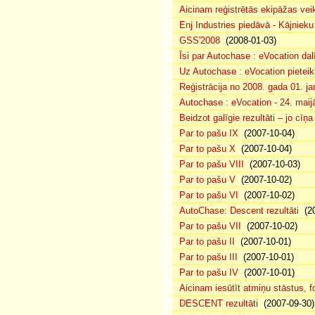
Aicinam reģistrētās ekipāžas vei
Enj Industries piedāvā - Kājniek
GSS'2008
(2008-01-03)
Īsi par Autochase : eVocation da
Uz Autochase : eVocation pieteik
Reģistrācija no 2008. gada 01. ja
Autochase : eVocation - 24. maij
Beidzot galīgie rezultāti – jo cīņ
Par to pašu IX
(2007-10-04)
Par to pašu X
(2007-10-04)
Par to pašu VIII
(2007-10-03)
Par to pašu V
(2007-10-02)
Par to pašu VI
(2007-10-02)
AutoChase: Descent rezultāti
(20
Par to pašu VII
(2007-10-02)
Par to pašu II
(2007-10-01)
Par to pašu III
(2007-10-01)
Par to pašu IV
(2007-10-01)
Aicinam iesūtīt atmiņu stāstus, fo
DESCENT rezultāti
(2007-09-30)