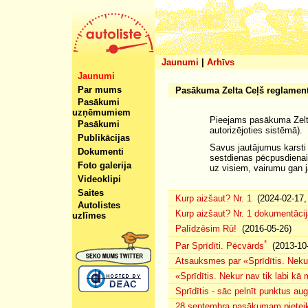
Jaunumi
|
Arhīvs
Jaunumi
Par mums
Pasākuma Zelta Ceļš reglamen
Pasākumi
uzņēmumiem
Pieejams pasākuma Zel
Pasākumi
autorizējoties sistēmā).
Publikācijas
Savus jautājumus karsti m
Dokumenti
sestdienas pēcpusdienai 
Foto galerija
uz visiem, vairumu gan 
Videoklipi
Saites
Kurp aizšaut? Nr. 1
(2024-02-17, 
Autolistes
Kurp aizšaut? Nr. 1 dokumentācij
uzlīmes
Palīdzēsim Rū!
(2016-05-26)
*
Par Sprīdīti. Pēcvārds
(2013-10-
Atsauksmes par «Sprīdītis. Nekur
«Sprīdītis. Nekur nav tik labi k
Sprīdītis - sāc pelnīt punktus au
28.septembra pasākumam pieteiku