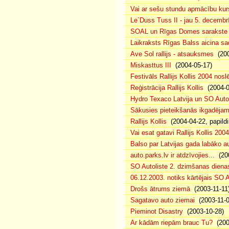
Vai ar sešu stundu apmācību kur
Le`Duss Tuss II - jau 5. decembr
SOAL un Rīgas Domes sarakste pa
Laikraksts Rīgas Balss aicina sa
Ave Sol rallijs - atsauksmes
(200
Miskasttus III
(2004-05-17)
Festivāls Rallijs Kollis 2004 nosl
Reģistrācija Rallijs Kollis
(2004-04
Hydro Texaco Latvija un SO Autoli
Sākusies pieteikšanās ikgadējam 
Rallijs Kollis
(2004-04-22, papildi
Vai esat gatavi Rallijs Kollis 200
Balso par Latvijas gada labāko au
auto.parks.lv ir atdzīvojies...
(200
SO Autoliste 2. dzimšanas dien
06.12.2003. notiks kārtējais SO 
Drošs ātrums ziemā
(2003-11-11
Sagatavo auto ziemai
(2003-11-0
Pieminot Disastry
(2003-10-28)
Ar kādām riepām brauc Tu?
(200