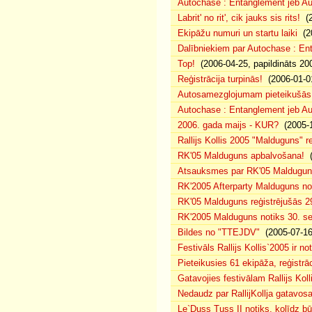
Autochase : Entanglement jeb Au
Labrit' no rit', cik jauks sis rits!
(2
Ekipāžu numuri un startu laiki
(20
Dalībniekiem par Autochase : E
Top!
(2006-04-25, papildināts 20
Reģistrācija turpinās!
(2006-01-0
Autosamezglojumam pieteikušās
Autochase : Entanglement jeb A
2006. gada maijs - KUR?
(2005-1
Rallijs Kollis 2005 "Malduguns" re
RK'05 Malduguns apbalvošana!
(
Atsauksmes par RK'05 Maldugu
RK'2005 Afterparty Malduguns n
RK'05 Malduguns reģistrējušās 2
RK'2005 Malduguns notiks 30. se
Bildes no "TTEJDV"
(2005-07-16
Festivāls Rallijs Kollis`2005 ir not
Pieteikusies 61 ekipāža, reģistrāc
Gatavojies festivālam Rallijs Koll
Nedaudz par RallijKollja gatavos
Le`Duss Tuss II notiks, kolīdz b