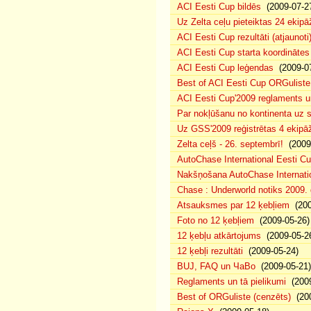
ACI Eesti Cup bildēs
(2009-07-2
Uz Zelta ceļu pieteiktas 24 ekipā
ACI Eesti Cup rezultāti (atjaunoti
ACI Eesti Cup starta koordinātes
ACI Eesti Cup leģendas
(2009-07
Best of ACI Eesti Cup ORGuliste
ACI Eesti Cup'2009 reglaments u
Par nokļūšanu no kontinenta uz s
Uz GSS'2009 reģistrētas 4 ekipāž
Zelta ceļš - 26. septembrī!
(2009-
AutoChase International Eesti Cu
Nakšņošana AutoChase Internatio
Chase : Underworld notiks 2009. g
Atsauksmes par 12 ķebļiem
(200
Foto no 12 ķebļiem
(2009-05-26)
12 ķebļu atkārtojums
(2009-05-2
12 ķebļi rezultāti
(2009-05-24)
BUJ, FAQ un ЧаВо
(2009-05-21)
Reglaments un tā pielikumi
(2009
Best of ORGuliste (cenzēts)
(200