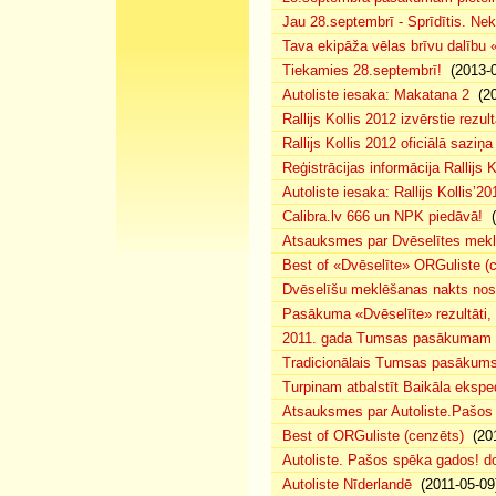
Jau 28.septembrī - Sprīdītis. Nek
Tava ekipāža vēlas brīvu dalību
Tiekamies 28.septembrī!
(2013-0
Autoliste iesaka: Makatana 2
(20
Rallijs Kollis 2012 izvērstie rezult
Rallijs Kollis 2012 oficiālā saziņa
Reģistrācijas informācija Rallijs K
Autoliste iesaka: Rallijs Kollis’20
Calibra.lv 666 un NPK piedāvā!
(
Atsauksmes par Dvēselītes mek
Best of «Dvēselīte» ORGuliste (
Dvēselīšu meklēšanas nakts no
Pasākuma «Dvēselīte» rezultāti,
2011. gada Tumsas pasākumam pi
Tradicionālais Tumsas pasākums 
Turpinam atbalstīt Baikāla eksped
Atsauksmes par Autoliste.Pašos
Best of ORGuliste (cenzēts)
(201
Autoliste. Pašos spēka gados! d
Autoliste Nīderlandē
(2011-05-09