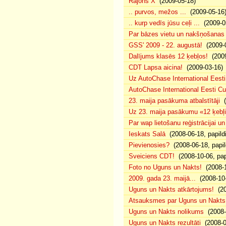
Rajons X
(2009-05-18)
.. purvos, mežos ...
(2009-05-16
.. kurp vedīs jūsu ceļi ...
(2009-0
Par bāzes vietu un nakšņošanas 
GSS' 2009 - 22. augustā!
(2009-0
Dalījums klasēs 12 ķebļos!
(2009
CDT Lapsa aicina!
(2009-03-16)
Uz AutoChase International Eesti
AutoChase International Eesti Cup'
23. maija pasākuma atbalstītāji
(
Uz 23. maija pasākumu «12 ķebļi»
Par wap lietošanu reģistrācijai u
Ieskats Salā
(2008-06-18, papild
Pievienosies?
(2008-06-18, papil
Sveiciens CDT!
(2008-10-06, pap
Foto no Uguns un Nakts!
(2008-1
2009. gada 23. maijā...
(2008-10-
Uguns un Nakts atkārtojums!
(20
Atsauksmes par Uguns un Nakts
Uguns un Nakts nolikums
(2008-0
Uguns un Nakts rezultāti
(2008-0