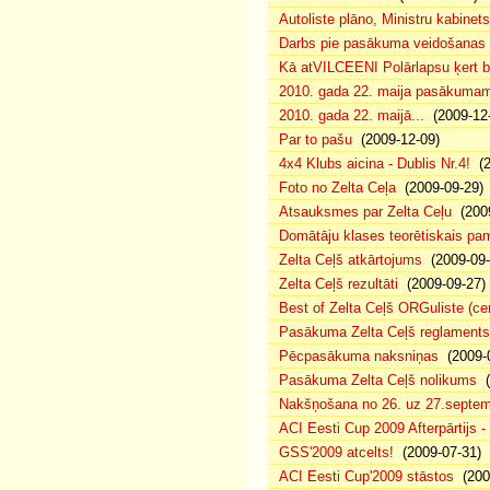
Autoliste plāno, Ministru kabinets
Darbs pie pasākuma veidošanas 
Kā atVILCEENI Polārlapsu ķert b
2010. gada 22. maija pasākumam p
2010. gada 22. maijā...
(2009-12-
Par to pašu
(2009-12-09)
4x4 Klubs aicina - Dublis Nr.4!
(2
Foto no Zelta Ceļa
(2009-09-29)
Atsauksmes par Zelta Ceļu
(2009
Domātāju klases teorētiskais p
Zelta Ceļš atkārtojums
(2009-09-
Zelta Ceļš rezultāti
(2009-09-27)
Best of Zelta Ceļš ORGuliste (ce
Pasākuma Zelta Ceļš reglaments
Pēcpasākuma naksniņas
(2009-0
Pasākuma Zelta Ceļš nolikums
(
Nakšņošana no 26. uz 27.septem
ACI Eesti Cup 2009 Afterpārtijs -
GSS'2009 atcelts!
(2009-07-31)
ACI Eesti Cup'2009 stāstos
(200