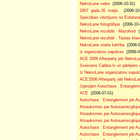
NekroLane video
(2006-10-31)
2007. gada 26. maijā...
(2006-10-
Speciālais vēstījums no Eidolona
NekroLane fotogrāfijas
(2006-10-
NekroLane rezultāti - Mazohisti
(
NekroLane rezultāti - Tautas klas
NekroLane starta kārtība
(2006-0
iz organizatoru sapulces
(2006-0
ACE 2006 Afterparty jeb NekroL
Sveiciens Calibra.lv un pārējiem 
Iz NekroLane organizatoru sapulc
ACE'2006 Afterparty jeb NekroLa
Joprojām Autochase : Entanglem
ACE
(2006-07-01)
Autochase : Entanglement jeb A
Atsauksmes par Autosamezglojum
Atsauksmes par Autosamezgloju
Atsauksmes par Autosamezgloju
Autochase : Entanglement jeb Au
Autochase : Entanglement jeb A