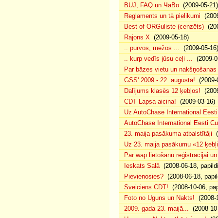
BUJ, FAQ un ЧаВо
(2009-05-21)
Reglaments un tā pielikumi
(2009
Best of ORGuliste (cenzēts)
(200
Rajons X
(2009-05-18)
.. purvos, mežos ...
(2009-05-16
.. kurp vedīs jūsu ceļi ...
(2009-0
Par bāzes vietu un nakšņošanas 
GSS' 2009 - 22. augustā!
(2009-0
Dalījums klasēs 12 ķebļos!
(2009
CDT Lapsa aicina!
(2009-03-16)
Uz AutoChase International Eesti
AutoChase International Eesti Cup'
23. maija pasākuma atbalstītāji
(
Uz 23. maija pasākumu «12 ķebļi»
Par wap lietošanu reģistrācijai u
Ieskats Salā
(2008-06-18, papild
Pievienosies?
(2008-06-18, papil
Sveiciens CDT!
(2008-10-06, pap
Foto no Uguns un Nakts!
(2008-1
2009. gada 23. maijā...
(2008-10-