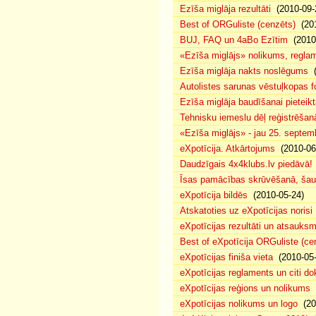
Ezīša miglāja rezultāti
(2010-09-
Best of ORGuliste (cenzēts)
(201
BUJ, FAQ un 4aBo Ezītim
(2010-
«Ezīša miglājs» nolikums, regla
Ezīša miglāja nakts noslēgums
(
Autolistes sarunas vēstuļkopas f
Ezīša miglāja baudīšanai pieteikt
Tehnisku iemeslu dēļ reģistrēša
«Ezīša miglājs» - jau 25. septemb
eXpotīcija. Atkārtojums
(2010-06
Daudzīgais 4x4klubs.lv piedāvā!
Īsas pamācības skrūvēšanā, šau
eXpotīcija bildēs
(2010-05-24)
Atskatoties uz eXpotīcijas norisi
eXpotīcijas rezultāti un atsauks
Best of eXpotīcija ORGuliste (ce
eXpotīcijas finiša vieta
(2010-05-
eXpotīcijas reglaments un citi d
eXpotīcijas reģions un nolikums
(
eXpotīcijas nolikums un logo
(20