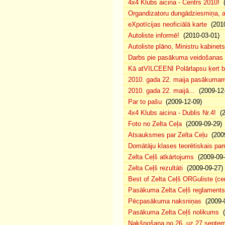
4x4 Klubs aicina - Centrs 2010!
(
Organdizatoru dungādziesmiņa, a
eXpotīcijas neoficiālā karte
(2010
Autoliste informē!
(2010-03-01)
Autoliste plāno, Ministru kabinets
Darbs pie pasākuma veidošanas 
Kā atVILCEENI Polārlapsu ķert b
2010. gada 22. maija pasākumam p
2010. gada 22. maijā...
(2009-12-
Par to pašu
(2009-12-09)
4x4 Klubs aicina - Dublis Nr.4!
(2
Foto no Zelta Ceļa
(2009-09-29)
Atsauksmes par Zelta Ceļu
(2009
Domātāju klases teorētiskais p
Zelta Ceļš atkārtojums
(2009-09-
Zelta Ceļš rezultāti
(2009-09-27)
Best of Zelta Ceļš ORGuliste (ce
Pasākuma Zelta Ceļš reglaments
Pēcpasākuma naksniņas
(2009-0
Pasākuma Zelta Ceļš nolikums
(
Nakšņošana no 26. uz 27.septem