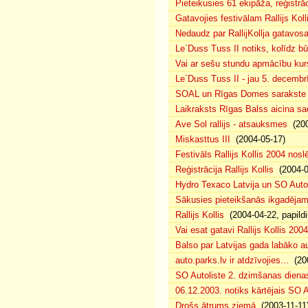
Pieteikusies 61 ekipāža, reģistrāc
Gatavojies festivālam Rallijs Koll
Nedaudz par RallijKollja gatavos
Le`Duss Tuss II notiks, kolīdz b
Vai ar sešu stundu apmācību kur
Le`Duss Tuss II - jau 5. decembr
SOAL un Rīgas Domes sarakste pa
Laikraksts Rīgas Balss aicina sa
Ave Sol rallijs - atsauksmes
(200
Miskasttus III
(2004-05-17)
Festivāls Rallijs Kollis 2004 nosl
Reģistrācija Rallijs Kollis
(2004-04
Hydro Texaco Latvija un SO Autoli
Sākusies pieteikšanās ikgadējam 
Rallijs Kollis
(2004-04-22, papildi
Vai esat gatavi Rallijs Kollis 200
Balso par Latvijas gada labāko au
auto.parks.lv ir atdzīvojies...
(200
SO Autoliste 2. dzimšanas dien
06.12.2003. notiks kārtējais SO 
Drošs ātrums ziemā
(2003-11-11