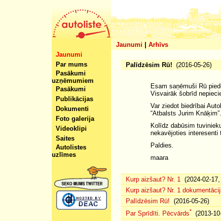
Jaunumi
|
Arhīvs
Jaunumi
Par mums
Palīdzēsim Rū!
(2016-05-26)
Pasākumi
uzņēmumiem
Esam saņēmuši Rū pieder
Pasākumi
Visvairāk šobrīd nepiec
Publikācijas
Var ziedot biedrībai A
Dokumenti
“Atbalsts Jurim Knāķim”
Foto galerija
Kolīdz dabūsim tuvinieku
Videoklipi
nekavējoties interesenti
Saites
Paldies.
Autolistes
uzlīmes
maara
Kurp aizšaut? Nr. 1
(2024-02-17, 
Kurp aizšaut? Nr. 1 dokumentācij
Palīdzēsim Rū!
(2016-05-26)
*
Par Sprīdīti. Pēcvārds
(2013-10-