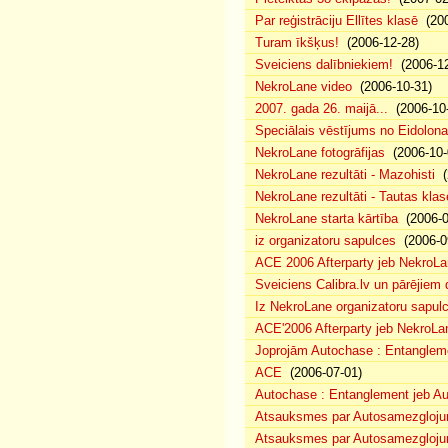
Par reģistrāciju Ellītes klasē
(200
Turam īkšķus!
(2006-12-28)
Sveiciens dalībniekiem!
(2006-12
NekroLane video
(2006-10-31)
2007. gada 26. maijā...
(2006-10-
Speciālais vēstījums no Eidolona
NekroLane fotogrāfijas
(2006-10-
NekroLane rezultāti - Mazohisti
(
NekroLane rezultāti - Tautas klas
NekroLane starta kārtība
(2006-0
iz organizatoru sapulces
(2006-0
ACE 2006 Afterparty jeb NekroL
Sveiciens Calibra.lv un pārējiem 
Iz NekroLane organizatoru sapulc
ACE'2006 Afterparty jeb NekroLa
Joprojām Autochase : Entanglem
ACE
(2006-07-01)
Autochase : Entanglement jeb A
Atsauksmes par Autosamezglojum
Atsauksmes par Autosamezgloju