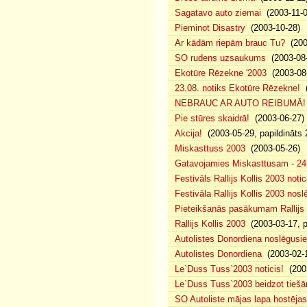
Sagatavo auto ziemai
(2003-11-0
Pieminot Disastry
(2003-10-28)
Ar kādām riepām brauc Tu?
(200
SO rudens uzsaukums
(2003-08-
Ekotūre Rēzekne '2003
(2003-08-
23.08. notiks Ekotūre Rēzekne!
(
NEBRAUC AR AUTO REIBUMĀ!
Pie stūres skaidrā!
(2003-06-27)
Akcija!
(2003-05-29, papildināts 
Miskasttuss 2003
(2003-05-26)
Gatavojamies Miskasttusam - 24
Festivāls Rallijs Kollis 2003 notic
Festivāla Rallijs Kollis 2003 nos
Pieteikšanās pasākumam Rallijs 
Rallijs Kollis 2003
(2003-03-17, p
Autolistes Donordiena noslēgusi
Autolistes Donordiena
(2003-02-
Le`Duss Tuss`2003 noticis!
(2003
Le`Duss Tuss`2003 beidzot tiešām
SO Autoliste mājas lapa hostēj