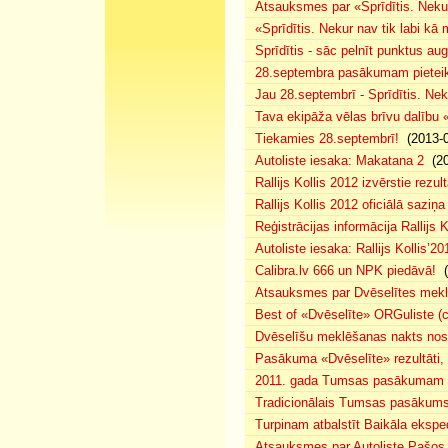
Atsauksmes par «Sprīdītis. Nekur
«Sprīdītis. Nekur nav tik labi k
Sprīdītis - sāc pelnīt punktus au
28.septembra pasākumam pieteiku
Jau 28.septembrī - Sprīdītis. Nek
Tava ekipāža vēlas brīvu dalību
Tiekamies 28.septembrī!
(2013-0
Autoliste iesaka: Makatana 2
(20
Rallijs Kollis 2012 izvērstie rezult
Rallijs Kollis 2012 oficiālā saziņa
Reģistrācijas informācija Rallijs K
Autoliste iesaka: Rallijs Kollis’20
Calibra.lv 666 un NPK piedāvā!
(
Atsauksmes par Dvēselītes mek
Best of «Dvēselīte» ORGuliste (
Dvēselīšu meklēšanas nakts no
Pasākuma «Dvēselīte» rezultāti,
2011. gada Tumsas pasākumam pi
Tradicionālais Tumsas pasākums 
Turpinam atbalstīt Baikāla eksped
Atsauksmes par Autoliste.Pašos