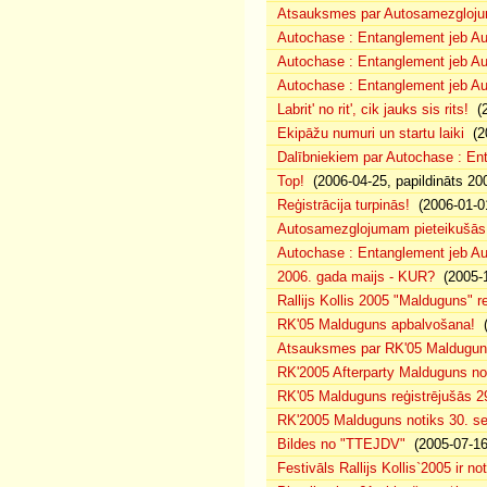
Atsauksmes par Autosamezgloju
Autochase : Entanglement jeb Au
Autochase : Entanglement jeb A
Autochase : Entanglement jeb Au
Labrit' no rit', cik jauks sis rits!
(2
Ekipāžu numuri un startu laiki
(20
Dalībniekiem par Autochase : E
Top!
(2006-04-25, papildināts 20
Reģistrācija turpinās!
(2006-01-0
Autosamezglojumam pieteikušās
Autochase : Entanglement jeb A
2006. gada maijs - KUR?
(2005-1
Rallijs Kollis 2005 "Malduguns" re
RK'05 Malduguns apbalvošana!
(
Atsauksmes par RK'05 Maldugu
RK'2005 Afterparty Malduguns n
RK'05 Malduguns reģistrējušās 2
RK'2005 Malduguns notiks 30. se
Bildes no "TTEJDV"
(2005-07-16
Festivāls Rallijs Kollis`2005 ir not