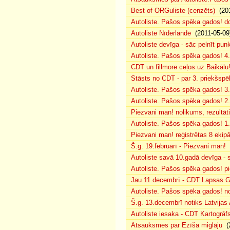
Best of ORGuliste (cenzēts)
(201
Autoliste. Pašos spēka gados! d
Autoliste Nīderlandē
(2011-05-09
Autoliste devīga - sāc pelnīt punk
Autoliste. Pašos spēka gados! 4. 
CDT un fillmore ceļos uz Baikālu
Stāsts no CDT - par 3. priekšspēl
Autoliste. Pašos spēka gados! 3.
Autoliste. Pašos spēka gados! 2. 
Piezvani man! nolikums, rezultāt
Autoliste. Pašos spēka gados! 1.
Piezvani man! reģistrētas 8 ekip
Š.g. 19.februārī - Piezvani man!
(
Autoliste savā 10.gadā devīga - s
Autoliste. Pašos spēka gados! pie
Jau 11.decembrī - CDT Lapsas Go
Autoliste. Pašos spēka gados! no
Š.g. 13.decembrī notiks Latvijas
Autoliste iesaka - CDT Kartogrāf
Atsauksmes par Ezīša miglāju
(2