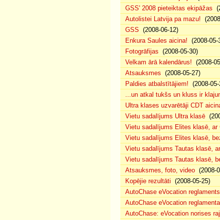
GSS' 2008 pieteiktas ekipāžas
(2
Autolistei Latvija pa mazu!
(2008
GSS
(2008-06-12)
Enkura Saules aicina!
(2008-05-
Fotogrāfijas
(2008-05-30)
Velkam ārā kalendārus!
(2008-05
Atsauksmes
(2008-05-27)
Paldies atbalstītājiem!
(2008-05-
...un atkal tukšs un kluss ir klaj
Ultra klases uzvarētāji CDT aicin
Vietu sadalījums Ultra klasē
(200
Vietu sadalījums Elites klasē, a
Vietu sadalījums Elites klasē, 
Vietu sadalījums Tautas klasē, 
Vietu sadalījums Tautas klasē, 
Atsauksmes, foto, video
(2008-0
Kopējie rezultāti
(2008-05-25)
AutoChase eVocation reglaments
AutoChase eVocation reglamenta 
AutoChase: eVocation norises ra