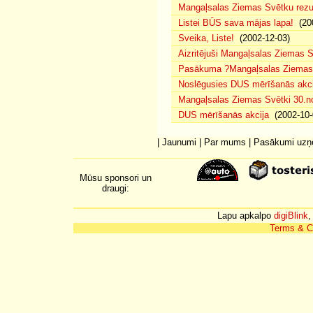
Mangaļsalas Ziemas Svētku rezul
Listei BŪS sava mājas lapa!
(200
Sveika, Liste!
(2002-12-03)
Aizritējuši Mangaļsalas Ziemas S
Pasākuma ?Mangaļsalas Ziemas S
Noslēgusies DUS mērīšanās akci
Mangaļsalas Ziemas Svētki 30.n
DUS mērīšanās akcija
(2002-10-
|
Jaunumi
|
Par mums
|
Pasākumi uz
Mūsu sponsori un
draugi:
Lapu apkalpo
digiBlink
,
Terms & C