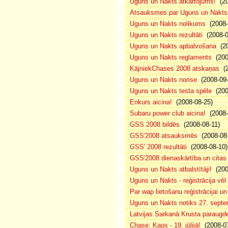
Uguns un Nakts atkārtojums!
(20
Atsauksmes par Uguns un Nakts
Uguns un Nakts nolikums
(2008-0
Uguns un Nakts rezultāti
(2008-0
Uguns un Nakts apbalvošana
(20
Uguns un Nakts reglaments
(200
KājniekChases 2008 atskaņas
(2
Uguns un Nakts norise
(2008-09-
Uguns un Nakts testa spēle
(200
Enkurs aicina!
(2008-08-25)
Subaru power club aicina!
(2008-
GSS 2008 bildēs
(2008-08-11)
GSS'2008 atsauksmēs
(2008-08-
GSS' 2008 rezultāti
(2008-08-10)
GSS'2008 dienaskārtība un citas
Uguns un Nakts atbalstītāji!
(200
Uguns un Nakts - reģistrācija vē
Par wap lietošanu reģistrācijai u
Uguns un Nakts notiks 27. septe
Latvijas Sarkanā Krusta paraug
Chase: Kaos - 19. jūlijā!
(2008-07