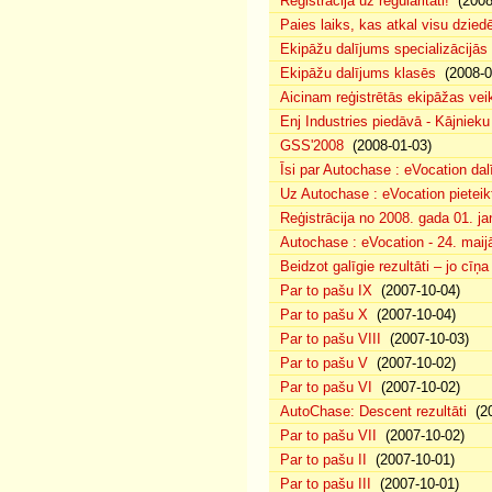
Reģistrācija uz regularitāti!
(2008
Paies laiks, kas atkal visu dzie
Ekipāžu dalījums specializācijās
Ekipāžu dalījums klasēs
(2008-0
Aicinam reģistrētās ekipāžas vei
Enj Industries piedāvā - Kājniek
GSS'2008
(2008-01-03)
Īsi par Autochase : eVocation da
Uz Autochase : eVocation pieteik
Reģistrācija no 2008. gada 01. ja
Autochase : eVocation - 24. maij
Beidzot galīgie rezultāti – jo cīņ
Par to pašu IX
(2007-10-04)
Par to pašu X
(2007-10-04)
Par to pašu VIII
(2007-10-03)
Par to pašu V
(2007-10-02)
Par to pašu VI
(2007-10-02)
AutoChase: Descent rezultāti
(20
Par to pašu VII
(2007-10-02)
Par to pašu II
(2007-10-01)
Par to pašu III
(2007-10-01)