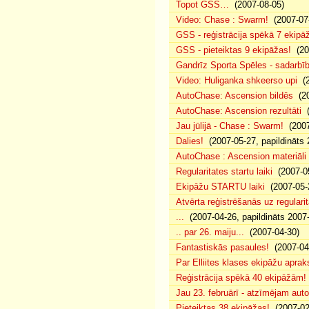
Topot GSS…
(2007-08-05)
Video: Chase : Swarm!
(2007-07
GSS - reģistrācija spēkā 7 ekipā
GSS - pieteiktas 9 ekipāžas!
(20
Gandrīz Sporta Spēles - sadarbīb
Video: Huliganka shkeerso upi
(2
AutoChase: Ascension bildēs
(20
AutoChase: Ascension rezultāti
(
Jau jūlijā - Chase : Swarm!
(2007
Dalies!
(2007-05-27, papildināts 
AutoChase : Ascension materiāli
Regularitates startu laiki
(2007-05
Ekipāžu STARTU laiki
(2007-05-
Atvērta reģistrēšanās uz regularit
...
(2007-04-26, papildināts 2007
.. par 26. maiju...
(2007-04-30)
Fantastiskās pasaules!
(2007-04
Par Elliites klases ekipāžu aprak
Reģistrācija spēkā 40 ekipāžām!
Jau 23. februārī - atzīmējam aut
Pieteiktas 38 ekipāžas!
(2007-02