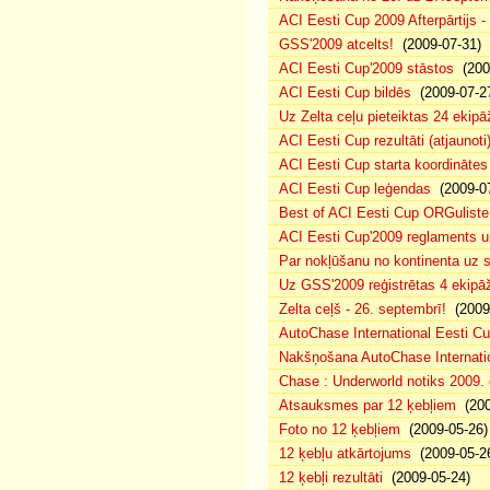
ACI Eesti Cup 2009 Afterpārtijs -
GSS'2009 atcelts!
(2009-07-31)
ACI Eesti Cup'2009 stāstos
(200
ACI Eesti Cup bildēs
(2009-07-2
Uz Zelta ceļu pieteiktas 24 ekipā
ACI Eesti Cup rezultāti (atjaunoti
ACI Eesti Cup starta koordinātes
ACI Eesti Cup leģendas
(2009-07
Best of ACI Eesti Cup ORGuliste
ACI Eesti Cup'2009 reglaments u
Par nokļūšanu no kontinenta uz s
Uz GSS'2009 reģistrētas 4 ekipāž
Zelta ceļš - 26. septembrī!
(2009-
AutoChase International Eesti Cu
Nakšņošana AutoChase Internatio
Chase : Underworld notiks 2009. g
Atsauksmes par 12 ķebļiem
(200
Foto no 12 ķebļiem
(2009-05-26)
12 ķebļu atkārtojums
(2009-05-2
12 ķebļi rezultāti
(2009-05-24)