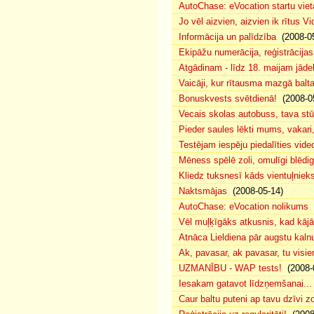
AutoChase: eVocation startu viet
Jo vēl aizvien, aizvien ik rītus 
Informācija un palīdzība
(2008-05
Ekipāžu numerācija, reģistrācijas 
Atgādinam - līdz 18. maijam jādek
Vaicāji, kur rītausma mazgā bal
Bonuskvests svētdienā!
(2008-0
Vecais skolas autobuss, tava s
Pieder saules lēkti mums, vakar
Testējam iespēju piedalīties vide
Mēness spēlē zoli, omulīgi blēd
Kliedz tuksnesī kāds vientuļniek
Naktsmājas
(2008-05-14)
AutoChase: eVocation nolikums
(
Vēl muļķīgāks atkusnis, kad kā
Atnāca Lieldiena pār augstu kalnu
Ak, pavasar, ak pavasar, tu visie
UZMANĪBU - WAP tests!
(2008-
Iesakam gatavot līdzņemšanai...
Caur baltu puteni ap tavu dzīvi 