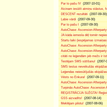
Par to pašu IV
(2007-10-01)
Aicinam iesūtīt atmiņu stāstus, fo
DESCENT rezultāti
(2007-09-30)
Labie vārdi
(2007-09-30)
Par to pašu I
(2007-09-30)
AutoChase: Ascension Afterparty
JA kāda iemesla dēļ tomēr nepied
Startu laiki (iespējamas izmaiņas
AutoChase: Ascension Afterparty
AutoChase: Ascension Afterparty
citāti no leģendām jeb mežs ir īst
Testējam SMS sūtīšanu!
(2007-0
SMS testus neveikušās ekipāža
Leģendas neiesūtījušās ekipāžas
Vēsts no Enkura!
(2007-09-11)
AutoChase: Ascension Afterparty 
Turpinās AutoChase: Ascension Af
REĢISTRĀCIJA SLĒGTA! Reģistr
GSS aizvadīts!
(2007-08-14)
Meklējam pilotu!
(2007-08-06)