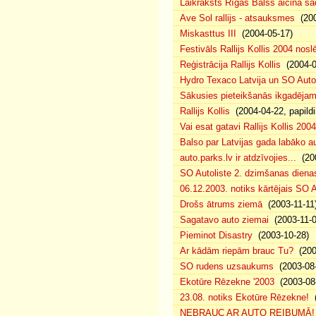
Laikraksts Rīgas Balss aicina sa
Ave Sol rallijs - atsauksmes
(200
Miskasttus III
(2004-05-17)
Festivāls Rallijs Kollis 2004 nosl
Reģistrācija Rallijs Kollis
(2004-04
Hydro Texaco Latvija un SO Autoli
Sākusies pieteikšanās ikgadējam 
Rallijs Kollis
(2004-04-22, papildi
Vai esat gatavi Rallijs Kollis 200
Balso par Latvijas gada labāko au
auto.parks.lv ir atdzīvojies...
(200
SO Autoliste 2. dzimšanas dien
06.12.2003. notiks kārtējais SO 
Drošs ātrums ziemā
(2003-11-11
Sagatavo auto ziemai
(2003-11-0
Pieminot Disastry
(2003-10-28)
Ar kādām riepām brauc Tu?
(200
SO rudens uzsaukums
(2003-08-
Ekotūre Rēzekne '2003
(2003-08-
23.08. notiks Ekotūre Rēzekne!
(
NEBRAUC AR AUTO REIBUMĀ!