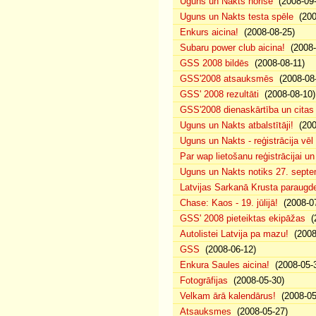
Uguns un Nakts norise
(2008-09-
Uguns un Nakts testa spēle
(200
Enkurs aicina!
(2008-08-25)
Subaru power club aicina!
(2008-
GSS 2008 bildēs
(2008-08-11)
GSS'2008 atsauksmēs
(2008-08-
GSS' 2008 rezultāti
(2008-08-10)
GSS'2008 dienaskārtība un citas
Uguns un Nakts atbalstītāji!
(200
Uguns un Nakts - reģistrācija vē
Par wap lietošanu reģistrācijai u
Uguns un Nakts notiks 27. septe
Latvijas Sarkanā Krusta paraug
Chase: Kaos - 19. jūlijā!
(2008-07
GSS' 2008 pieteiktas ekipāžas
(2
Autolistei Latvija pa mazu!
(2008
GSS
(2008-06-12)
Enkura Saules aicina!
(2008-05-
Fotogrāfijas
(2008-05-30)
Velkam ārā kalendārus!
(2008-05
Atsauksmes
(2008-05-27)