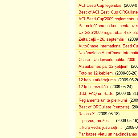
ACI Eesti Cup leģendas
(2009-07
Best of ACI Eesti Cup ORGuliste
ACI Eesti Cup'2009 reglaments u
Par nokļūšanu no kontinenta uz s
Uz GSS'2009 reģistrētas 4 ekipāž
Zelta ceļš - 26. septembrī!
(2009-
AutoChase International Eesti Cu
Nakšņošana AutoChase Internatio
Chase : Underworld notiks 2009. g
Atsauksmes par 12 ķebļiem
(200
Foto no 12 ķebļiem
(2009-05-26)
12 ķebļu atkārtojums
(2009-05-2
12 ķebļi rezultāti
(2009-05-24)
BUJ, FAQ un ЧаВо
(2009-05-21)
Reglaments un tā pielikumi
(2009
Best of ORGuliste (cenzēts)
(200
Rajons X
(2009-05-18)
.. purvos, mežos ...
(2009-05-16
.. kurp vedīs jūsu ceļi ...
(2009-0
Par bāzes vietu un nakšņošanas 