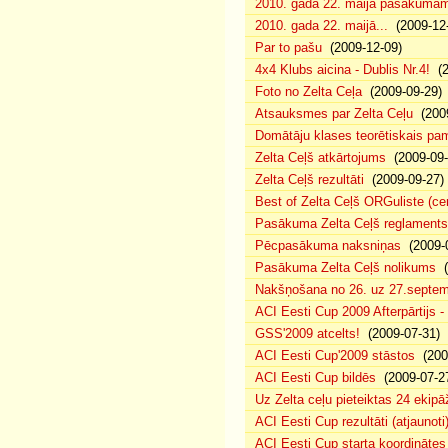
2010. gada 22. maija pasākumam p
2010. gada 22. maijā...
(2009-12-
Par to pašu
(2009-12-09)
4x4 Klubs aicina - Dublis Nr.4!
(2
Foto no Zelta Ceļa
(2009-09-29)
Atsauksmes par Zelta Ceļu
(2009
Domātāju klases teorētiskais p
Zelta Ceļš atkārtojums
(2009-09-
Zelta Ceļš rezultāti
(2009-09-27)
Best of Zelta Ceļš ORGuliste (ce
Pasākuma Zelta Ceļš reglaments
Pēcpasākuma naksniņas
(2009-0
Pasākuma Zelta Ceļš nolikums
(
Nakšņošana no 26. uz 27.septem
ACI Eesti Cup 2009 Afterpārtijs -
GSS'2009 atcelts!
(2009-07-31)
ACI Eesti Cup'2009 stāstos
(200
ACI Eesti Cup bildēs
(2009-07-2
Uz Zelta ceļu pieteiktas 24 ekipā
ACI Eesti Cup rezultāti (atjaunoti
ACI Eesti Cup starta koordinātes