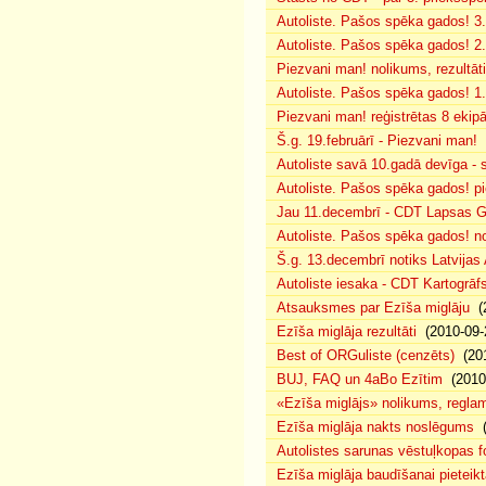
Autoliste. Pašos spēka gados! 3.
Autoliste. Pašos spēka gados! 2. 
Piezvani man! nolikums, rezultāt
Autoliste. Pašos spēka gados! 1.
Piezvani man! reģistrētas 8 ekip
Š.g. 19.februārī - Piezvani man!
(
Autoliste savā 10.gadā devīga - s
Autoliste. Pašos spēka gados! pie
Jau 11.decembrī - CDT Lapsas Go
Autoliste. Pašos spēka gados! no
Š.g. 13.decembrī notiks Latvijas
Autoliste iesaka - CDT Kartogrāf
Atsauksmes par Ezīša miglāju
(2
Ezīša miglāja rezultāti
(2010-09-
Best of ORGuliste (cenzēts)
(201
BUJ, FAQ un 4aBo Ezītim
(2010-
«Ezīša miglājs» nolikums, regla
Ezīša miglāja nakts noslēgums
(
Autolistes sarunas vēstuļkopas f
Ezīša miglāja baudīšanai pieteikt