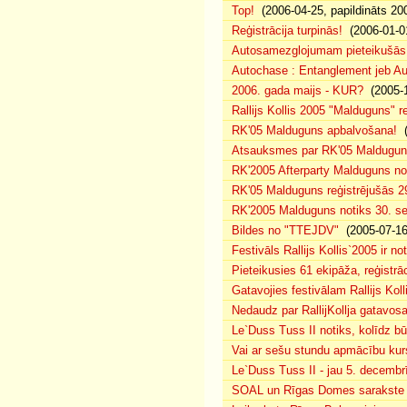
Top!
(2006-04-25, papildināts 20
Reģistrācija turpinās!
(2006-01-0
Autosamezglojumam pieteikušās
Autochase : Entanglement jeb A
2006. gada maijs - KUR?
(2005-1
Rallijs Kollis 2005 "Malduguns" re
RK'05 Malduguns apbalvošana!
(
Atsauksmes par RK'05 Maldugu
RK'2005 Afterparty Malduguns n
RK'05 Malduguns reģistrējušās 2
RK'2005 Malduguns notiks 30. se
Bildes no "TTEJDV"
(2005-07-16
Festivāls Rallijs Kollis`2005 ir not
Pieteikusies 61 ekipāža, reģistrāc
Gatavojies festivālam Rallijs Koll
Nedaudz par RallijKollja gatavos
Le`Duss Tuss II notiks, kolīdz b
Vai ar sešu stundu apmācību kur
Le`Duss Tuss II - jau 5. decembr
SOAL un Rīgas Domes sarakste pa