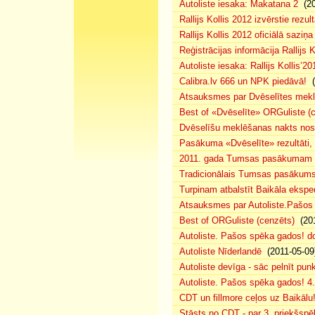
Autoliste iesaka: Makatana 2
(20
Rallijs Kollis 2012 izvērstie rezult
Rallijs Kollis 2012 oficiālā saziņa
Reģistrācijas informācija Rallijs K
Autoliste iesaka: Rallijs Kollis’20
Calibra.lv 666 un NPK piedāvā!
(
Atsauksmes par Dvēselītes mek
Best of «Dvēselīte» ORGuliste (
Dvēselīšu meklēšanas nakts no
Pasākuma «Dvēselīte» rezultāti,
2011. gada Tumsas pasākumam pi
Tradicionālais Tumsas pasākums 
Turpinam atbalstīt Baikāla eksped
Atsauksmes par Autoliste.Pašos
Best of ORGuliste (cenzēts)
(201
Autoliste. Pašos spēka gados! d
Autoliste Nīderlandē
(2011-05-09
Autoliste devīga - sāc pelnīt punk
Autoliste. Pašos spēka gados! 4. 
CDT un fillmore ceļos uz Baikālu
Stāsts no CDT - par 3. priekšspēl