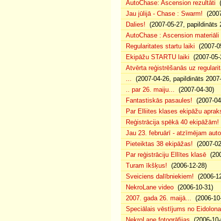
AutoChase: Ascension rezultāti
(
Jau jūlijā - Chase : Swarm!
(2007
Dalies!
(2007-05-27, papildināts 
AutoChase : Ascension materiāli
Regularitates startu laiki
(2007-05
Ekipāžu STARTU laiki
(2007-05-
Atvērta reģistrēšanās uz regularit
...
(2007-04-26, papildināts 2007
.. par 26. maiju...
(2007-04-30)
Fantastiskās pasaules!
(2007-04
Par Elliites klases ekipāžu aprak
Reģistrācija spēkā 40 ekipāžām!
Jau 23. februārī - atzīmējam aut
Pieteiktas 38 ekipāžas!
(2007-02
Par reģistrāciju Ellītes klasē
(200
Turam īkšķus!
(2006-12-28)
Sveiciens dalībniekiem!
(2006-12
NekroLane video
(2006-10-31)
2007. gada 26. maijā...
(2006-10-
Speciālais vēstījums no Eidolona
NekroLane fotogrāfijas
(2006-10-