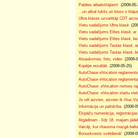
Paldies atbalstītājiem!
(2008-05-
...un atkal tukšs un kluss ir klaj
Ultra klases uzvarētāji CDT aicin
Vietu sadalījums Ultra klasē
(200
Vietu sadalījums Elites klasē, a
Vietu sadalījums Elites klasē, 
Vietu sadalījums Tautas klasē, 
Vietu sadalījums Tautas klasē, 
Atsauksmes, foto, video
(2008-0
Kopējie rezultāti
(2008-05-25)
AutoChase eVocation reglaments
AutoChase eVocation reglamenta 
AutoChase: eVocation norises ra
AutoChase: eVocation startu viet
Jo vēl aizvien, aizvien ik rītus 
Informācija un palīdzība
(2008-05
Ekipāžu numerācija, reģistrācijas 
Atgādinam - līdz 18. maijam jādek
Vaicāji, kur rītausma mazgā bal
Bonuskvests svētdienā!
(2008-0