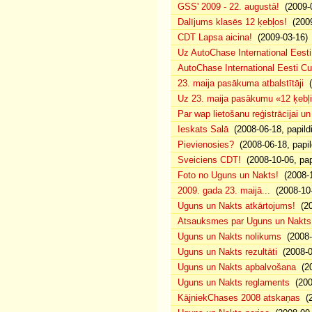
GSS' 2009 - 22. augustā!
(2009-0
Dalījums klasēs 12 ķebļos!
(2009
CDT Lapsa aicina!
(2009-03-16)
Uz AutoChase International Eesti
AutoChase International Eesti Cup'
23. maija pasākuma atbalstītāji
(
Uz 23. maija pasākumu «12 ķebļi»
Par wap lietošanu reģistrācijai u
Ieskats Salā
(2008-06-18, papild
Pievienosies?
(2008-06-18, papil
Sveiciens CDT!
(2008-10-06, pap
Foto no Uguns un Nakts!
(2008-1
2009. gada 23. maijā...
(2008-10-
Uguns un Nakts atkārtojums!
(20
Atsauksmes par Uguns un Nakts
Uguns un Nakts nolikums
(2008-0
Uguns un Nakts rezultāti
(2008-0
Uguns un Nakts apbalvošana
(20
Uguns un Nakts reglaments
(200
KājniekChases 2008 atskaņas
(2