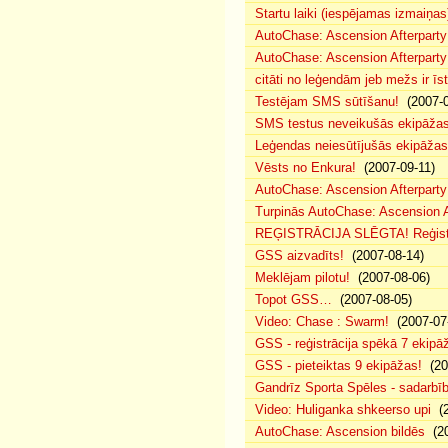
Startu laiki (iespējamas izmaiņas
AutoChase: Ascension Afterparty
AutoChase: Ascension Afterparty
citāti no leģendām jeb mežs ir īst
Testējam SMS sūtīšanu!
(2007-0
SMS testus neveikušās ekipāža
Leģendas neiesūtījušās ekipāžas
Vēsts no Enkura!
(2007-09-11)
AutoChase: Ascension Afterparty 
Turpinās AutoChase: Ascension Af
REĢISTRĀCIJA SLĒGTA! Reģistr
GSS aizvadīts!
(2007-08-14)
Meklējam pilotu!
(2007-08-06)
Topot GSS…
(2007-08-05)
Video: Chase : Swarm!
(2007-07
GSS - reģistrācija spēkā 7 ekipā
GSS - pieteiktas 9 ekipāžas!
(20
Gandrīz Sporta Spēles - sadarbīb
Video: Huliganka shkeerso upi
(2
AutoChase: Ascension bildēs
(20