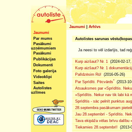
Jaunumi
|
Arhīvs
Jaunumi
Par mums
Autolistes sarunas vēstuļkopas
Pasākumi
uzņēmumiem
Ja neesi to vēl izdarījis, tad re
Pasākumi
Publikācijas
Kurp aizšaut? Nr. 1
(2024-02-17, 
Dokumenti
Kurp aizšaut? Nr. 1 dokumentācij
Foto galerija
Palīdzēsim Rū!
(2016-05-26)
Videoklipi
*
Par Sprīdīti. Pēcvārds
(2013-10-
Saites
Autolistes
Atsauksmes par «Sprīdītis. Nekur
uzlīmes
«Sprīdītis. Nekur nav tik labi k
Sprīdītis - sāc pelnīt punktus au
28.septembra pasākumam pieteiku
Jau 28.septembrī - Sprīdītis. Nek
Tava ekipāža vēlas brīvu dalību
Tiekamies 28.septembrī!
(2013-0