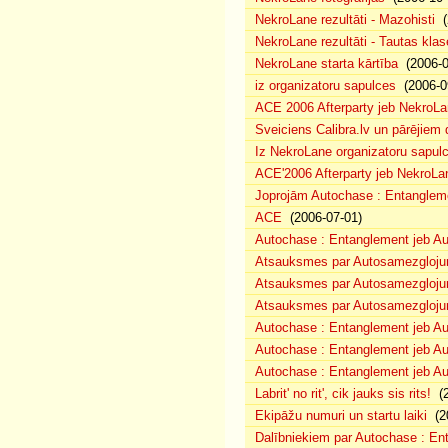
NekroLane rezultāti - Mazohisti
(
NekroLane rezultāti - Tautas klas
NekroLane starta kārtība
(2006-0
iz organizatoru sapulces
(2006-0
ACE 2006 Afterparty jeb NekroL
Sveiciens Calibra.lv un pārējiem 
Iz NekroLane organizatoru sapulc
ACE'2006 Afterparty jeb NekroLa
Joprojām Autochase : Entanglem
ACE
(2006-07-01)
Autochase : Entanglement jeb A
Atsauksmes par Autosamezglojum
Atsauksmes par Autosamezgloju
Atsauksmes par Autosamezgloju
Autochase : Entanglement jeb Au
Autochase : Entanglement jeb A
Autochase : Entanglement jeb Au
Labrit' no rit', cik jauks sis rits!
(2
Ekipāžu numuri un startu laiki
(20
Dalībniekiem par Autochase : E