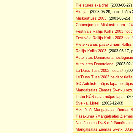
Pie stūres skaidrā!
(2003-06-27)
Akcija!
(2003-05-29, papildināts 
Miskasttuss 2003
(2003-05-26)
Gatavojamies Miskasttusam - 24
Festivāls Rallijs Kollis 2003 notic
Festivāla Rallijs Kollis 2003 nos
Pieteikšanās pasākumam Rallijs 
Rallijs Kollis 2003
(2003-03-17, p
Autolistes Donordiena noslēgusi
Autolistes Donordiena
(2003-02-
Le`Duss Tuss`2003 noticis!
(2003
Le`Duss Tuss`2003 beidzot tiešām
SO Autoliste mājas lapa hostēj
Mangaļsalas Ziemas Svētku rezul
Listei BŪS sava mājas lapa!
(200
Sveika, Liste!
(2002-12-03)
Aizritējuši Mangaļsalas Ziemas S
Pasākuma ?Mangaļsalas Ziemas S
Noslēgusies DUS mērīšanās akci
Mangaļsalas Ziemas Svētki 30.n