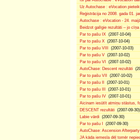
Uz Autochase : eVocation pieteik
Reģistrācija no 2008. gada 01. ja
Autochase : eVocation - 24. maij
Beidzot galīgie rezultāti – jo cīņ
Par to pašu IX
(2007-10-04)
Par to pašu X
(2007-10-04)
Par to pašu VIII
(2007-10-03)
Par to pašu V
(2007-10-02)
Par to pašu VI
(2007-10-02)
AutoChase: Descent rezultāti
(20
Par to pašu VII
(2007-10-02)
Par to pašu II
(2007-10-01)
Par to pašu III
(2007-10-01)
Par to pašu IV
(2007-10-01)
Aicinam iesūtīt atmiņu stāstus, fo
DESCENT rezultāti
(2007-09-30)
Labie vārdi
(2007-09-30)
Par to pašu I
(2007-09-30)
AutoChase: Ascension Afterparty
JA kāda iemesla dēļ tomēr nepied