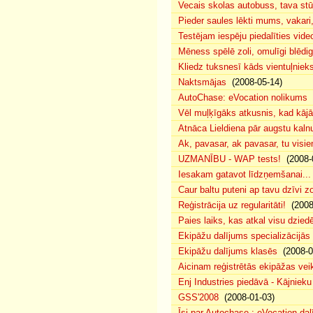
Vecais skolas autobuss, tava s
Pieder saules lēkti mums, vakar
Testējam iespēju piedalīties vide
Mēness spēlē zoli, omulīgi blēd
Kliedz tuksnesī kāds vientuļniek
Naktsmājas
(2008-05-14)
AutoChase: eVocation nolikums
(
Vēl muļķīgāks atkusnis, kad kā
Atnāca Lieldiena pār augstu kalnu
Ak, pavasar, ak pavasar, tu visie
UZMANĪBU - WAP tests!
(2008-
Iesakam gatavot līdzņemšanai...
Caur baltu puteni ap tavu dzīvi 
Reģistrācija uz regularitāti!
(2008
Paies laiks, kas atkal visu dzie
Ekipāžu dalījums specializācijās
Ekipāžu dalījums klasēs
(2008-0
Aicinam reģistrētās ekipāžas vei
Enj Industries piedāvā - Kājniek
GSS'2008
(2008-01-03)
Īsi par Autochase : eVocation da