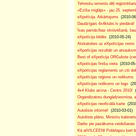
Tehnisku iemeslu dēļ reģistrēša
«Ezīša miglājs» - jau 25. septemb
eXpotīcija. Atkārtojums
(2010-06
Daudzīgais 4x4klubs.lv piedāvā!
Īsas pamācības skrūvēšanā, šau
eXpotīcija bildēs
(2010-05-24)
Atskatoties uz eXpotīcijas norisi
eXpotīcijas rezultāti un atsauks
Best of eXpotīcija ORGuliste (ce
eXpotīcijas finiša vieta
(2010-05-
eXpotīcijas reglaments un citi d
eXpotīcijas reģions un nolikums
(
eXpotīcijas nolikums un logo
(20
4x4 Klubs aicina - Centrs 2010!
(
Organdizatoru dungādziesmiņa, a
eXpotīcijas neoficiālā karte
(2010
Autoliste informē!
(2010-03-01)
Autoliste plāno, Ministru kabinets
Darbs pie pasākuma veidošanas 
Kā atVILCEENI Polārlapsu ķert b