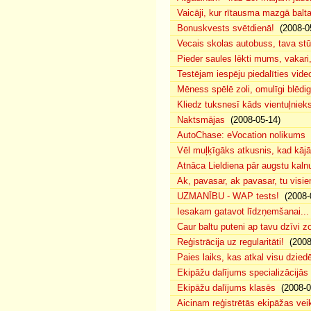
Vaicāji, kur rītausma mazgā bal
Bonuskvests svētdienā!
(2008-0
Vecais skolas autobuss, tava s
Pieder saules lēkti mums, vakar
Testējam iespēju piedalīties vide
Mēness spēlē zoli, omulīgi blēd
Kliedz tuksnesī kāds vientuļniek
Naktsmājas
(2008-05-14)
AutoChase: eVocation nolikums
(
Vēl muļķīgāks atkusnis, kad kā
Atnāca Lieldiena pār augstu kalnu
Ak, pavasar, ak pavasar, tu visie
UZMANĪBU - WAP tests!
(2008-
Iesakam gatavot līdzņemšanai...
Caur baltu puteni ap tavu dzīvi 
Reģistrācija uz regularitāti!
(2008
Paies laiks, kas atkal visu dzie
Ekipāžu dalījums specializācijās
Ekipāžu dalījums klasēs
(2008-0
Aicinam reģistrētās ekipāžas vei