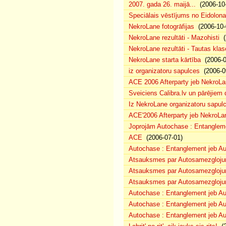
2007. gada 26. maijā...
(2006-10-
Speciālais vēstījums no Eidolona
NekroLane fotogrāfijas
(2006-10-
NekroLane rezultāti - Mazohisti
(
NekroLane rezultāti - Tautas klas
NekroLane starta kārtība
(2006-0
iz organizatoru sapulces
(2006-0
ACE 2006 Afterparty jeb NekroL
Sveiciens Calibra.lv un pārējiem 
Iz NekroLane organizatoru sapulc
ACE'2006 Afterparty jeb NekroLa
Joprojām Autochase : Entanglem
ACE
(2006-07-01)
Autochase : Entanglement jeb A
Atsauksmes par Autosamezglojum
Atsauksmes par Autosamezgloju
Atsauksmes par Autosamezgloju
Autochase : Entanglement jeb Au
Autochase : Entanglement jeb A
Autochase : Entanglement jeb Au