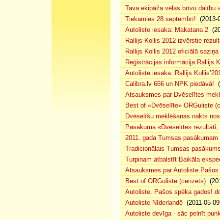
Tava ekipāža vēlas brīvu dalību
Tiekamies 28.septembrī!
(2013-0
Autoliste iesaka: Makatana 2
(20
Rallijs Kollis 2012 izvērstie rezult
Rallijs Kollis 2012 oficiālā saziņa
Reģistrācijas informācija Rallijs K
Autoliste iesaka: Rallijs Kollis’20
Calibra.lv 666 un NPK piedāvā!
(
Atsauksmes par Dvēselītes mek
Best of «Dvēselīte» ORGuliste (
Dvēselīšu meklēšanas nakts no
Pasākuma «Dvēselīte» rezultāti,
2011. gada Tumsas pasākumam pi
Tradicionālais Tumsas pasākums 
Turpinam atbalstīt Baikāla eksped
Atsauksmes par Autoliste.Pašos
Best of ORGuliste (cenzēts)
(201
Autoliste. Pašos spēka gados! d
Autoliste Nīderlandē
(2011-05-09
Autoliste devīga - sāc pelnīt punk