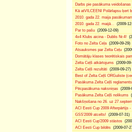
Darbs pie pasākuma veidošanas 
Kā atVILCEENI Polārlapsu ķert b
2010. gada 22. maija pasākumam p
2010. gada 22. maijā...
(2009-12-
Par to pašu
(2009-12-09)
4x4 Klubs aicina - Dublis Nr.4!
(2
Foto no Zelta Ceļa
(2009-09-29)
Atsauksmes par Zelta Ceļu
(2009
Domātāju klases teorētiskais p
Zelta Ceļš atkārtojums
(2009-09-
Zelta Ceļš rezultāti
(2009-09-27)
Best of Zelta Ceļš ORGuliste (ce
Pasākuma Zelta Ceļš reglaments
Pēcpasākuma naksniņas
(2009-0
Pasākuma Zelta Ceļš nolikums
(
Nakšņošana no 26. uz 27.septem
ACI Eesti Cup 2009 Afterpārtijs -
GSS'2009 atcelts!
(2009-07-31)
ACI Eesti Cup'2009 stāstos
(200
ACI Eesti Cup bildēs
(2009-07-2