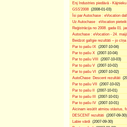
Enj Industries piedāvā - Kājniek
GSS'2008
(2008-01-03)
Īsi par Autochase : eVocation da
Uz Autochase : eVocation pieteik
Reģistrācija no 2008. gada 01. ja
Autochase : eVocation - 24. maij
Beidzot galīgie rezultāti – jo cīņ
Par to pašu IX
(2007-10-04)
Par to pašu X
(2007-10-04)
Par to pašu VIII
(2007-10-03)
Par to pašu V
(2007-10-02)
Par to pašu VI
(2007-10-02)
AutoChase: Descent rezultāti
(20
Par to pašu VII
(2007-10-02)
Par to pašu II
(2007-10-01)
Par to pašu III
(2007-10-01)
Par to pašu IV
(2007-10-01)
Aicinam iesūtīt atmiņu stāstus, fo
DESCENT rezultāti
(2007-09-30)
Labie vārdi
(2007-09-30)