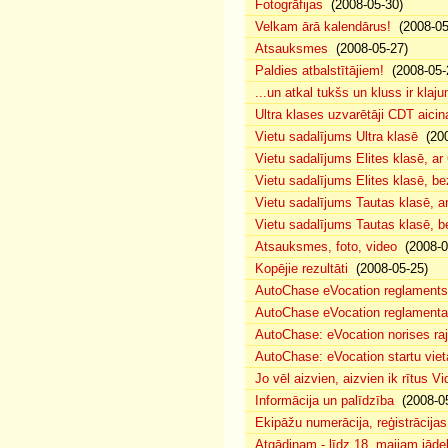
Fotogrāfijas
(2008-05-30)
Velkam ārā kalendārus!
(2008-05
Atsauksmes
(2008-05-27)
Paldies atbalstītājiem!
(2008-05-
...un atkal tukšs un kluss ir klaj
Ultra klases uzvarētāji CDT aicin
Vietu sadalījums Ultra klasē
(200
Vietu sadalījums Elites klasē, a
Vietu sadalījums Elites klasē, 
Vietu sadalījums Tautas klasē, 
Vietu sadalījums Tautas klasē, 
Atsauksmes, foto, video
(2008-0
Kopējie rezultāti
(2008-05-25)
AutoChase eVocation reglaments
AutoChase eVocation reglamenta 
AutoChase: eVocation norises ra
AutoChase: eVocation startu viet
Jo vēl aizvien, aizvien ik rītus 
Informācija un palīdzība
(2008-05
Ekipāžu numerācija, reģistrācijas 
Atgādinam - līdz 18. maijam jādek