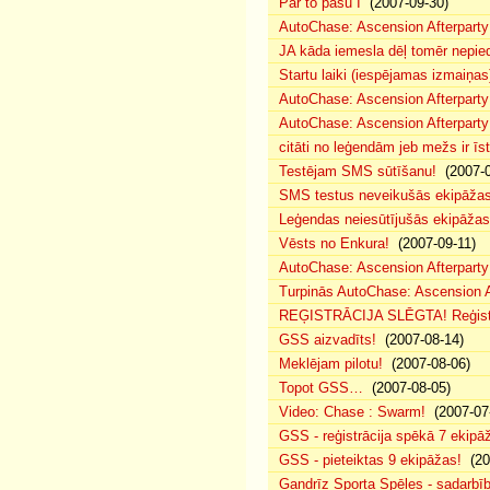
Par to pašu I
(2007-09-30)
AutoChase: Ascension Afterparty
JA kāda iemesla dēļ tomēr nepied
Startu laiki (iespējamas izmaiņas
AutoChase: Ascension Afterparty
AutoChase: Ascension Afterparty
citāti no leģendām jeb mežs ir īst
Testējam SMS sūtīšanu!
(2007-0
SMS testus neveikušās ekipāža
Leģendas neiesūtījušās ekipāžas
Vēsts no Enkura!
(2007-09-11)
AutoChase: Ascension Afterparty 
Turpinās AutoChase: Ascension Af
REĢISTRĀCIJA SLĒGTA! Reģistr
GSS aizvadīts!
(2007-08-14)
Meklējam pilotu!
(2007-08-06)
Topot GSS…
(2007-08-05)
Video: Chase : Swarm!
(2007-07
GSS - reģistrācija spēkā 7 ekipā
GSS - pieteiktas 9 ekipāžas!
(20
Gandrīz Sporta Spēles - sadarbīb