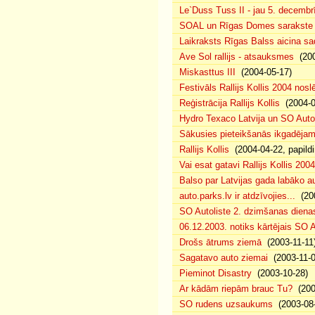
Le`Duss Tuss II - jau 5. decembr
SOAL un Rīgas Domes sarakste pa
Laikraksts Rīgas Balss aicina sa
Ave Sol rallijs - atsauksmes
(200
Miskasttus III
(2004-05-17)
Festivāls Rallijs Kollis 2004 nosl
Reģistrācija Rallijs Kollis
(2004-04
Hydro Texaco Latvija un SO Autoli
Sākusies pieteikšanās ikgadējam 
Rallijs Kollis
(2004-04-22, papildi
Vai esat gatavi Rallijs Kollis 200
Balso par Latvijas gada labāko au
auto.parks.lv ir atdzīvojies...
(200
SO Autoliste 2. dzimšanas dien
06.12.2003. notiks kārtējais SO 
Drošs ātrums ziemā
(2003-11-11
Sagatavo auto ziemai
(2003-11-0
Pieminot Disastry
(2003-10-28)
Ar kādām riepām brauc Tu?
(200
SO rudens uzsaukums
(2003-08-