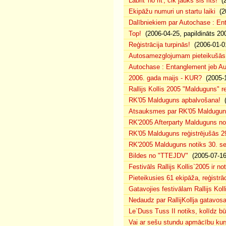
Labrit' no rit', cik jauks sis rits!
(2
Ekipāžu numuri un startu laiki
(20
Dalībniekiem par Autochase : E
Top!
(2006-04-25, papildināts 20
Reģistrācija turpinās!
(2006-01-0
Autosamezglojumam pieteikušās
Autochase : Entanglement jeb A
2006. gada maijs - KUR?
(2005-1
Rallijs Kollis 2005 "Malduguns" re
RK'05 Malduguns apbalvošana!
(
Atsauksmes par RK'05 Maldugu
RK'2005 Afterparty Malduguns n
RK'05 Malduguns reģistrējušās 2
RK'2005 Malduguns notiks 30. se
Bildes no "TTEJDV"
(2005-07-16
Festivāls Rallijs Kollis`2005 ir not
Pieteikusies 61 ekipāža, reģistrāc
Gatavojies festivālam Rallijs Koll
Nedaudz par RallijKollja gatavos
Le`Duss Tuss II notiks, kolīdz b
Vai ar sešu stundu apmācību kur