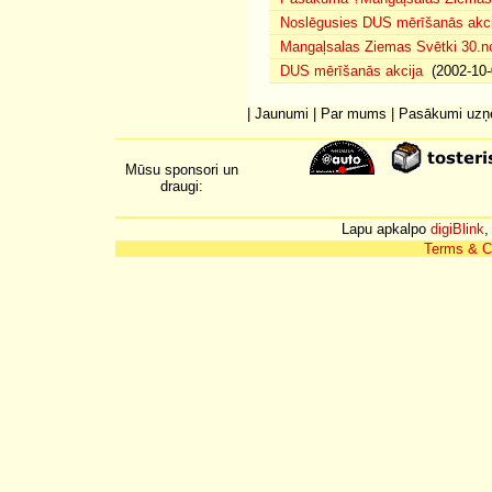
Noslēgusies DUS mērīšanās akci
Mangaļsalas Ziemas Svētki 30.n
DUS mērīšanās akcija
(2002-10-
|
Jaunumi
|
Par mums
|
Pasākumi uz
Mūsu sponsori un
draugi:
Lapu apkalpo
digiBlink
,
Terms & C