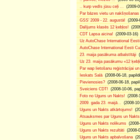
.. kurp vedīs jūsu ceļi ...
(2009-0
Par bāzes vietu un nakšņošanas 
GSS' 2009 - 22. augustā!
(2009-0
Dalījums klasēs 12 ķebļos!
(2009
CDT Lapsa aicina!
(2009-03-16)
Uz AutoChase International Eesti
AutoChase International Eesti Cup'
23. maija pasākuma atbalstītāji
(
Uz 23. maija pasākumu «12 ķebļi»
Par wap lietošanu reģistrācijai u
Ieskats Salā
(2008-06-18, papild
Pievienosies?
(2008-06-18, papil
Sveiciens CDT!
(2008-10-06, pap
Foto no Uguns un Nakts!
(2008-1
2009. gada 23. maijā...
(2008-10-
Uguns un Nakts atkārtojums!
(20
Atsauksmes par Uguns un Nakts
Uguns un Nakts nolikums
(2008-0
Uguns un Nakts rezultāti
(2008-0
Uguns un Nakts apbalvošana
(20