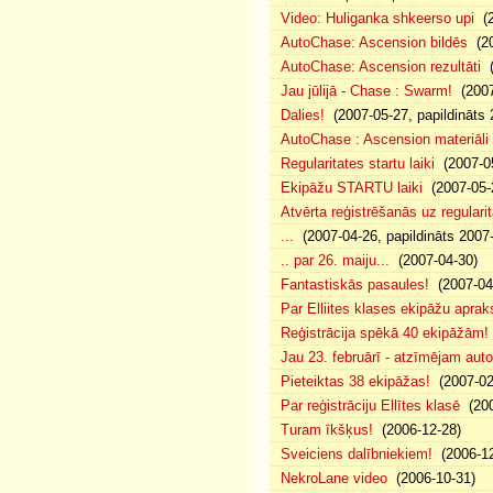
Video: Huliganka shkeerso upi
(2
AutoChase: Ascension bildēs
(20
AutoChase: Ascension rezultāti
(
Jau jūlijā - Chase : Swarm!
(2007
Dalies!
(2007-05-27, papildināts 
AutoChase : Ascension materiāli
Regularitates startu laiki
(2007-05
Ekipāžu STARTU laiki
(2007-05-
Atvērta reģistrēšanās uz regularit
...
(2007-04-26, papildināts 2007
.. par 26. maiju...
(2007-04-30)
Fantastiskās pasaules!
(2007-04
Par Elliites klases ekipāžu aprak
Reģistrācija spēkā 40 ekipāžām!
Jau 23. februārī - atzīmējam aut
Pieteiktas 38 ekipāžas!
(2007-02
Par reģistrāciju Ellītes klasē
(200
Turam īkšķus!
(2006-12-28)
Sveiciens dalībniekiem!
(2006-12
NekroLane video
(2006-10-31)