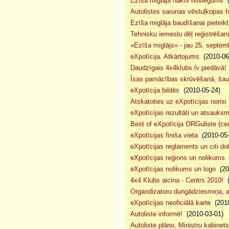
Ezīša miglāja nakts noslēgums
(
Autolistes sarunas vēstuļkopas f
Ezīša miglāja baudīšanai pieteikt
Tehnisku iemeslu dēļ reģistrēša
«Ezīša miglājs» - jau 25. septemb
eXpotīcija. Atkārtojums
(2010-06
Daudzīgais 4x4klubs.lv piedāvā!
Īsas pamācības skrūvēšanā, šau
eXpotīcija bildēs
(2010-05-24)
Atskatoties uz eXpotīcijas norisi
eXpotīcijas rezultāti un atsauks
Best of eXpotīcija ORGuliste (ce
eXpotīcijas finiša vieta
(2010-05-
eXpotīcijas reglaments un citi d
eXpotīcijas reģions un nolikums
(
eXpotīcijas nolikums un logo
(20
4x4 Klubs aicina - Centrs 2010!
(
Organdizatoru dungādziesmiņa, a
eXpotīcijas neoficiālā karte
(2010
Autoliste informē!
(2010-03-01)
Autoliste plāno, Ministru kabinets