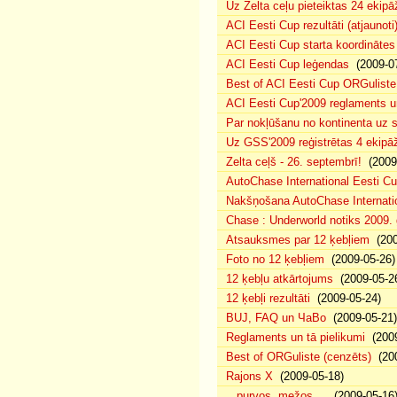
Uz Zelta ceļu pieteiktas 24 ekipā
ACI Eesti Cup rezultāti (atjaunoti
ACI Eesti Cup starta koordinātes
ACI Eesti Cup leģendas
(2009-07
Best of ACI Eesti Cup ORGuliste
ACI Eesti Cup'2009 reglaments u
Par nokļūšanu no kontinenta uz s
Uz GSS'2009 reģistrētas 4 ekipāž
Zelta ceļš - 26. septembrī!
(2009-
AutoChase International Eesti Cu
Nakšņošana AutoChase Internatio
Chase : Underworld notiks 2009. g
Atsauksmes par 12 ķebļiem
(200
Foto no 12 ķebļiem
(2009-05-26)
12 ķebļu atkārtojums
(2009-05-2
12 ķebļi rezultāti
(2009-05-24)
BUJ, FAQ un ЧаВо
(2009-05-21)
Reglaments un tā pielikumi
(2009
Best of ORGuliste (cenzēts)
(200
Rajons X
(2009-05-18)
.. purvos, mežos ...
(2009-05-16