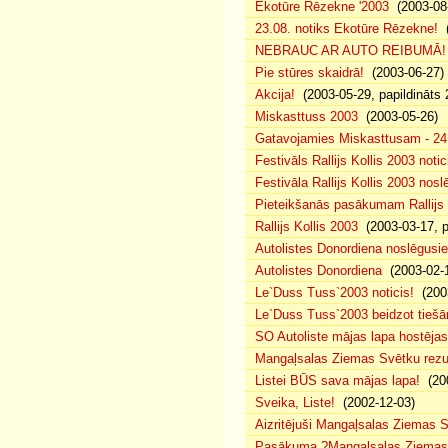
Ekotūre Rēzekne '2003
(2003-08-
23.08. notiks Ekotūre Rēzekne!
(
NEBRAUC AR AUTO REIBUMĀ!
Pie stūres skaidrā!
(2003-06-27)
Akcija!
(2003-05-29, papildināts 
Miskasttuss 2003
(2003-05-26)
Gatavojamies Miskasttusam - 24
Festivāls Rallijs Kollis 2003 notic
Festivāla Rallijs Kollis 2003 nos
Pieteikšanās pasākumam Rallijs 
Rallijs Kollis 2003
(2003-03-17, p
Autolistes Donordiena noslēgusi
Autolistes Donordiena
(2003-02-
Le`Duss Tuss`2003 noticis!
(2003
Le`Duss Tuss`2003 beidzot tiešām
SO Autoliste mājas lapa hostēj
Mangaļsalas Ziemas Svētku rezul
Listei BŪS sava mājas lapa!
(200
Sveika, Liste!
(2002-12-03)
Aizritējuši Mangaļsalas Ziemas S
Pasākuma ?Mangaļsalas Ziemas S