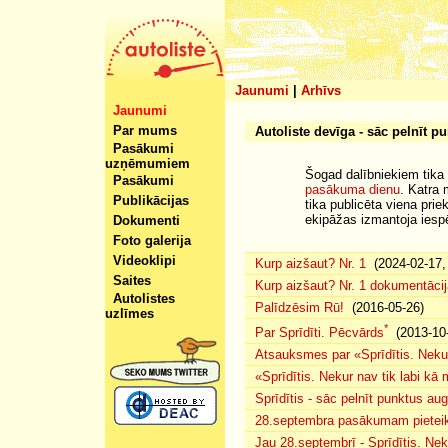
Jaunumi
|
Arhīvs
Jaunumi
Par mums
Autoliste devīga - sāc pelnīt pu
Pasākumi
uzņēmumiem
Šogad dalībniekiem tika 
Pasākumi
pasākuma dienu
. Katra
Publikācijas
tika publicēta viena pri
ekipāžas izmantoja iesp
Dokumenti
Foto galerija
Videoklipi
Kurp aizšaut? Nr. 1
(2024-02-17, 
Saites
Kurp aizšaut? Nr. 1 dokumentācij
Autolistes
Palīdzēsim Rū!
(2016-05-26)
uzlīmes
*
Par Sprīdīti. Pēcvārds
(2013-10-
Atsauksmes par «Sprīdītis. Nekur
«Sprīdītis. Nekur nav tik labi k
Sprīdītis - sāc pelnīt punktus au
28.septembra pasākumam pieteiku
Jau 28.septembrī - Sprīdītis. Nek