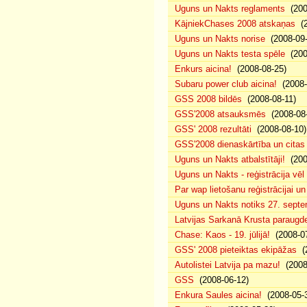
Uguns un Nakts reglaments
(200
KājniekChases 2008 atskaņas
(2
Uguns un Nakts norise
(2008-09-
Uguns un Nakts testa spēle
(200
Enkurs aicina!
(2008-08-25)
Subaru power club aicina!
(2008-
GSS 2008 bildēs
(2008-08-11)
GSS'2008 atsauksmēs
(2008-08-
GSS' 2008 rezultāti
(2008-08-10)
GSS'2008 dienaskārtība un citas
Uguns un Nakts atbalstītāji!
(200
Uguns un Nakts - reģistrācija vē
Par wap lietošanu reģistrācijai u
Uguns un Nakts notiks 27. septe
Latvijas Sarkanā Krusta paraug
Chase: Kaos - 19. jūlijā!
(2008-07
GSS' 2008 pieteiktas ekipāžas
(2
Autolistei Latvija pa mazu!
(2008
GSS
(2008-06-12)
Enkura Saules aicina!
(2008-05-