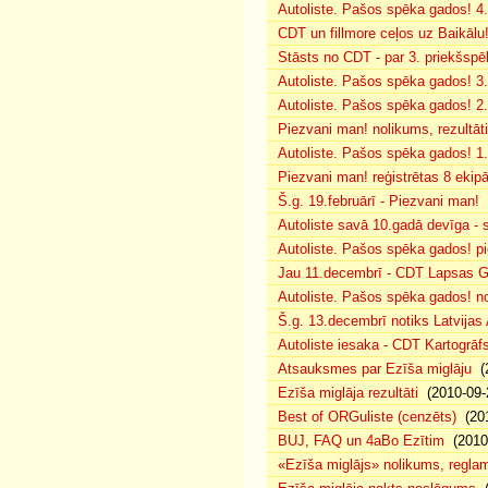
Autoliste. Pašos spēka gados! 4. 
CDT un fillmore ceļos uz Baikālu
Stāsts no CDT - par 3. priekšspēl
Autoliste. Pašos spēka gados! 3.
Autoliste. Pašos spēka gados! 2. 
Piezvani man! nolikums, rezultāt
Autoliste. Pašos spēka gados! 1.
Piezvani man! reģistrētas 8 ekip
Š.g. 19.februārī - Piezvani man!
(
Autoliste savā 10.gadā devīga - s
Autoliste. Pašos spēka gados! pie
Jau 11.decembrī - CDT Lapsas Go
Autoliste. Pašos spēka gados! no
Š.g. 13.decembrī notiks Latvijas
Autoliste iesaka - CDT Kartogrāf
Atsauksmes par Ezīša miglāju
(2
Ezīša miglāja rezultāti
(2010-09-
Best of ORGuliste (cenzēts)
(201
BUJ, FAQ un 4aBo Ezītim
(2010-
«Ezīša miglājs» nolikums, regla