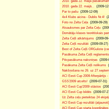
2010. gada 22. maija pasākumam p
2010. gada 22. maijā...
(2009-12-
Par to pašu
(2009-12-09)
4x4 Klubs aicina - Dublis Nr.4!
(2
Foto no Zelta Ceļa
(2009-09-29)
Atsauksmes par Zelta Ceļu
(2009
Domātāju klases teorētiskais p
Zelta Ceļš atkārtojums
(2009-09-
Zelta Ceļš rezultāti
(2009-09-27)
Best of Zelta Ceļš ORGuliste (ce
Pasākuma Zelta Ceļš reglaments
Pēcpasākuma naksniņas
(2009-0
Pasākuma Zelta Ceļš nolikums
(
Nakšņošana no 26. uz 27.septem
ACI Eesti Cup 2009 Afterpārtijs -
GSS'2009 atcelts!
(2009-07-31)
ACI Eesti Cup'2009 stāstos
(200
ACI Eesti Cup bildēs
(2009-07-2
Uz Zelta ceļu pieteiktas 24 ekipā
ACI Eesti Cup rezultāti (atjaunoti
ACI Eesti Cup starta koordinātes