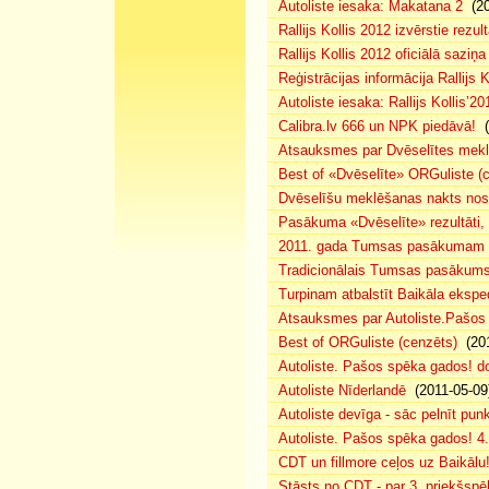
Autoliste iesaka: Makatana 2
(20
Rallijs Kollis 2012 izvērstie rezult
Rallijs Kollis 2012 oficiālā saziņa
Reģistrācijas informācija Rallijs K
Autoliste iesaka: Rallijs Kollis’20
Calibra.lv 666 un NPK piedāvā!
(
Atsauksmes par Dvēselītes mek
Best of «Dvēselīte» ORGuliste (
Dvēselīšu meklēšanas nakts no
Pasākuma «Dvēselīte» rezultāti,
2011. gada Tumsas pasākumam pi
Tradicionālais Tumsas pasākums 
Turpinam atbalstīt Baikāla eksped
Atsauksmes par Autoliste.Pašos
Best of ORGuliste (cenzēts)
(201
Autoliste. Pašos spēka gados! d
Autoliste Nīderlandē
(2011-05-09
Autoliste devīga - sāc pelnīt punk
Autoliste. Pašos spēka gados! 4. 
CDT un fillmore ceļos uz Baikālu
Stāsts no CDT - par 3. priekšspēl