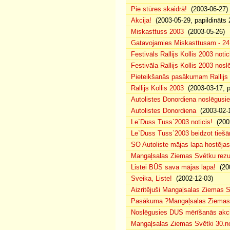
Pie stūres skaidrā!
(2003-06-27)
Akcija!
(2003-05-29, papildināts 
Miskasttuss 2003
(2003-05-26)
Gatavojamies Miskasttusam - 24
Festivāls Rallijs Kollis 2003 notic
Festivāla Rallijs Kollis 2003 nos
Pieteikšanās pasākumam Rallijs 
Rallijs Kollis 2003
(2003-03-17, p
Autolistes Donordiena noslēgusi
Autolistes Donordiena
(2003-02-
Le`Duss Tuss`2003 noticis!
(2003
Le`Duss Tuss`2003 beidzot tiešām
SO Autoliste mājas lapa hostēj
Mangaļsalas Ziemas Svētku rezul
Listei BŪS sava mājas lapa!
(200
Sveika, Liste!
(2002-12-03)
Aizritējuši Mangaļsalas Ziemas S
Pasākuma ?Mangaļsalas Ziemas S
Noslēgusies DUS mērīšanās akci
Mangaļsalas Ziemas Svētki 30.n