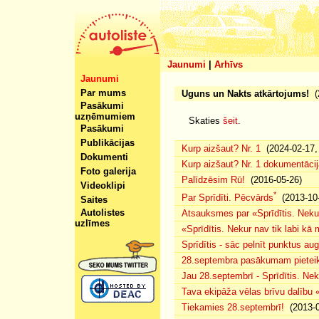
Jaunumi
|
Arhīvs
Jaunumi
Par mums
Uguns un Nakts atkārtojums!
(2
Pasākumi
uzņēmumiem
Skaties
šeit
.
Pasākumi
Publikācijas
Kurp aizšaut? Nr. 1
(2024-02-17, 
Dokumenti
Kurp aizšaut? Nr. 1 dokumentācij
Foto galerija
Palīdzēsim Rū!
(2016-05-26)
Videoklipi
*
Par Sprīdīti. Pēcvārds
(2013-10-
Saites
Autolistes
Atsauksmes par «Sprīdītis. Nekur
uzlīmes
«Sprīdītis. Nekur nav tik labi k
Sprīdītis - sāc pelnīt punktus au
28.septembra pasākumam pieteiku
Jau 28.septembrī - Sprīdītis. Nek
Tava ekipāža vēlas brīvu dalību
Tiekamies 28.septembrī!
(2013-0