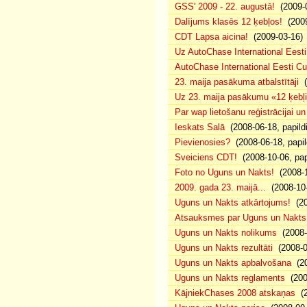
GSS' 2009 - 22. augustā!
(2009-0
Dalījums klasēs 12 ķebļos!
(2009
CDT Lapsa aicina!
(2009-03-16)
Uz AutoChase International Eesti
AutoChase International Eesti Cup'
23. maija pasākuma atbalstītāji
(
Uz 23. maija pasākumu «12 ķebļi»
Par wap lietošanu reģistrācijai u
Ieskats Salā
(2008-06-18, papild
Pievienosies?
(2008-06-18, papil
Sveiciens CDT!
(2008-10-06, pap
Foto no Uguns un Nakts!
(2008-1
2009. gada 23. maijā...
(2008-10-
Uguns un Nakts atkārtojums!
(20
Atsauksmes par Uguns un Nakts
Uguns un Nakts nolikums
(2008-0
Uguns un Nakts rezultāti
(2008-0
Uguns un Nakts apbalvošana
(20
Uguns un Nakts reglaments
(200
KājniekChases 2008 atskaņas
(2