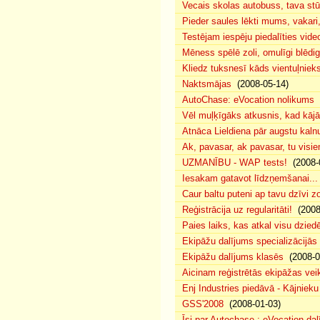
Vecais skolas autobuss, tava s
Pieder saules lēkti mums, vakar
Testējam iespēju piedalīties vide
Mēness spēlē zoli, omulīgi blēd
Kliedz tuksnesī kāds vientuļniek
Naktsmājas
(2008-05-14)
AutoChase: eVocation nolikums
(
Vēl muļķīgāks atkusnis, kad kā
Atnāca Lieldiena pār augstu kalnu
Ak, pavasar, ak pavasar, tu visie
UZMANĪBU - WAP tests!
(2008-
Iesakam gatavot līdzņemšanai...
Caur baltu puteni ap tavu dzīvi 
Reģistrācija uz regularitāti!
(2008
Paies laiks, kas atkal visu dzie
Ekipāžu dalījums specializācijās
Ekipāžu dalījums klasēs
(2008-0
Aicinam reģistrētās ekipāžas vei
Enj Industries piedāvā - Kājniek
GSS'2008
(2008-01-03)
Īsi par Autochase : eVocation da