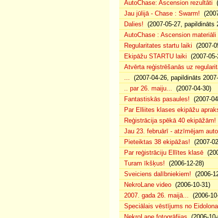
AutoChase: Ascension rezultāti
(
Jau jūlijā - Chase : Swarm!
(2007
Dalies!
(2007-05-27, papildināts 
AutoChase : Ascension materiāli
Regularitates startu laiki
(2007-05
Ekipāžu STARTU laiki
(2007-05-
Atvērta reģistrēšanās uz regularit
...
(2007-04-26, papildināts 2007
.. par 26. maiju...
(2007-04-30)
Fantastiskās pasaules!
(2007-04
Par Elliites klases ekipāžu aprak
Reģistrācija spēkā 40 ekipāžām!
Jau 23. februārī - atzīmējam aut
Pieteiktas 38 ekipāžas!
(2007-02
Par reģistrāciju Ellītes klasē
(200
Turam īkšķus!
(2006-12-28)
Sveiciens dalībniekiem!
(2006-12
NekroLane video
(2006-10-31)
2007. gada 26. maijā...
(2006-10-
Speciālais vēstījums no Eidolona
NekroLane fotogrāfijas
(2006-10-