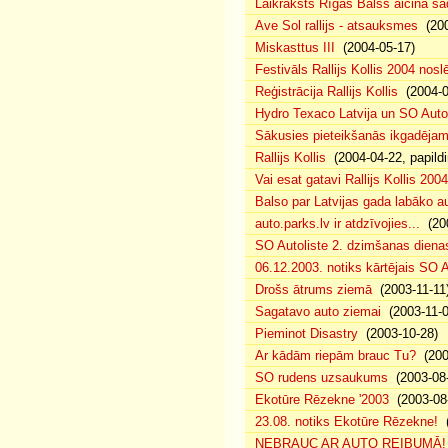
Laikraksts Rīgas Balss aicina sa
Ave Sol rallijs - atsauksmes
(200
Miskasttus III
(2004-05-17)
Festivāls Rallijs Kollis 2004 nosl
Reģistrācija Rallijs Kollis
(2004-04
Hydro Texaco Latvija un SO Autoli
Sākusies pieteikšanās ikgadējam 
Rallijs Kollis
(2004-04-22, papildi
Vai esat gatavi Rallijs Kollis 200
Balso par Latvijas gada labāko au
auto.parks.lv ir atdzīvojies...
(200
SO Autoliste 2. dzimšanas dien
06.12.2003. notiks kārtējais SO 
Drošs ātrums ziemā
(2003-11-11
Sagatavo auto ziemai
(2003-11-0
Pieminot Disastry
(2003-10-28)
Ar kādām riepām brauc Tu?
(200
SO rudens uzsaukums
(2003-08-
Ekotūre Rēzekne '2003
(2003-08-
23.08. notiks Ekotūre Rēzekne!
(
NEBRAUC AR AUTO REIBUMĀ!