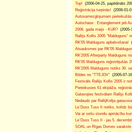
Top!
(2006-04-25, papildināts 20
Reģistrācija turpinās!
(2006-01-0
Autosamezglojumam pieteikušās
Autochase : Entanglement jeb A
2006. gada maijs - KUR?
(2005-1
Rallijs Kollis 2005 "Malduguns" re
RK'05 Malduguns apbalvošana!
(
Atsauksmes par RK'05 Maldugu
RK'2005 Afterparty Malduguns n
RK'05 Malduguns reģistrējušās 2
RK'2005 Malduguns notiks 30. se
Bildes no "TTEJDV"
(2005-07-16
Festivāls Rallijs Kollis`2005 ir not
Pieteikusies 61 ekipāža, reģistrāc
Gatavojies festivālam Rallijs Koll
Nedaudz par RallijKollja gatavos
Le`Duss Tuss II notiks, kolīdz b
Vai ar sešu stundu apmācību kur
Le`Duss Tuss II - jau 5. decembr
SOAL un Rīgas Domes sarakste pa