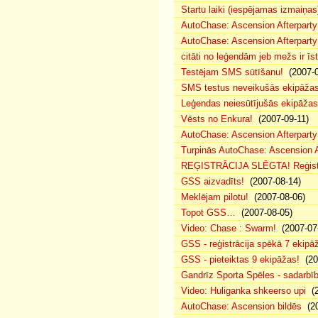
Startu laiki (iespējamas izmaiņas
AutoChase: Ascension Afterparty
AutoChase: Ascension Afterparty
citāti no leģendām jeb mežs ir īst
Testējam SMS sūtīšanu!
(2007-0
SMS testus neveikušās ekipāža
Leģendas neiesūtījušās ekipāžas
Vēsts no Enkura!
(2007-09-11)
AutoChase: Ascension Afterparty 
Turpinās AutoChase: Ascension Af
REĢISTRĀCIJA SLĒGTA! Reģistr
GSS aizvadīts!
(2007-08-14)
Meklējam pilotu!
(2007-08-06)
Topot GSS…
(2007-08-05)
Video: Chase : Swarm!
(2007-07
GSS - reģistrācija spēkā 7 ekipā
GSS - pieteiktas 9 ekipāžas!
(20
Gandrīz Sporta Spēles - sadarbīb
Video: Huliganka shkeerso upi
(2
AutoChase: Ascension bildēs
(20