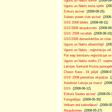
Uguns un Nakts norise
(2008-09-
Uguns un Nakts testa spēle
(200
Enkurs aicina!
(2008-08-25)
Subaru power club aicina!
(2008-
GSS 2008 bildēs
(2008-08-11)
GSS'2008 atsauksmēs
(2008-08-
GSS' 2008 rezultāti
(2008-08-10)
GSS'2008 dienaskārtība un citas
Uguns un Nakts atbalstītāji!
(200
Uguns un Nakts - reģistrācija vē
Par wap lietošanu reģistrācijai u
Uguns un Nakts notiks 27. septe
Latvijas Sarkanā Krusta paraug
Chase: Kaos - 19. jūlijā!
(2008-07
GSS' 2008 pieteiktas ekipāžas
(2
Autolistei Latvija pa mazu!
(2008
GSS
(2008-06-12)
Enkura Saules aicina!
(2008-05-
Fotogrāfijas
(2008-05-30)
Velkam ārā kalendārus!
(2008-05
Atsauksmes
(2008-05-27)