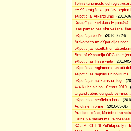
Tehnisku iemeslu dēļ reģistrēša
«Ezīša miglājs» - jau 25. septemb
eXpotīcija. Atkārtojums
(2010-06
Daudzīgais 4x4klubs.lv piedāvā!
Īsas pamācības skrūvēšanā, šau
eXpotīcija bildēs
(2010-05-24)
Atskatoties uz eXpotīcijas norisi
eXpotīcijas rezultāti un atsauks
Best of eXpotīcija ORGuliste (ce
eXpotīcijas finiša vieta
(2010-05-
eXpotīcijas reglaments un citi d
eXpotīcijas reģions un nolikums
(
eXpotīcijas nolikums un logo
(20
4x4 Klubs aicina - Centrs 2010!
(
Organdizatoru dungādziesmiņa, a
eXpotīcijas neoficiālā karte
(2010
Autoliste informē!
(2010-03-01)
Autoliste plāno, Ministru kabinets
Darbs pie pasākuma veidošanas 
Kā atVILCEENI Polārlapsu ķert b