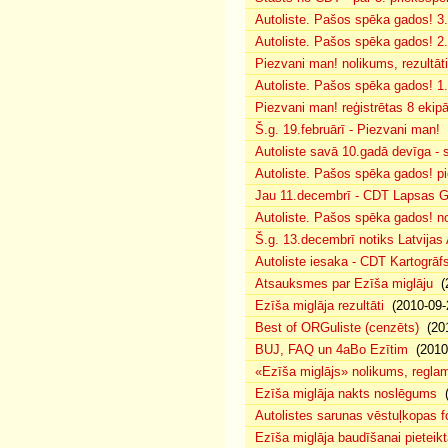
Autoliste. Pašos spēka gados! 3.
Autoliste. Pašos spēka gados! 2. 
Piezvani man! nolikums, rezultāt
Autoliste. Pašos spēka gados! 1.
Piezvani man! reģistrētas 8 ekip
Š.g. 19.februārī - Piezvani man!
(
Autoliste savā 10.gadā devīga - s
Autoliste. Pašos spēka gados! pie
Jau 11.decembrī - CDT Lapsas Go
Autoliste. Pašos spēka gados! no
Š.g. 13.decembrī notiks Latvijas
Autoliste iesaka - CDT Kartogrāf
Atsauksmes par Ezīša miglāju
(2
Ezīša miglāja rezultāti
(2010-09-
Best of ORGuliste (cenzēts)
(201
BUJ, FAQ un 4aBo Ezītim
(2010-
«Ezīša miglājs» nolikums, regla
Ezīša miglāja nakts noslēgums
(
Autolistes sarunas vēstuļkopas f
Ezīša miglāja baudīšanai pieteikt