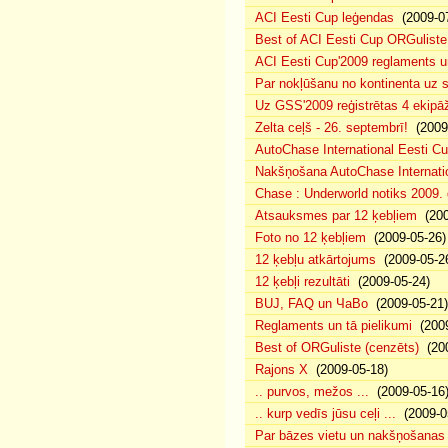
ACI Eesti Cup leģendas
(2009-07
Best of ACI Eesti Cup ORGuliste
ACI Eesti Cup'2009 reglaments u
Par nokļūšanu no kontinenta uz s
Uz GSS'2009 reģistrētas 4 ekipāž
Zelta ceļš - 26. septembrī!
(2009-
AutoChase International Eesti Cu
Nakšņošana AutoChase Internatio
Chase : Underworld notiks 2009. g
Atsauksmes par 12 ķebļiem
(200
Foto no 12 ķebļiem
(2009-05-26)
12 ķebļu atkārtojums
(2009-05-2
12 ķebļi rezultāti
(2009-05-24)
BUJ, FAQ un ЧаВо
(2009-05-21)
Reglaments un tā pielikumi
(2009
Best of ORGuliste (cenzēts)
(200
Rajons X
(2009-05-18)
.. purvos, mežos ...
(2009-05-16
.. kurp vedīs jūsu ceļi ...
(2009-0
Par bāzes vietu un nakšņošanas 