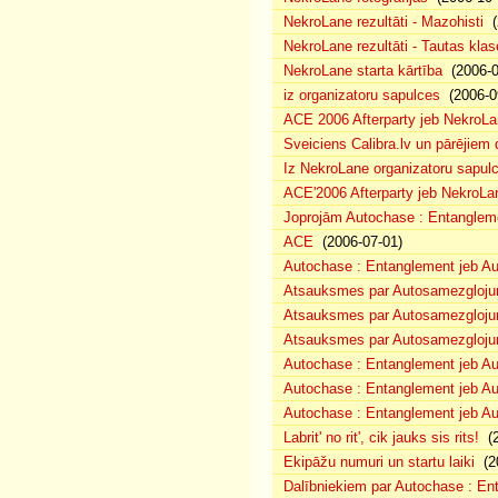
NekroLane rezultāti - Mazohisti
(
NekroLane rezultāti - Tautas klas
NekroLane starta kārtība
(2006-0
iz organizatoru sapulces
(2006-0
ACE 2006 Afterparty jeb NekroL
Sveiciens Calibra.lv un pārējiem 
Iz NekroLane organizatoru sapulc
ACE'2006 Afterparty jeb NekroLa
Joprojām Autochase : Entanglem
ACE
(2006-07-01)
Autochase : Entanglement jeb A
Atsauksmes par Autosamezglojum
Atsauksmes par Autosamezgloju
Atsauksmes par Autosamezgloju
Autochase : Entanglement jeb Au
Autochase : Entanglement jeb A
Autochase : Entanglement jeb Au
Labrit' no rit', cik jauks sis rits!
(2
Ekipāžu numuri un startu laiki
(20
Dalībniekiem par Autochase : E