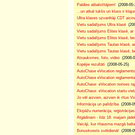
Paldies atbalstītājiem!
(2008-05-
...un atkal tukšs un kluss ir klaj
Ultra klases uzvarētāji CDT aicin
Vietu sadalījums Ultra klasē
(200
Vietu sadalījums Elites klasē, a
Vietu sadalījums Elites klasē, 
Vietu sadalījums Tautas klasē, 
Vietu sadalījums Tautas klasē, 
Atsauksmes, foto, video
(2008-0
Kopējie rezultāti
(2008-05-25)
AutoChase eVocation reglaments
AutoChase eVocation reglamenta 
AutoChase: eVocation norises ra
AutoChase: eVocation startu viet
Jo vēl aizvien, aizvien ik rītus 
Informācija un palīdzība
(2008-05
Ekipāžu numerācija, reģistrācijas 
Atgādinam - līdz 18. maijam jādek
Vaicāji, kur rītausma mazgā bal
Bonuskvests svētdienā!
(2008-0