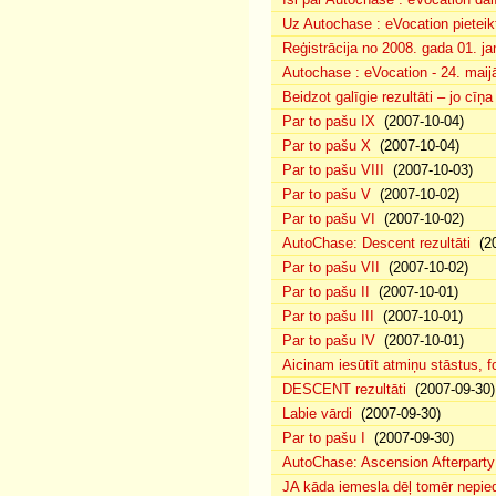
Uz Autochase : eVocation pieteik
Reģistrācija no 2008. gada 01. ja
Autochase : eVocation - 24. maij
Beidzot galīgie rezultāti – jo cīņ
Par to pašu IX
(2007-10-04)
Par to pašu X
(2007-10-04)
Par to pašu VIII
(2007-10-03)
Par to pašu V
(2007-10-02)
Par to pašu VI
(2007-10-02)
AutoChase: Descent rezultāti
(20
Par to pašu VII
(2007-10-02)
Par to pašu II
(2007-10-01)
Par to pašu III
(2007-10-01)
Par to pašu IV
(2007-10-01)
Aicinam iesūtīt atmiņu stāstus, fo
DESCENT rezultāti
(2007-09-30)
Labie vārdi
(2007-09-30)
Par to pašu I
(2007-09-30)
AutoChase: Ascension Afterparty
JA kāda iemesla dēļ tomēr nepied