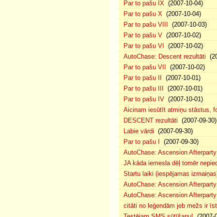
Par to pašu IX
(2007-10-04)
Par to pašu X
(2007-10-04)
Par to pašu VIII
(2007-10-03)
Par to pašu V
(2007-10-02)
Par to pašu VI
(2007-10-02)
AutoChase: Descent rezultāti
(20
Par to pašu VII
(2007-10-02)
Par to pašu II
(2007-10-01)
Par to pašu III
(2007-10-01)
Par to pašu IV
(2007-10-01)
Aicinam iesūtīt atmiņu stāstus, fo
DESCENT rezultāti
(2007-09-30)
Labie vārdi
(2007-09-30)
Par to pašu I
(2007-09-30)
AutoChase: Ascension Afterparty
JA kāda iemesla dēļ tomēr nepied
Startu laiki (iespējamas izmaiņas
AutoChase: Ascension Afterparty
AutoChase: Ascension Afterparty
citāti no leģendām jeb mežs ir īst
Testējam SMS sūtīšanu!
(2007-0