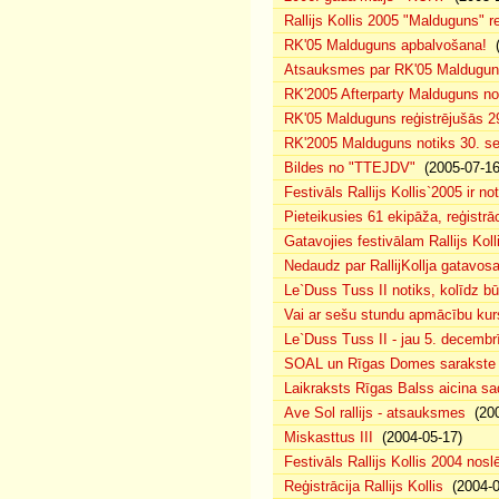
Rallijs Kollis 2005 "Malduguns" re
RK'05 Malduguns apbalvošana!
(
Atsauksmes par RK'05 Maldugu
RK'2005 Afterparty Malduguns n
RK'05 Malduguns reģistrējušās 2
RK'2005 Malduguns notiks 30. se
Bildes no "TTEJDV"
(2005-07-16
Festivāls Rallijs Kollis`2005 ir not
Pieteikusies 61 ekipāža, reģistrāc
Gatavojies festivālam Rallijs Koll
Nedaudz par RallijKollja gatavos
Le`Duss Tuss II notiks, kolīdz b
Vai ar sešu stundu apmācību kur
Le`Duss Tuss II - jau 5. decembr
SOAL un Rīgas Domes sarakste pa
Laikraksts Rīgas Balss aicina sa
Ave Sol rallijs - atsauksmes
(200
Miskasttus III
(2004-05-17)
Festivāls Rallijs Kollis 2004 nosl
Reģistrācija Rallijs Kollis
(2004-04