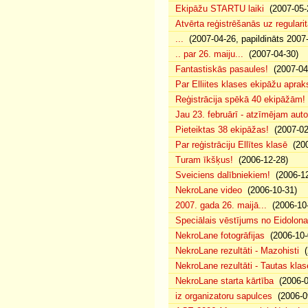
Ekipāžu STARTU laiki
(2007-05-
Atvērta reģistrēšanās uz regularit
...
(2007-04-26, papildināts 2007
.. par 26. maiju...
(2007-04-30)
Fantastiskās pasaules!
(2007-04
Par Elliites klases ekipāžu aprak
Reģistrācija spēkā 40 ekipāžām!
Jau 23. februārī - atzīmējam aut
Pieteiktas 38 ekipāžas!
(2007-02
Par reģistrāciju Ellītes klasē
(200
Turam īkšķus!
(2006-12-28)
Sveiciens dalībniekiem!
(2006-12
NekroLane video
(2006-10-31)
2007. gada 26. maijā...
(2006-10-
Speciālais vēstījums no Eidolona
NekroLane fotogrāfijas
(2006-10-
NekroLane rezultāti - Mazohisti
(
NekroLane rezultāti - Tautas klas
NekroLane starta kārtība
(2006-0
iz organizatoru sapulces
(2006-0