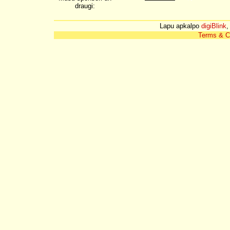
draugi:
Lapu apkalpo
digiBlink
,
Terms & C