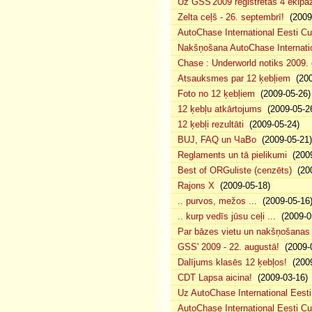
Uz GSS'2009 reģistrētas 4 ekipāž
Zelta ceļš - 26. septembrī!
(2009-
AutoChase International Eesti Cu
Nakšņošana AutoChase Internatio
Chase : Underworld notiks 2009. g
Atsauksmes par 12 ķebļiem
(200
Foto no 12 ķebļiem
(2009-05-26)
12 ķebļu atkārtojums
(2009-05-2
12 ķebļi rezultāti
(2009-05-24)
BUJ, FAQ un ЧаВо
(2009-05-21)
Reglaments un tā pielikumi
(2009
Best of ORGuliste (cenzēts)
(200
Rajons X
(2009-05-18)
.. purvos, mežos ...
(2009-05-16
.. kurp vedīs jūsu ceļi ...
(2009-0
Par bāzes vietu un nakšņošanas 
GSS' 2009 - 22. augustā!
(2009-0
Dalījums klasēs 12 ķebļos!
(2009
CDT Lapsa aicina!
(2009-03-16)
Uz AutoChase International Eesti
AutoChase International Eesti Cup'