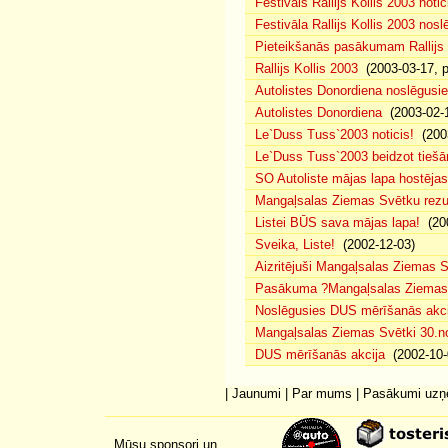
Festivāls Rallijs Kollis 2003 notic
Festivāla Rallijs Kollis 2003 nos
Pieteikšanās pasākumam Rallijs 
Rallijs Kollis 2003
(2003-03-17, p
Autolistes Donordiena noslēgusi
Autolistes Donordiena
(2003-02-
Le`Duss Tuss`2003 noticis!
(2003
Le`Duss Tuss`2003 beidzot tiešām
SO Autoliste mājas lapa hostēj
Mangaļsalas Ziemas Svētku rezul
Listei BŪS sava mājas lapa!
(200
Sveika, Liste!
(2002-12-03)
Aizritējuši Mangaļsalas Ziemas S
Pasākuma ?Mangaļsalas Ziemas S
Noslēgusies DUS mērīšanās akci
Mangaļsalas Ziemas Svētki 30.n
DUS mērīšanās akcija
(2002-10-
|
Jaunumi
|
Par mums
|
Pasākumi uz
Mūsu sponsori un