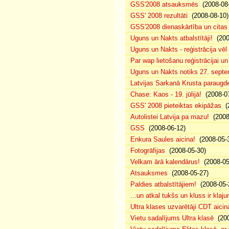
GSS'2008 atsauksmēs
(2008-08-
GSS' 2008 rezultāti
(2008-08-10)
GSS'2008 dienaskārtība un citas
Uguns un Nakts atbalstītāji!
(200
Uguns un Nakts - reģistrācija vē
Par wap lietošanu reģistrācijai u
Uguns un Nakts notiks 27. septe
Latvijas Sarkanā Krusta paraug
Chase: Kaos - 19. jūlijā!
(2008-07
GSS' 2008 pieteiktas ekipāžas
(2
Autolistei Latvija pa mazu!
(2008
GSS
(2008-06-12)
Enkura Saules aicina!
(2008-05-
Fotogrāfijas
(2008-05-30)
Velkam ārā kalendārus!
(2008-05
Atsauksmes
(2008-05-27)
Paldies atbalstītājiem!
(2008-05-
...un atkal tukšs un kluss ir klaj
Ultra klases uzvarētāji CDT aicin
Vietu sadalījums Ultra klasē
(200