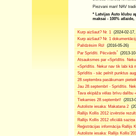
Piezvani man! NAV tradi
* Latvijas Auto klubu 
maksai - 100% atlaide, 
Kurp aizšaut? Nr. 1
(2024-02-17, 
Kurp aizšaut? Nr. 1 dokumentācij
Palīdzēsim Rū!
(2016-05-26)
*
Par Sprīdīti. Pēcvārds
(2013-10-
Atsauksmes par «Sprīdītis. Nekur
«Sprīdītis. Nekur nav tik labi k
Sprīdītis - sāc pelnīt punktus au
28.septembra pasākumam pieteiku
Jau 28.septembrī - Sprīdītis. Nek
Tava ekipāža vēlas brīvu dalību
Tiekamies 28.septembrī!
(2013-0
Autoliste iesaka: Makatana 2
(20
Rallijs Kollis 2012 izvērstie rezult
Rallijs Kollis 2012 oficiālā saziņa
Reģistrācijas informācija Rallijs K
Autoliste iesaka: Rallijs Kollis’20