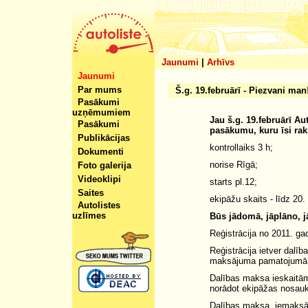
Jaunumi
|
Arhīvs
Jaunumi
Par mums
Š.g. 19.februārī - Piezvani man
Pasākumi
uzņēmumiem
Jau š.g. 19.februārī A
Pasākumi
pasākumu, kuru īsi rak
Publikācijas
kontrollaiks 3 h;
Dokumenti
norise Rīgā;
Foto galerija
Videoklipi
starts pl.12;
Saites
ekipāžu skaits - līdz 20.
Autolistes
uzlīmes
Būs jādomā, jāplāno, jā
Reģistrācija no 2011. ga
Reģistrācija ietver dalī
maksājuma pamatojumā 
Dalības maksa ieskait
norādot ekipāžas nosau
Dalības maksa, iemaksājo