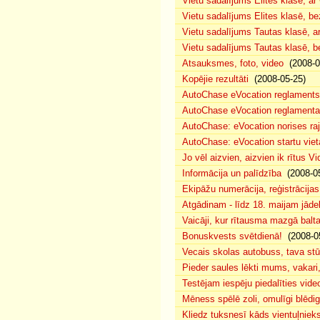
Vietu sadalījums Elites klasē, a
Vietu sadalījums Elites klasē, 
Vietu sadalījums Tautas klasē, 
Vietu sadalījums Tautas klasē, 
Atsauksmes, foto, video
(2008-0
Kopējie rezultāti
(2008-05-25)
AutoChase eVocation reglaments
AutoChase eVocation reglamenta 
AutoChase: eVocation norises ra
AutoChase: eVocation startu viet
Jo vēl aizvien, aizvien ik rītus 
Informācija un palīdzība
(2008-05
Ekipāžu numerācija, reģistrācijas 
Atgādinam - līdz 18. maijam jādek
Vaicāji, kur rītausma mazgā bal
Bonuskvests svētdienā!
(2008-0
Vecais skolas autobuss, tava s
Pieder saules lēkti mums, vakar
Testējam iespēju piedalīties vide
Mēness spēlē zoli, omulīgi blēd
Kliedz tuksnesī kāds vientuļniek