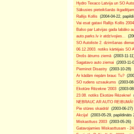
Hydro Texaco Latvija un SO Autoli
Sākusies pieteikšanās ikgadējam 
Rallijs Kollis
(2004-04-22, papildi
Vai esat gatavi Rallijs Kollis 200
Balso par Latvijas gada labāko au
auto.parks.lv ir atdzīvojies...
(200
SO Autoliste 2. dzimšanas dien
06.12.2003. notiks kārtējais SO 
Drošs ātrums ziemā
(2003-11-11
Sagatavo auto ziemai
(2003-11-0
Pieminot Disastry
(2003-10-28)
Ar kādām riepām brauc Tu?
(200
SO rudens uzsaukums
(2003-08-
Ekotūre Rēzekne '2003
(2003-08-
23.08. notiks Ekotūre Rēzekne!
(
NEBRAUC AR AUTO REIBUMĀ!
Pie stūres skaidrā!
(2003-06-27)
Akcija!
(2003-05-29, papildināts 
Miskasttuss 2003
(2003-05-26)
Gatavojamies Miskasttusam - 24