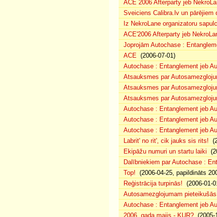
ACE 2006 Afterparty jeb NekroL
Sveiciens Calibra.lv un pārējiem 
Iz NekroLane organizatoru sapulc
ACE'2006 Afterparty jeb NekroLa
Joprojām Autochase : Entanglem
ACE
(2006-07-01)
Autochase : Entanglement jeb A
Atsauksmes par Autosamezglojum
Atsauksmes par Autosamezgloju
Atsauksmes par Autosamezgloju
Autochase : Entanglement jeb Au
Autochase : Entanglement jeb A
Autochase : Entanglement jeb Au
Labrit' no rit', cik jauks sis rits!
(2
Ekipāžu numuri un startu laiki
(20
Dalībniekiem par Autochase : E
Top!
(2006-04-25, papildināts 20
Reģistrācija turpinās!
(2006-01-0
Autosamezglojumam pieteikušās
Autochase : Entanglement jeb A
2006. gada maijs - KUR?
(2005-1