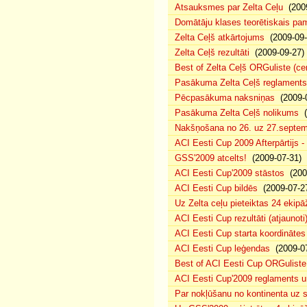
Atsauksmes par Zelta Ceļu
(2009
Domātāju klases teorētiskais p
Zelta Ceļš atkārtojums
(2009-09-
Zelta Ceļš rezultāti
(2009-09-27)
Best of Zelta Ceļš ORGuliste (ce
Pasākuma Zelta Ceļš reglaments
Pēcpasākuma naksniņas
(2009-0
Pasākuma Zelta Ceļš nolikums
(
Nakšņošana no 26. uz 27.septem
ACI Eesti Cup 2009 Afterpārtijs -
GSS'2009 atcelts!
(2009-07-31)
ACI Eesti Cup'2009 stāstos
(200
ACI Eesti Cup bildēs
(2009-07-2
Uz Zelta ceļu pieteiktas 24 ekipā
ACI Eesti Cup rezultāti (atjaunoti
ACI Eesti Cup starta koordinātes
ACI Eesti Cup leģendas
(2009-07
Best of ACI Eesti Cup ORGuliste
ACI Eesti Cup'2009 reglaments u
Par nokļūšanu no kontinenta uz s