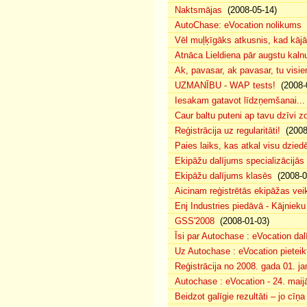
Naktsmājas
(2008-05-14)
AutoChase: eVocation nolikums
(
Vēl muļķīgāks atkusnis, kad kā
Atnāca Lieldiena pār augstu kalnu
Ak, pavasar, ak pavasar, tu visie
UZMANĪBU - WAP tests!
(2008-
Iesakam gatavot līdzņemšanai...
Caur baltu puteni ap tavu dzīvi 
Reģistrācija uz regularitāti!
(2008
Paies laiks, kas atkal visu dzie
Ekipāžu dalījums specializācijās
Ekipāžu dalījums klasēs
(2008-0
Aicinam reģistrētās ekipāžas vei
Enj Industries piedāvā - Kājniek
GSS'2008
(2008-01-03)
Īsi par Autochase : eVocation da
Uz Autochase : eVocation pieteik
Reģistrācija no 2008. gada 01. ja
Autochase : eVocation - 24. maij
Beidzot galīgie rezultāti – jo cīņ