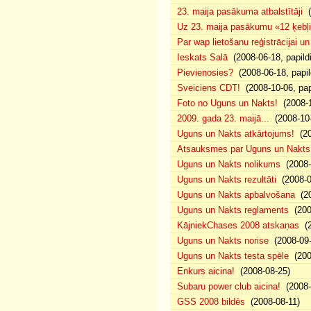
23. maija pasākuma atbalstītāji
(
Uz 23. maija pasākumu «12 ķebļi»
Par wap lietošanu reģistrācijai u
Ieskats Salā
(2008-06-18, papild
Pievienosies?
(2008-06-18, papil
Sveiciens CDT!
(2008-10-06, pap
Foto no Uguns un Nakts!
(2008-1
2009. gada 23. maijā...
(2008-10-
Uguns un Nakts atkārtojums!
(20
Atsauksmes par Uguns un Nakts
Uguns un Nakts nolikums
(2008-0
Uguns un Nakts rezultāti
(2008-0
Uguns un Nakts apbalvošana
(20
Uguns un Nakts reglaments
(200
KājniekChases 2008 atskaņas
(2
Uguns un Nakts norise
(2008-09-
Uguns un Nakts testa spēle
(200
Enkurs aicina!
(2008-08-25)
Subaru power club aicina!
(2008-
GSS 2008 bildēs
(2008-08-11)