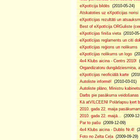
eXpotīcija bildēs
(2010-05-24)
Atskatoties uz eXpotīcijas norisi
eXpotīcijas rezultāti un atsauks
Best of eXpotīcija ORGuliste (ce
eXpotīcijas finiša vieta
(2010-05-
eXpotīcijas reglaments un citi d
eXpotīcijas reģions un nolikums
(
eXpotīcijas nolikums un logo
(20
4x4 Klubs aicina - Centrs 2010!
(
Organdizatoru dungādziesmiņa, a
eXpotīcijas neoficiālā karte
(2010
Autoliste informē!
(2010-03-01)
Autoliste plāno, Ministru kabinets
Darbs pie pasākuma veidošanas 
Kā atVILCEENI Polārlapsu ķert b
2010. gada 22. maija pasākumam p
2010. gada 22. maijā...
(2009-12-
Par to pašu
(2009-12-09)
4x4 Klubs aicina - Dublis Nr.4!
(2
Foto no Zelta Ceļa
(2009-09-29)