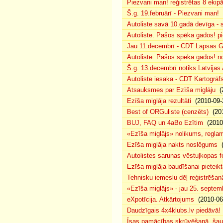
Piezvani man! reģistrētas 8 ekip
Š.g. 19.februārī - Piezvani man!
(
Autoliste savā 10.gadā devīga - s
Autoliste. Pašos spēka gados! pie
Jau 11.decembrī - CDT Lapsas Go
Autoliste. Pašos spēka gados! no
Š.g. 13.decembrī notiks Latvijas
Autoliste iesaka - CDT Kartogrāf
Atsauksmes par Ezīša miglāju
(2
Ezīša miglāja rezultāti
(2010-09-
Best of ORGuliste (cenzēts)
(201
BUJ, FAQ un 4aBo Ezītim
(2010-
«Ezīša miglājs» nolikums, regla
Ezīša miglāja nakts noslēgums
(
Autolistes sarunas vēstuļkopas f
Ezīša miglāja baudīšanai pieteikt
Tehnisku iemeslu dēļ reģistrēša
«Ezīša miglājs» - jau 25. septemb
eXpotīcija. Atkārtojums
(2010-06
Daudzīgais 4x4klubs.lv piedāvā!
Īsas pamācības skrūvēšanā, šau