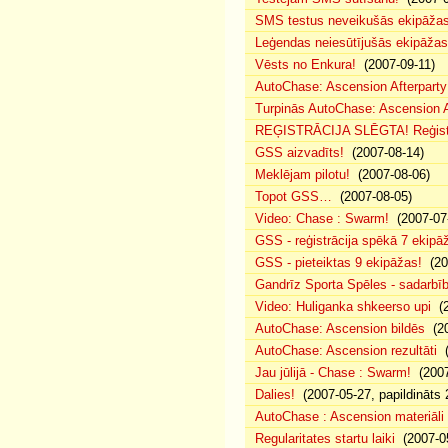
SMS testus neveikušās ekipāža
Leģendas neiesūtījušās ekipāžas
Vēsts no Enkura!
(2007-09-11)
AutoChase: Ascension Afterparty 
Turpinās AutoChase: Ascension Af
REĢISTRĀCIJA SLĒGTA! Reģistr
GSS aizvadīts!
(2007-08-14)
Meklējam pilotu!
(2007-08-06)
Topot GSS…
(2007-08-05)
Video: Chase : Swarm!
(2007-07
GSS - reģistrācija spēkā 7 ekipā
GSS - pieteiktas 9 ekipāžas!
(20
Gandrīz Sporta Spēles - sadarbīb
Video: Huliganka shkeerso upi
(2
AutoChase: Ascension bildēs
(20
AutoChase: Ascension rezultāti
(
Jau jūlijā - Chase : Swarm!
(2007
Dalies!
(2007-05-27, papildināts 
AutoChase : Ascension materiāli
Regularitates startu laiki
(2007-05