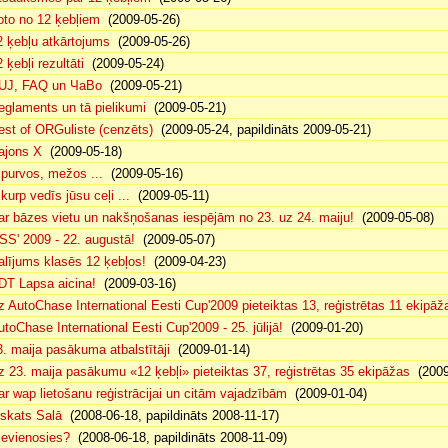
oto no 12 ķebļiem
(2009-05-26)
2 ķebļu atkārtojums
(2009-05-26)
 ķebļi rezultāti
(2009-05-24)
UJ, FAQ un ЧаВо
(2009-05-21)
eglaments un tā pielikumi
(2009-05-21)
est of ORGuliste (cenzēts)
(2009-05-24, papildināts 2009-05-21)
ajons X
(2009-05-18)
. purvos, mežos ...
(2009-05-16)
 kurp vedīs jūsu ceļi ...
(2009-05-11)
ar bāzes vietu un nakšņošanas iespējām no 23. uz 24. maiju!
(2009-05-08)
SS' 2009 - 22. augustā!
(2009-05-07)
alījums klasēs 12 ķebļos!
(2009-04-23)
DT Lapsa aicina!
(2009-03-16)
z AutoChase International Eesti Cup'2009 pieteiktas 13, reģistrētas 11 ekipāž
utoChase International Eesti Cup'2009 - 25. jūlijā!
(2009-01-20)
3. maija pasākuma atbalstītāji
(2009-01-14)
z 23. maija pasākumu «12 ķebļi» pieteiktas 37, reģistrētas 35 ekipāžas
(2009
ar wap lietošanu reģistrācijai un citām vajadzībām
(2009-01-04)
eskats Salā
(2008-06-18, papildināts 2008-11-17)
ievienosies?
(2008-06-18, papildināts 2008-11-09)