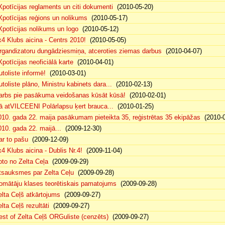
Xpotīcijas reglaments un citi dokumenti
(2010-05-20)
Xpotīcijas reģions un nolikums
(2010-05-17)
Xpotīcijas nolikums un logo
(2010-05-12)
x4 Klubs aicina - Centrs 2010!
(2010-05-05)
rgandizatoru dungādziesmiņa, atceroties ziemas darbus
(2010-04-07)
Xpotīcijas neoficiālā karte
(2010-04-01)
utoliste informē!
(2010-03-01)
utoliste plāno, Ministru kabinets dara...
(2010-02-13)
arbs pie pasākuma veidošanas kūsāt kūsā!
(2010-02-01)
ā atVILCEENI Polārlapsu ķert brauca...
(2010-01-25)
010. gada 22. maija pasākumam pieteikta 35, reģistrētas 35 ekipāžas
(2010-0
010. gada 22. maijā...
(2009-12-30)
ar to pašu
(2009-12-09)
x4 Klubs aicina - Dublis Nr.4!
(2009-11-04)
oto no Zelta Ceļa
(2009-09-29)
tsauksmes par Zelta Ceļu
(2009-09-28)
omātāju klases teorētiskais pamatojums
(2009-09-28)
elta Ceļš atkārtojums
(2009-09-27)
lta Ceļš rezultāti
(2009-09-27)
est of Zelta Ceļš ORGuliste (cenzēts)
(2009-09-27)