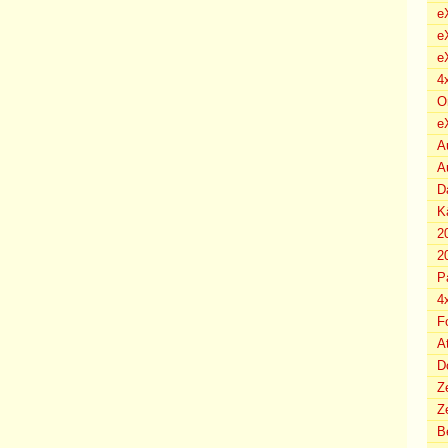
e
e
e
4
O
e
A
A
D
K
2
2
P
4
F
A
D
Z
Ze
B