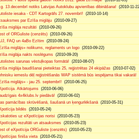
.g. 13.decembrī notiks Latvijas Autoklubu apvienības dibināšana!
(2010-11-22
utoliste iesaka - CDT Kartogrāfs 27. novembrī!
(2010-10-14)
tsauksmes par Ezīša miglāju
(2010-09-27)
zīša miglāja rezultāti
(2010-09-26)
est of ORGuliste (cenzēts)
(2010-09-26)
UJ, FAQ un 4aBo Ezītim
(2010-09-24)
Ezīša miglājs» nolikums, reglaments un logo
(2010-09-22)
zīša miglāja nakts noslēgums
(2010-09-20)
utolistes sarunas vēstuļkopas formātā!
(2010-08-07)
zīša miglāja baudīšanai pieteiktas 25, reģistrētas 24 ekipāžas
(2010-07-02)
ehnisku iemeslu dēļ reģistrēšanās WAP sistēmā būs iespējama tikai vakarā!
(
Ezīša miglājs» - jau 25. septembrī!
(2010-06-25)
Xpotīcija. Atkārtojums
(2010-06-06)
audzīgais 4x4klubs.lv piedāvā!
(2010-06-02)
sas pamācības skrūvēšanā, šaušanā un ķengurlēkšanā
(2010-05-31)
Xpotīcija bildēs
(2010-05-24)
tskatoties uz eXpotīcijas norisi
(2010-05-23)
Xpotīcijas rezultāti un atsauksmes
(2010-05-23)
est of eXpotīcija ORGuliste (cenzēts)
(2010-05-23)
potīcijas finiša vieta
(2010-05-21)