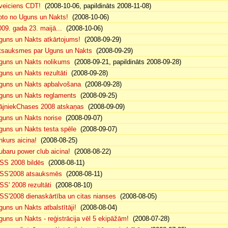
veiciens CDT!
(2008-10-06, papildināts 2008-11-08)
oto no Uguns un Nakts!
(2008-10-06)
009. gada 23. maijā...
(2008-10-06)
guns un Nakts atkārtojums!
(2008-09-29)
tsauksmes par Uguns un Nakts
(2008-09-29)
guns un Nakts nolikums
(2008-09-21, papildināts 2008-09-28)
guns un Nakts rezultāti
(2008-09-28)
guns un Nakts apbalvošana
(2008-09-28)
guns un Nakts reglaments
(2008-09-25)
ājniekChases 2008 atskaņas
(2008-09-09)
guns un Nakts norise
(2008-09-07)
guns un Nakts testa spēle
(2008-09-07)
nkurs aicina!
(2008-08-25)
ubaru power club aicina!
(2008-08-22)
SS 2008 bildēs
(2008-08-11)
SS'2008 atsauksmēs
(2008-08-11)
SS' 2008 rezultāti
(2008-08-10)
SS'2008 dienaskārtība un citas nianses
(2008-08-05)
guns un Nakts atbalstītāji!
(2008-08-04)
guns un Nakts - reģistrācija vēl 5 ekipāžām!
(2008-07-28)