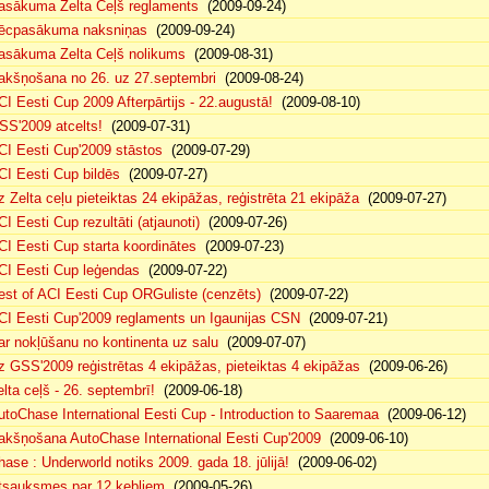
asākuma Zelta Ceļš reglaments
(2009-09-24)
ēcpasākuma naksniņas
(2009-09-24)
asākuma Zelta Ceļš nolikums
(2009-08-31)
akšņošana no 26. uz 27.septembri
(2009-08-24)
CI Eesti Cup 2009 Afterpārtijs - 22.augustā!
(2009-08-10)
SS'2009 atcelts!
(2009-07-31)
CI Eesti Cup'2009 stāstos
(2009-07-29)
CI Eesti Cup bildēs
(2009-07-27)
z Zelta ceļu pieteiktas 24 ekipāžas, reģistrēta 21 ekipāža
(2009-07-27)
CI Eesti Cup rezultāti (atjaunoti)
(2009-07-26)
CI Eesti Cup starta koordinātes
(2009-07-23)
CI Eesti Cup leģendas
(2009-07-22)
est of ACI Eesti Cup ORGuliste (cenzēts)
(2009-07-22)
CI Eesti Cup'2009 reglaments un Igaunijas CSN
(2009-07-21)
ar nokļūšanu no kontinenta uz salu
(2009-07-07)
z GSS'2009 reģistrētas 4 ekipāžas, pieteiktas 4 ekipāžas
(2009-06-26)
elta ceļš - 26. septembrī!
(2009-06-18)
utoChase International Eesti Cup - Introduction to Saaremaa
(2009-06-12)
akšņošana AutoChase International Eesti Cup'2009
(2009-06-10)
hase : Underworld notiks 2009. gada 18. jūlijā!
(2009-06-02)
tsauksmes par 12 ķebļiem
(2009-05-26)