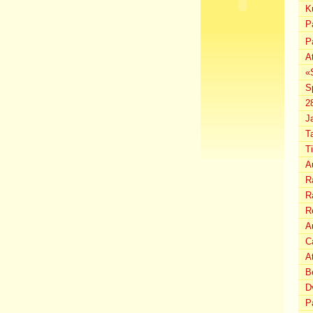
K
P
P
A
«
S
2
J
T
T
A
Ra
Ra
R
Au
C
A
B
D
P