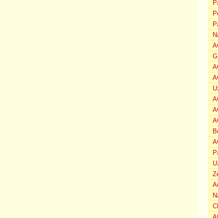
P
P
P
N
A
G
A
A
U
A
A
A
B
A
P
U
Z
A
N
C
A