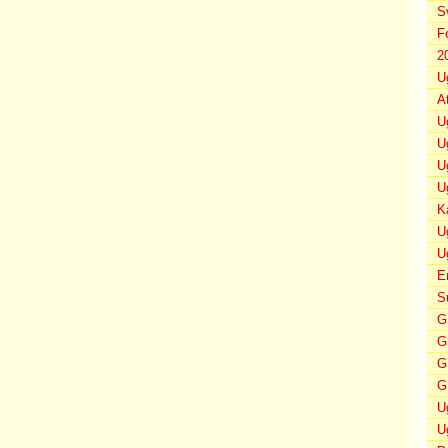
S
F
2
U
A
U
U
U
U
K
U
U
E
S
G
G
G
G
U
U