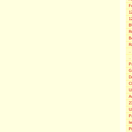
F
1
12
B
R
B
R
.
..
P
G
D
C
U
A
2
U
P
I
P