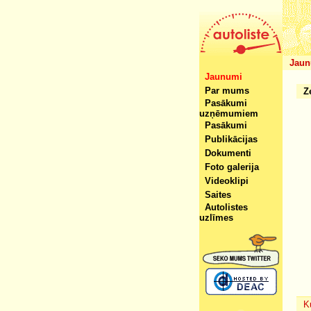
Jaun
Jaunumi
Par mums
Z
Pasākumi
uzņēmumiem
Pasākumi
Publikācijas
Dokumenti
Foto galerija
Videoklipi
Saites
Autolistes
uzlīmes
K