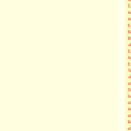
Š
A
A
E
B
B
«
E
A
E
T
«
e
D
Ī
e
A
e
B
eX