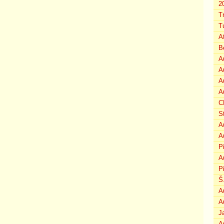
2
T
T
A
B
A
A
A
A
C
S
A
A
P
A
P
Š
A
A
J
A