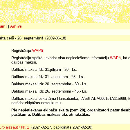
umi
|
Arhīvs
elta ceļš - 26. septembrī!
(2009-06-18)
Reģistrācija
WAPā.
Reģistrācija spēkā, ievadot visu nepieciešamo informāciju
WAPā
, kā 
dalības maksu.
Dalības maksa līdz 31.jūlijam - 20.- Ls.
Dalības maksa līdz 31. augustam - 25.- Ls.
Dalības maksa līdz 20. septembrim - 30.- Ls.
Dalības maksa līdz 26. septembrim - 45.- Ls.
Dalības maksa ieskaitāma Hansabanka, LV58HABA000151A115988, Mā
norādot ekipāžas nosaukumu.
Pie nepietiekama ekipāžu skaita (zem 20), organizatori patur tiesīb
pasākumu. Dalības maksas tiks atmaksātas.
urp aizšaut? Nr. 1
(2024-02-17, papildināts 2024-02-18)