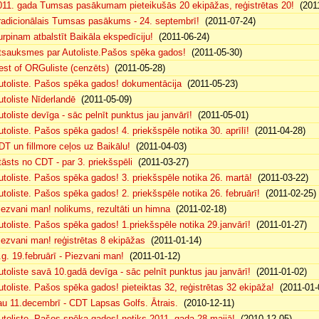
011. gada Tumsas pasākumam pieteikušās 20 ekipāžas, reģistrētas 20!
(2011
radicionālais Tumsas pasākums - 24. septembrī!
(2011-07-24)
urpinam atbalstīt Baikāla ekspedīciju!
(2011-06-24)
tsauksmes par Autoliste.Pašos spēka gados!
(2011-05-30)
est of ORGuliste (cenzēts)
(2011-05-28)
utoliste. Pašos spēka gados! dokumentācija
(2011-05-23)
utoliste Nīderlandē
(2011-05-09)
utoliste devīga - sāc pelnīt punktus jau janvārī!
(2011-05-01)
utoliste. Pašos spēka gados! 4. priekšspēle notika 30. aprīlī!
(2011-04-28)
DT un fillmore ceļos uz Baikālu!
(2011-04-03)
tāsts no CDT - par 3. priekšspēli
(2011-03-27)
utoliste. Pašos spēka gados! 3. priekšspēle notika 26. martā!
(2011-03-22)
utoliste. Pašos spēka gados! 2. priekšspēle notika 26. februārī!
(2011-02-25)
iezvani man! nolikums, rezultāti un himna
(2011-02-18)
utoliste. Pašos spēka gados! 1.priekšspēle notika 29.janvārī!
(2011-01-27)
iezvani man! reģistrētas 8 ekipāžas
(2011-01-14)
.g. 19.februārī - Piezvani man!
(2011-01-12)
utoliste savā 10.gadā devīga - sāc pelnīt punktus jau janvārī!
(2011-01-02)
utoliste. Pašos spēka gados! pieteiktas 32, reģistrētas 32 ekipāža!
(2011-01-
au 11.decembrī - CDT Lapsas Golfs. Ātrais.
(2010-12-11)
utoliste. Pašos spēka gados! notiks 2011. gada 28.maijā!
(2010-12-05)