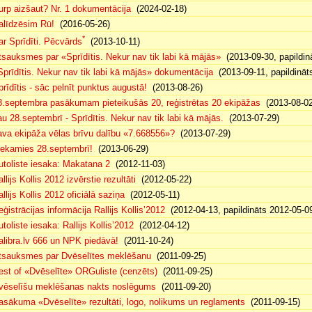
urp aizšaut? Nr. 1 dokumentācija
(2024-02-18)
alīdzēsim Rū!
(2016-05-26)
*
ar Sprīdīti. Pēcvārds
(2013-10-11)
tsauksmes par «Sprīdītis. Nekur nav tik labi kā mājās»
(2013-09-30, papildin
Sprīdītis. Nekur nav tik labi kā mājās» dokumentācija
(2013-09-11, papildināt
prīdītis - sāc pelnīt punktus augustā!
(2013-08-26)
8.septembra pasākumam pieteikušās 20, reģistrētas 20 ekipāžas
(2013-08-02
au 28.septembrī - Sprīdītis. Nekur nav tik labi kā mājās.
(2013-07-29)
ava ekipāža vēlas brīvu dalību «7.668556»?
(2013-07-29)
iekamies 28.septembrī!
(2013-06-29)
utoliste iesaka: Makatana 2
(2012-11-03)
llijs Kollis 2012 izvērstie rezultāti
(2012-05-22)
llijs Kollis 2012 oficiālā saziņa
(2012-05-11)
eģistrācijas informācija Rallijs Kollis’2012
(2012-04-13, papildināts 2012-05-0
toliste iesaka: Rallijs Kollis’2012
(2012-04-12)
alibra.lv 666 un NPK piedāvā!
(2011-10-24)
tsauksmes par Dvēselītes meklēšanu
(2011-09-25)
est of «Dvēselīte» ORGuliste (cenzēts)
(2011-09-25)
vēselīšu meklēšanas nakts noslēgums
(2011-09-20)
asākuma «Dvēselīte» rezultāti, logo, nolikums un reglaments
(2011-09-15)