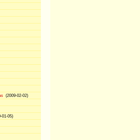
as
(2009-02-02)
-01-05)