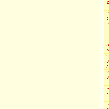
12
B
R
B
R
.
..
P
G
D
C
U
A
2
U
P
I
P
S
F