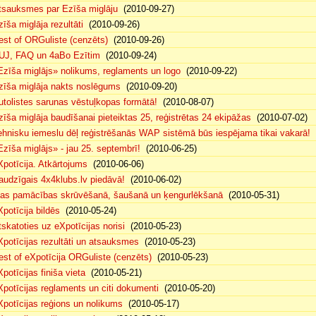
tsauksmes par Ezīša miglāju
(2010-09-27)
zīša miglāja rezultāti
(2010-09-26)
est of ORGuliste (cenzēts)
(2010-09-26)
UJ, FAQ un 4aBo Ezītim
(2010-09-24)
Ezīša miglājs» nolikums, reglaments un logo
(2010-09-22)
zīša miglāja nakts noslēgums
(2010-09-20)
utolistes sarunas vēstuļkopas formātā!
(2010-08-07)
zīša miglāja baudīšanai pieteiktas 25, reģistrētas 24 ekipāžas
(2010-07-02)
ehnisku iemeslu dēļ reģistrēšanās WAP sistēmā būs iespējama tikai vakarā!
(
Ezīša miglājs» - jau 25. septembrī!
(2010-06-25)
Xpotīcija. Atkārtojums
(2010-06-06)
audzīgais 4x4klubs.lv piedāvā!
(2010-06-02)
sas pamācības skrūvēšanā, šaušanā un ķengurlēkšanā
(2010-05-31)
Xpotīcija bildēs
(2010-05-24)
tskatoties uz eXpotīcijas norisi
(2010-05-23)
Xpotīcijas rezultāti un atsauksmes
(2010-05-23)
est of eXpotīcija ORGuliste (cenzēts)
(2010-05-23)
potīcijas finiša vieta
(2010-05-21)
Xpotīcijas reglaments un citi dokumenti
(2010-05-20)
Xpotīcijas reģions un nolikums
(2010-05-17)