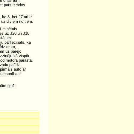
8 cnas tur ir
et pats izrādos
ka 3, bet J7 arī ir
 uz diviem no tiem.
rī minētais
ldes uz J20 un J18
utājumi
ju pārliecināts, ka
īdz ar ko,
am uz pārējo
zzināju kā vispār
adod motorā parastā,
rvadu palīdz
 pirmais auto ar
tumsonība ir
bām gluži