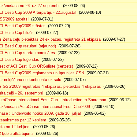
akšņošana no 26. uz 27.septembri
(2009-08-24)
CI Eesti Cup 2009 Afterpārtijs - 22.augustā!
(2009-08-10)
SS'2009 atcelts!
(2009-07-31)
CI Eesti Cup'2009 stāstos
(2009-07-29)
CI Eesti Cup bildēs
(2009-07-27)
z Zelta ceļu pieteiktas 24 ekipāžas, reģistrēta 21 ekipāža
(2009-07-27)
CI Eesti Cup rezultāti (atjaunoti)
(2009-07-26)
CI Eesti Cup starta koordinātes
(2009-07-23)
CI Eesti Cup leģendas
(2009-07-22)
est of ACI Eesti Cup ORGuliste (cenzēts)
(2009-07-22)
CI Eesti Cup'2009 reglaments un Igaunijas CSN
(2009-07-21)
ar nokļūšanu no kontinenta uz salu
(2009-07-07)
z GSS'2009 reģistrētas 4 ekipāžas, pieteiktas 4 ekipāžas
(2009-06-26)
elta ceļš - 26. septembrī!
(2009-06-18)
utoChase International Eesti Cup - Introduction to Saaremaa
(2009-06-12)
akšņošana AutoChase International Eesti Cup'2009
(2009-06-10)
hase : Underworld notiks 2009. gada 18. jūlijā!
(2009-06-02)
tsauksmes par 12 ķebļiem
(2009-05-26)
oto no 12 ķebļiem
(2009-05-26)
2 ķebļu atkārtojums
(2009-05-26)