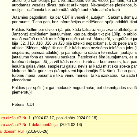
atbildi biju sameklējis par E95. Skatoties vēlreiz video, pamanu, ka E9
atrodamas veselas divas, turklāt atšķirīgas. Nekavējoties piesienos, b
muļķis - dalībnieki tak automātā stūķē kaut kādu atlaižu karti.
Jūtamies pagodināti, ka par CDT ir veseli 4 jautājumi. Sākumā domāju, 
par mums. Tiesa gan, bez informācijas meklēšanas spēju atbildēt tikai
Paldies Kollim par diviem (jā, pēc kāda laika uz viņa zvanu atbildēja a
Janzonz) atbildētiem jautājumiem, kas palīdzēja tikt pie 100p, jo atbi
manā vadībā nekādi meklētāji nespēja atrast. Manuprāt, visgrūtākie ja
bija J2, J13, J18, J26 un J23 bija izteikti nepatīkams. Līdz pēdējam bi
atbilde "Blēņas, slāpē tik nost!" ir kāds man nezināms iekšējais joks (l
iespēams, pareizā atbilde), jo pamatojumu šādam tehniskam jautājum
jautājumu fona es nevarēju saskatīt. Pateicoties šim jautājumam, es u
turbīna darbojas. Jā, ja vēl kāds nezin - turbīna ir kompresors, kas p
iesūktā gaisa vietā, saspiestu gaisu, nevis ar kādu mistisku spēka pā
kloķenei ātrāk griezties (kā aptuveni biju domājis līdz šim). Tiesa gan,
turbīnu manā īpašumā ir tikai vienu mēnesi, tā kā uzskatīšu, ka šāda 
piedodama.
Paldies par spēli (lai gan nedaudz nogurdinošo, bet desmitgades svinī
piemērotu)!
--
Pēteris, CDT
urp aizšaut? Nr. 1
(2024-02-17, papildināts 2024-02-18)
urp aizšaut? Nr. 1 dokumentācija
(2024-02-18)
alīdzēsim Rū!
(2016-05-26)