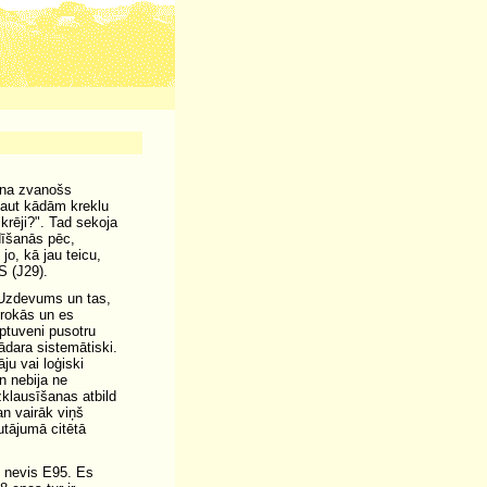
ina zvanošs
kaut kādām kreklu
krēji?". Tad sekoja
dīšanās pēc,
o, kā jau teicu,
 (J29).
 Uzdevums un tas,
 rokās un es
ptuveni pusotru
jādara sistemātiski.
āju vai loģiski
n nebija ne
klausīšanas atbild
an vairāk viņš
utājumā citētā
8 nevis E95. Es