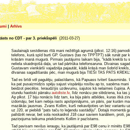
umi
|
Arhīvs
tāsts no CDT - par 3. priekšspēli
(2011-03-27)
Saulainajā sestdienas rītā mani nežēlīgā agrumā (plkst. 12:16) pamod
telefons, kurā spīd burti GP. Gustavs (tas no TPPTPT) sāk runāt par 
krāsām manā mugurā. Pirmais jautājums laikam bija, "kādā kreklā tu s
neliela skaidrojošā daļa, un tad pārtrūka telefonsaruna. Dīvainas saga
Gustavam vienkārši vajadzēja pajautāt, kādā krāsā man šobrīd krekls, j
dīvainas sagadīšanās pēc, man mugurā bija TIEŠI TAS PATS KREKLS
Tad es brīdi vēl pagulēju, palasīdams, kā Papuass tviterī šausminās.
ka pat pusaizmidzis spēju sajust vispārēju rosību ap to, saņēma mani
beidzot piecēlos. Ieraudzījis uzdevumu, sajutos kā nelaimes čupiņa. A
stundu haotiski pārraku
autoliste.lv
, līdz nonācu pie slēdziena, ka tas 
Ap plkst. 17 biju nonācis līdz tam, ka bija pāris atbildes, kuras itkā zin
izdomāju, bet kam nebija rasts apstiprinājums, un pāris, par kurām ma
mazākās jausmas. Zvans Kollim, kurš nekavējoties un bez variantu uz
uz J20, ar piebildi "pats taču to leģendu sastādīju". Dotajā momentā g
palīdzēt nevar, bet sola noskaidrot J18 caur saviem kanāliem, proti, ja
paziņojuma teikuma priekšmets Kollim ir pazīstams.
Tad pavisam neviļus ieraugu, ka jautājumā par E98 cenu ir minēts E9