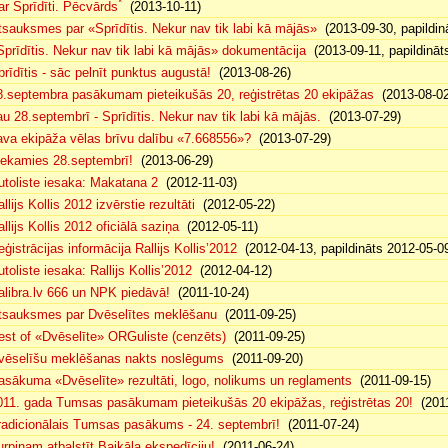
*
ar Sprīdīti. Pēcvārds
(2013-10-11)
tsauksmes par «Sprīdītis. Nekur nav tik labi kā mājās»
(2013-09-30, papildin
Sprīdītis. Nekur nav tik labi kā mājās» dokumentācija
(2013-09-11, papildināt
prīdītis - sāc pelnīt punktus augustā!
(2013-08-26)
8.septembra pasākumam pieteikušās 20, reģistrētas 20 ekipāžas
(2013-08-02
au 28.septembrī - Sprīdītis. Nekur nav tik labi kā mājās.
(2013-07-29)
ava ekipāža vēlas brīvu dalību «7.668556»?
(2013-07-29)
iekamies 28.septembrī!
(2013-06-29)
utoliste iesaka: Makatana 2
(2012-11-03)
llijs Kollis 2012 izvērstie rezultāti
(2012-05-22)
llijs Kollis 2012 oficiālā saziņa
(2012-05-11)
eģistrācijas informācija Rallijs Kollis’2012
(2012-04-13, papildināts 2012-05-0
toliste iesaka: Rallijs Kollis’2012
(2012-04-12)
alibra.lv 666 un NPK piedāvā!
(2011-10-24)
tsauksmes par Dvēselītes meklēšanu
(2011-09-25)
est of «Dvēselīte» ORGuliste (cenzēts)
(2011-09-25)
vēselīšu meklēšanas nakts noslēgums
(2011-09-20)
asākuma «Dvēselīte» rezultāti, logo, nolikums un reglaments
(2011-09-15)
011. gada Tumsas pasākumam pieteikušās 20 ekipāžas, reģistrētas 20!
(2011
radicionālais Tumsas pasākums - 24. septembrī!
(2011-07-24)
urpinam atbalstīt Baikāla ekspedīciju!
(2011-06-24)