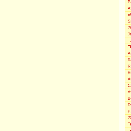
P
A
«
S
2
J
T
T
A
Ra
Ra
R
Au
C
A
B
D
P
2
T
T