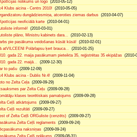
Xpotīcijas nolikums un logo
(2010-05-12)
x4 Klubs aicina - Centrs 2010!
(2010-05-05)
rgandizatoru dungādziesmiņa, atceroties ziemas darbus
(2010-04-07)
Xpotīcijas neoficiālā karte
(2010-04-01)
utoliste informē!
(2010-03-01)
utoliste plāno, Ministru kabinets dara...
(2010-02-13)
arbs pie pasākuma veidošanas kūsāt kūsā!
(2010-02-01)
ā atVILCEENI Polārlapsu ķert brauca...
(2010-01-25)
010. gada 22. maija pasākumam pieteikta 35, reģistrētas 35 ekipāžas
(2010-0
010. gada 22. maijā...
(2009-12-30)
ar to pašu
(2009-12-09)
x4 Klubs aicina - Dublis Nr.4!
(2009-11-04)
oto no Zelta Ceļa
(2009-09-29)
tsauksmes par Zelta Ceļu
(2009-09-28)
omātāju klases teorētiskais pamatojums
(2009-09-28)
elta Ceļš atkārtojums
(2009-09-27)
lta Ceļš rezultāti
(2009-09-27)
est of Zelta Ceļš ORGuliste (cenzēts)
(2009-09-27)
asākuma Zelta Ceļš reglaments
(2009-09-24)
ēcpasākuma naksniņas
(2009-09-24)
asākuma Zelta Ceļš nolikums
(2009-08-31)