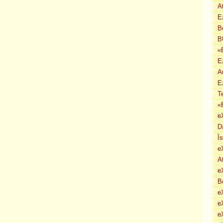
A
E
B
B
«
E
A
E
T
«
e
D
Ī
e
A
e
B
eX
e
e