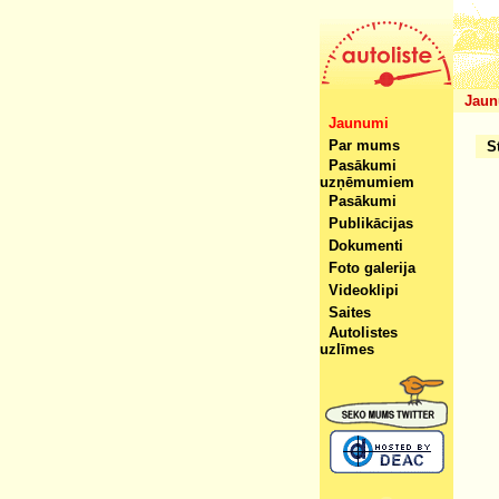
Jaun
Jaunumi
Par mums
S
Pasākumi
uzņēmumiem
Pasākumi
Publikācijas
Dokumenti
Foto galerija
Videoklipi
Saites
Autolistes
uzlīmes