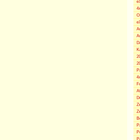
e
4
O
e
A
A
D
K
2
2
P
4
F
A
D
Z
Ze
B
P
P
P