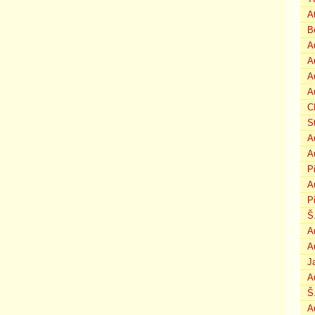
A
B
A
A
A
A
C
S
A
A
P
A
P
Š
A
A
J
A
Š
A