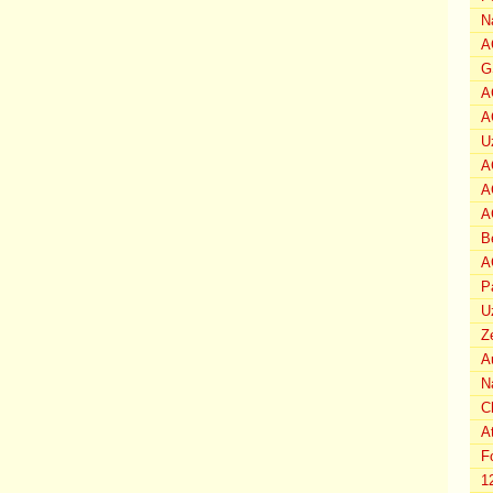
N
A
G
A
A
U
A
A
A
B
A
P
U
Z
A
N
C
A
F
1