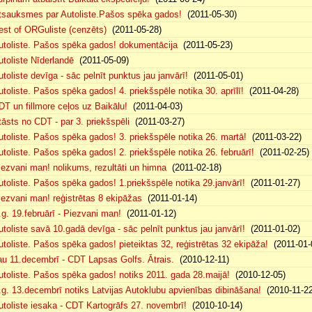
tsauksmes par Autoliste.Pašos spēka gados!
(2011-05-30)
est of ORGuliste (cenzēts)
(2011-05-28)
utoliste. Pašos spēka gados! dokumentācija
(2011-05-23)
utoliste Nīderlandē
(2011-05-09)
utoliste devīga - sāc pelnīt punktus jau janvārī!
(2011-05-01)
utoliste. Pašos spēka gados! 4. priekšspēle notika 30. aprīlī!
(2011-04-28)
DT un fillmore ceļos uz Baikālu!
(2011-04-03)
tāsts no CDT - par 3. priekšspēli
(2011-03-27)
utoliste. Pašos spēka gados! 3. priekšspēle notika 26. martā!
(2011-03-22)
utoliste. Pašos spēka gados! 2. priekšspēle notika 26. februārī!
(2011-02-25)
iezvani man! nolikums, rezultāti un himna
(2011-02-18)
utoliste. Pašos spēka gados! 1.priekšspēle notika 29.janvārī!
(2011-01-27)
iezvani man! reģistrētas 8 ekipāžas
(2011-01-14)
.g. 19.februārī - Piezvani man!
(2011-01-12)
utoliste savā 10.gadā devīga - sāc pelnīt punktus jau janvārī!
(2011-01-02)
utoliste. Pašos spēka gados! pieteiktas 32, reģistrētas 32 ekipāža!
(2011-01-
au 11.decembrī - CDT Lapsas Golfs. Ātrais.
(2010-12-11)
utoliste. Pašos spēka gados! notiks 2011. gada 28.maijā!
(2010-12-05)
.g. 13.decembrī notiks Latvijas Autoklubu apvienības dibināšana!
(2010-11-22
utoliste iesaka - CDT Kartogrāfs 27. novembrī!
(2010-10-14)