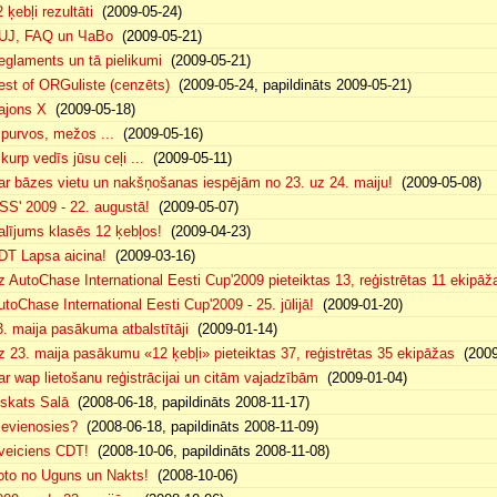
 ķebļi rezultāti
(2009-05-24)
UJ, FAQ un ЧаВо
(2009-05-21)
eglaments un tā pielikumi
(2009-05-21)
est of ORGuliste (cenzēts)
(2009-05-24, papildināts 2009-05-21)
ajons X
(2009-05-18)
. purvos, mežos ...
(2009-05-16)
 kurp vedīs jūsu ceļi ...
(2009-05-11)
ar bāzes vietu un nakšņošanas iespējām no 23. uz 24. maiju!
(2009-05-08)
SS' 2009 - 22. augustā!
(2009-05-07)
alījums klasēs 12 ķebļos!
(2009-04-23)
DT Lapsa aicina!
(2009-03-16)
z AutoChase International Eesti Cup'2009 pieteiktas 13, reģistrētas 11 ekipāž
utoChase International Eesti Cup'2009 - 25. jūlijā!
(2009-01-20)
3. maija pasākuma atbalstītāji
(2009-01-14)
z 23. maija pasākumu «12 ķebļi» pieteiktas 37, reģistrētas 35 ekipāžas
(2009
ar wap lietošanu reģistrācijai un citām vajadzībām
(2009-01-04)
eskats Salā
(2008-06-18, papildināts 2008-11-17)
ievienosies?
(2008-06-18, papildināts 2008-11-09)
veiciens CDT!
(2008-10-06, papildināts 2008-11-08)
oto no Uguns un Nakts!
(2008-10-06)