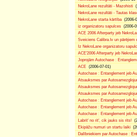
NekroLane rezultāti - Mazohisti
(
NekroLane rezultāti - Tautas klas
NekroLane starta kārtība
(2006-0
iz organizatoru sapulces
(2006-0
ACE 2006 Afterparty jeb NekroL
Sveiciens Calibra.lv un pārējiem 
Iz NekroLane organizatoru sapulc
ACE'2006 Afterparty jeb NekroLa
Joprojām Autochase : Entanglem
ACE
(2006-07-01)
Autochase : Entanglement jeb A
Atsauksmes par Autosamezglojum
Atsauksmes par Autosamezgloju
Atsauksmes par Autosamezgloju
Autochase : Entanglement jeb Au
Autochase : Entanglement jeb A
Autochase : Entanglement jeb Au
Labrit' no rit', cik jauks sis rits!
(2
Ekipāžu numuri un startu laiki
(20
Dalībniekiem par Autochase : E