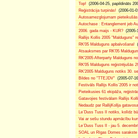
Top!
(2006-04-25, papildināts 20
Reģistrācija turpinās!
(2006-01-0
Autosamezglojumam pieteikušās
Autochase : Entanglement jeb A
2006. gada maijs - KUR?
(2005-1
Rallijs Kollis 2005 "Malduguns" re
RK'05 Malduguns apbalvošana!
(
Atsauksmes par RK'05 Maldugu
RK'2005 Afterparty Malduguns n
RK'05 Malduguns reģistrējušās 2
RK'2005 Malduguns notiks 30. se
Bildes no "TTEJDV"
(2005-07-16
Festivāls Rallijs Kollis`2005 ir not
Pieteikusies 61 ekipāža, reģistrāc
Gatavojies festivālam Rallijs Koll
Nedaudz par RallijKollja gatavos
Le`Duss Tuss II notiks, kolīdz b
Vai ar sešu stundu apmācību kur
Le`Duss Tuss II - jau 5. decembr
SOAL un Rīgas Domes sarakste pa