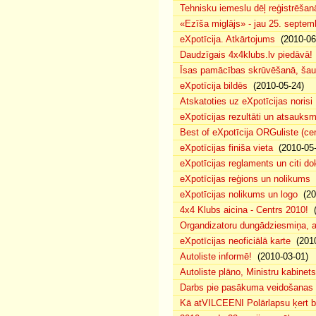
Tehnisku iemeslu dēļ reģistrēša
«Ezīša miglājs» - jau 25. septemb
eXpotīcija. Atkārtojums
(2010-06
Daudzīgais 4x4klubs.lv piedāvā!
Īsas pamācības skrūvēšanā, šau
eXpotīcija bildēs
(2010-05-24)
Atskatoties uz eXpotīcijas norisi
eXpotīcijas rezultāti un atsauks
Best of eXpotīcija ORGuliste (ce
eXpotīcijas finiša vieta
(2010-05-
eXpotīcijas reglaments un citi d
eXpotīcijas reģions un nolikums
(
eXpotīcijas nolikums un logo
(20
4x4 Klubs aicina - Centrs 2010!
(
Organdizatoru dungādziesmiņa, a
eXpotīcijas neoficiālā karte
(2010
Autoliste informē!
(2010-03-01)
Autoliste plāno, Ministru kabinets
Darbs pie pasākuma veidošanas 
Kā atVILCEENI Polārlapsu ķert b