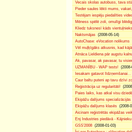
Vecais skolas autobuss, tava s
Pieder saules lēkti mums, vakar
Testējam iespēju piedalīties vide
Mēness spēlē zoli, omulīgi blēd
Kliedz tuksnesī kāds vientuļniek
Naktsmājas
(2008-05-14)
AutoChase: eVocation nolikums
(
Vēl muļķīgāks atkusnis, kad kā
Atnāca Lieldiena pār augstu kalnu
Ak, pavasar, ak pavasar, tu visie
UZMANĪBU - WAP tests!
(2008-
Iesakam gatavot līdzņemšanai...
Caur baltu puteni ap tavu dzīvi 
Reģistrācija uz regularitāti!
(2008
Paies laiks, kas atkal visu dzie
Ekipāžu dalījums specializācijās
Ekipāžu dalījums klasēs
(2008-0
Aicinam reģistrētās ekipāžas vei
Enj Industries piedāvā - Kājniek
GSS'2008
(2008-01-03)
Īsi par Autochase : eVocation da