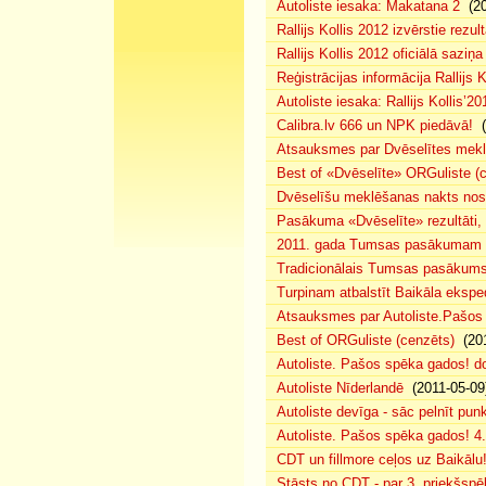
Autoliste iesaka: Makatana 2
(20
Rallijs Kollis 2012 izvērstie rezult
Rallijs Kollis 2012 oficiālā saziņa
Reģistrācijas informācija Rallijs K
Autoliste iesaka: Rallijs Kollis’20
Calibra.lv 666 un NPK piedāvā!
(
Atsauksmes par Dvēselītes mek
Best of «Dvēselīte» ORGuliste (
Dvēselīšu meklēšanas nakts no
Pasākuma «Dvēselīte» rezultāti,
2011. gada Tumsas pasākumam pi
Tradicionālais Tumsas pasākums 
Turpinam atbalstīt Baikāla eksped
Atsauksmes par Autoliste.Pašos
Best of ORGuliste (cenzēts)
(201
Autoliste. Pašos spēka gados! d
Autoliste Nīderlandē
(2011-05-09
Autoliste devīga - sāc pelnīt punk
Autoliste. Pašos spēka gados! 4. 
CDT un fillmore ceļos uz Baikālu
Stāsts no CDT - par 3. priekšspēl