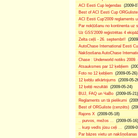
ACI Eesti Cup leģendas
(2009-07
Best of ACI Eesti Cup ORGuliste
ACI Eesti Cup'2009 reglaments u
Par nokļūšanu no kontinenta uz s
Uz GSS'2009 reģistrētas 4 ekipāž
Zelta ceļš - 26. septembrī!
(2009-
AutoChase International Eesti Cu
Nakšņošana AutoChase Internatio
Chase : Underworld notiks 2009. g
Atsauksmes par 12 ķebļiem
(200
Foto no 12 ķebļiem
(2009-05-26)
12 ķebļu atkārtojums
(2009-05-2
12 ķebļi rezultāti
(2009-05-24)
BUJ, FAQ un ЧаВо
(2009-05-21)
Reglaments un tā pielikumi
(2009
Best of ORGuliste (cenzēts)
(200
Rajons X
(2009-05-18)
.. purvos, mežos ...
(2009-05-16
.. kurp vedīs jūsu ceļi ...
(2009-0
Par bāzes vietu un nakšņošanas 