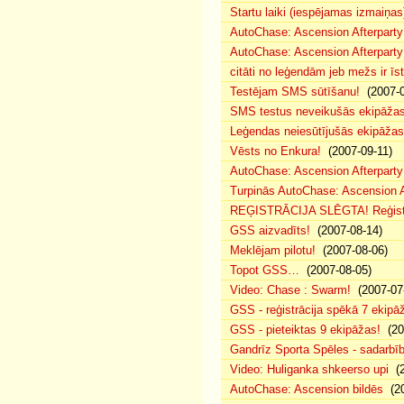
Startu laiki (iespējamas izmaiņas
AutoChase: Ascension Afterparty
AutoChase: Ascension Afterparty
citāti no leģendām jeb mežs ir īst
Testējam SMS sūtīšanu!
(2007-0
SMS testus neveikušās ekipāža
Leģendas neiesūtījušās ekipāžas
Vēsts no Enkura!
(2007-09-11)
AutoChase: Ascension Afterparty 
Turpinās AutoChase: Ascension Af
REĢISTRĀCIJA SLĒGTA! Reģistr
GSS aizvadīts!
(2007-08-14)
Meklējam pilotu!
(2007-08-06)
Topot GSS…
(2007-08-05)
Video: Chase : Swarm!
(2007-07
GSS - reģistrācija spēkā 7 ekipā
GSS - pieteiktas 9 ekipāžas!
(20
Gandrīz Sporta Spēles - sadarbīb
Video: Huliganka shkeerso upi
(2
AutoChase: Ascension bildēs
(20