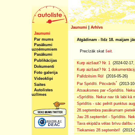
Jaunumi
|
Arhīvs
Jaunumi
Par mums
Atgādinam - līdz 18. maijam jād
Pasākumi
uzņēmumiem
Precīzāk skat
šeit.
Pasākumi
Publikācijas
Kurp aizšaut? Nr. 1
(2024-02-17, 
Dokumenti
Kurp aizšaut? Nr. 1 dokumentācij
Foto galerija
Palīdzēsim Rū!
(2016-05-26)
Videoklipi
*
Par Sprīdīti. Pēcvārds
(2013-10-
Saites
Autolistes
Atsauksmes par «Sprīdītis. Nekur
uzlīmes
«Sprīdītis. Nekur nav tik labi k
Sprīdītis - sāc pelnīt punktus au
28.septembra pasākumam pieteiku
Jau 28.septembrī - Sprīdītis. Nek
Tava ekipāža vēlas brīvu dalību
Tiekamies 28.septembrī!
(2013-0