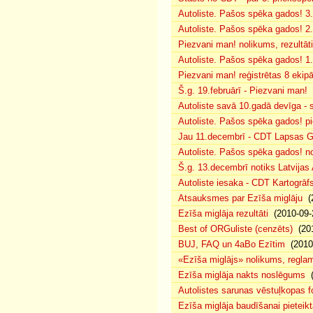
Autoliste. Pašos spēka gados! 3.
Autoliste. Pašos spēka gados! 2. 
Piezvani man! nolikums, rezultāt
Autoliste. Pašos spēka gados! 1.
Piezvani man! reģistrētas 8 ekip
Š.g. 19.februārī - Piezvani man!
(
Autoliste savā 10.gadā devīga - s
Autoliste. Pašos spēka gados! pie
Jau 11.decembrī - CDT Lapsas Go
Autoliste. Pašos spēka gados! no
Š.g. 13.decembrī notiks Latvijas
Autoliste iesaka - CDT Kartogrāf
Atsauksmes par Ezīša miglāju
(2
Ezīša miglāja rezultāti
(2010-09-
Best of ORGuliste (cenzēts)
(201
BUJ, FAQ un 4aBo Ezītim
(2010-
«Ezīša miglājs» nolikums, regla
Ezīša miglāja nakts noslēgums
(
Autolistes sarunas vēstuļkopas f
Ezīša miglāja baudīšanai pieteikt