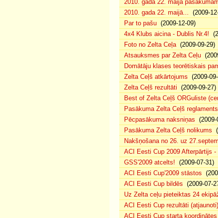
2010. gada 22. maija pasākumam p
2010. gada 22. maijā...
(2009-12-
Par to pašu
(2009-12-09)
4x4 Klubs aicina - Dublis Nr.4!
(2
Foto no Zelta Ceļa
(2009-09-29)
Atsauksmes par Zelta Ceļu
(2009
Domātāju klases teorētiskais p
Zelta Ceļš atkārtojums
(2009-09-
Zelta Ceļš rezultāti
(2009-09-27)
Best of Zelta Ceļš ORGuliste (ce
Pasākuma Zelta Ceļš reglaments
Pēcpasākuma naksniņas
(2009-0
Pasākuma Zelta Ceļš nolikums
(
Nakšņošana no 26. uz 27.septem
ACI Eesti Cup 2009 Afterpārtijs -
GSS'2009 atcelts!
(2009-07-31)
ACI Eesti Cup'2009 stāstos
(200
ACI Eesti Cup bildēs
(2009-07-2
Uz Zelta ceļu pieteiktas 24 ekipā
ACI Eesti Cup rezultāti (atjaunoti
ACI Eesti Cup starta koordinātes