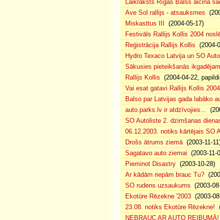
Laikraksts Rīgas Balss aicina sa
Ave Sol rallijs - atsauksmes
(200
Miskasttus III
(2004-05-17)
Festivāls Rallijs Kollis 2004 nosl
Reģistrācija Rallijs Kollis
(2004-04
Hydro Texaco Latvija un SO Autoli
Sākusies pieteikšanās ikgadējam 
Rallijs Kollis
(2004-04-22, papildi
Vai esat gatavi Rallijs Kollis 200
Balso par Latvijas gada labāko au
auto.parks.lv ir atdzīvojies...
(200
SO Autoliste 2. dzimšanas dien
06.12.2003. notiks kārtējais SO 
Drošs ātrums ziemā
(2003-11-11
Sagatavo auto ziemai
(2003-11-0
Pieminot Disastry
(2003-10-28)
Ar kādām riepām brauc Tu?
(200
SO rudens uzsaukums
(2003-08-
Ekotūre Rēzekne '2003
(2003-08-
23.08. notiks Ekotūre Rēzekne!
(
NEBRAUC AR AUTO REIBUMĀ!