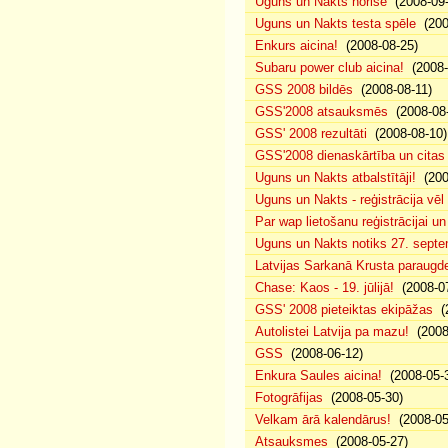
Uguns un Nakts norise
(2008-09-
Uguns un Nakts testa spēle
(200
Enkurs aicina!
(2008-08-25)
Subaru power club aicina!
(2008-
GSS 2008 bildēs
(2008-08-11)
GSS'2008 atsauksmēs
(2008-08-
GSS' 2008 rezultāti
(2008-08-10)
GSS'2008 dienaskārtība un citas
Uguns un Nakts atbalstītāji!
(200
Uguns un Nakts - reģistrācija vē
Par wap lietošanu reģistrācijai u
Uguns un Nakts notiks 27. septe
Latvijas Sarkanā Krusta paraug
Chase: Kaos - 19. jūlijā!
(2008-07
GSS' 2008 pieteiktas ekipāžas
(2
Autolistei Latvija pa mazu!
(2008
GSS
(2008-06-12)
Enkura Saules aicina!
(2008-05-
Fotogrāfijas
(2008-05-30)
Velkam ārā kalendārus!
(2008-05
Atsauksmes
(2008-05-27)