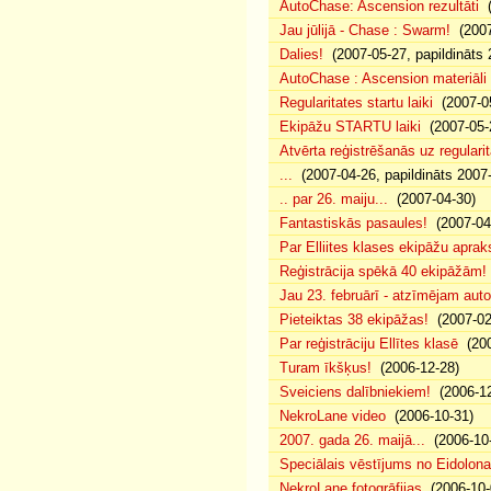
AutoChase: Ascension rezultāti
(
Jau jūlijā - Chase : Swarm!
(2007
Dalies!
(2007-05-27, papildināts 
AutoChase : Ascension materiāli
Regularitates startu laiki
(2007-05
Ekipāžu STARTU laiki
(2007-05-
Atvērta reģistrēšanās uz regularit
...
(2007-04-26, papildināts 2007
.. par 26. maiju...
(2007-04-30)
Fantastiskās pasaules!
(2007-04
Par Elliites klases ekipāžu aprak
Reģistrācija spēkā 40 ekipāžām!
Jau 23. februārī - atzīmējam aut
Pieteiktas 38 ekipāžas!
(2007-02
Par reģistrāciju Ellītes klasē
(200
Turam īkšķus!
(2006-12-28)
Sveiciens dalībniekiem!
(2006-12
NekroLane video
(2006-10-31)
2007. gada 26. maijā...
(2006-10-
Speciālais vēstījums no Eidolona
NekroLane fotogrāfijas
(2006-10-