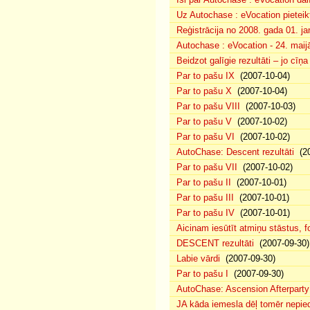
Uz Autochase : eVocation pieteik
Reģistrācija no 2008. gada 01. ja
Autochase : eVocation - 24. maij
Beidzot galīgie rezultāti – jo cīņ
Par to pašu IX
(2007-10-04)
Par to pašu X
(2007-10-04)
Par to pašu VIII
(2007-10-03)
Par to pašu V
(2007-10-02)
Par to pašu VI
(2007-10-02)
AutoChase: Descent rezultāti
(20
Par to pašu VII
(2007-10-02)
Par to pašu II
(2007-10-01)
Par to pašu III
(2007-10-01)
Par to pašu IV
(2007-10-01)
Aicinam iesūtīt atmiņu stāstus, fo
DESCENT rezultāti
(2007-09-30)
Labie vārdi
(2007-09-30)
Par to pašu I
(2007-09-30)
AutoChase: Ascension Afterparty
JA kāda iemesla dēļ tomēr nepied