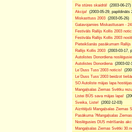
Pie stūres skaidrā!
(2003-06-27)
Akcija!
(2003-05-29, papildināts 
Miskasttuss 2003
(2003-05-26)
Gatavojamies Miskasttusam - 24
Festivāls Rallijs Kollis 2003 notic
Festivāla Rallijs Kollis 2003 nos
Pieteikšanās pasākumam Rallijs 
Rallijs Kollis 2003
(2003-03-17, p
Autolistes Donordiena noslēgusi
Autolistes Donordiena
(2003-02-
Le`Duss Tuss`2003 noticis!
(2003
Le`Duss Tuss`2003 beidzot tiešām
SO Autoliste mājas lapa hostēj
Mangaļsalas Ziemas Svētku rezul
Listei BŪS sava mājas lapa!
(200
Sveika, Liste!
(2002-12-03)
Aizritējuši Mangaļsalas Ziemas S
Pasākuma ?Mangaļsalas Ziemas S
Noslēgusies DUS mērīšanās akci
Mangaļsalas Ziemas Svētki 30.n