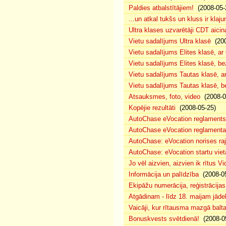
Paldies atbalstītājiem!
(2008-05-
...un atkal tukšs un kluss ir klaj
Ultra klases uzvarētāji CDT aicin
Vietu sadalījums Ultra klasē
(200
Vietu sadalījums Elites klasē, a
Vietu sadalījums Elites klasē, 
Vietu sadalījums Tautas klasē, 
Vietu sadalījums Tautas klasē, 
Atsauksmes, foto, video
(2008-0
Kopējie rezultāti
(2008-05-25)
AutoChase eVocation reglaments
AutoChase eVocation reglamenta 
AutoChase: eVocation norises ra
AutoChase: eVocation startu viet
Jo vēl aizvien, aizvien ik rītus 
Informācija un palīdzība
(2008-05
Ekipāžu numerācija, reģistrācijas 
Atgādinam - līdz 18. maijam jādek
Vaicāji, kur rītausma mazgā bal
Bonuskvests svētdienā!
(2008-0