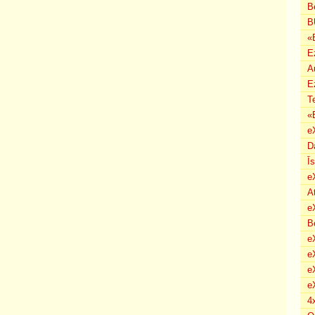
B
B
«
E
A
E
T
«
e
D
Ī
e
A
e
B
eX
e
e
e
4