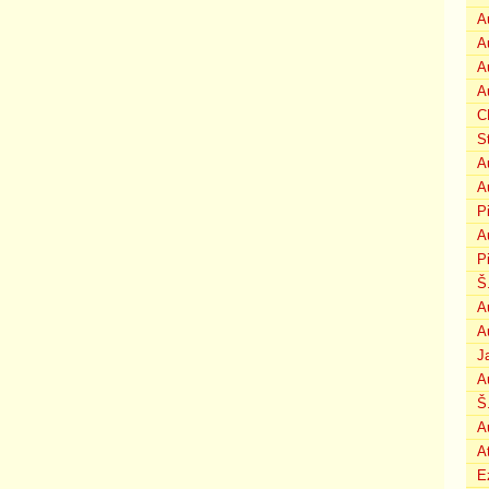
A
A
A
A
C
S
A
A
P
A
P
Š
A
A
J
A
Š
A
A
E