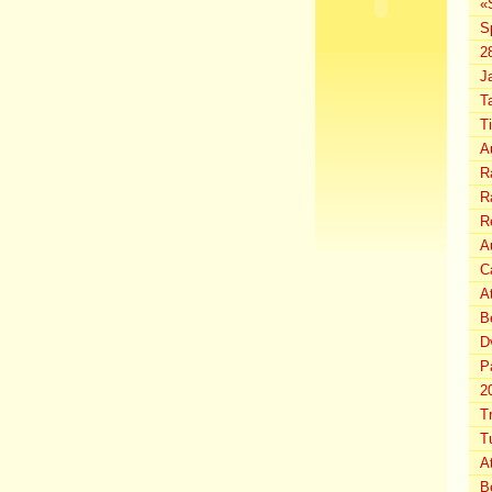
«
S
2
J
T
T
A
Ra
Ra
R
Au
C
A
B
D
P
2
T
T
A
B