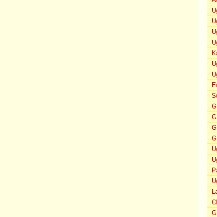
U
U
U
U
K
U
U
E
S
G
G
G
G
U
U
P
U
L
C
G