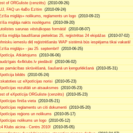
est of ORGuliste (cenzēts)
(2010-09-26)
UJ, FAQ un 4aBo Ezītim
(2010-09-24)
Ezīša miglājs» nolikums, reglaments un logo
(2010-09-22)
zīša miglāja nakts noslēgums
(2010-09-20)
utolistes sarunas vēstuļkopas formātā!
(2010-08-07)
zīša miglāja baudīšanai pieteiktas 25, reģistrētas 24 ekipāžas
(2010-07-02)
ehnisku iemeslu dēļ reģistrēšanās WAP sistēmā būs iespējama tikai vakarā!
(
Ezīša miglājs» - jau 25. septembrī!
(2010-06-25)
Xpotīcija. Atkārtojums
(2010-06-06)
audzīgais 4x4klubs.lv piedāvā!
(2010-06-02)
sas pamācības skrūvēšanā, šaušanā un ķengurlēkšanā
(2010-05-31)
Xpotīcija bildēs
(2010-05-24)
tskatoties uz eXpotīcijas norisi
(2010-05-23)
Xpotīcijas rezultāti un atsauksmes
(2010-05-23)
est of eXpotīcija ORGuliste (cenzēts)
(2010-05-23)
potīcijas finiša vieta
(2010-05-21)
Xpotīcijas reglaments un citi dokumenti
(2010-05-20)
Xpotīcijas reģions un nolikums
(2010-05-17)
Xpotīcijas nolikums un logo
(2010-05-12)
x4 Klubs aicina - Centrs 2010!
(2010-05-05)