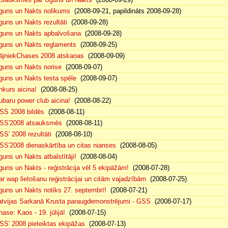
guns un Nakts nolikums
(2008-09-21, papildināts 2008-09-28)
guns un Nakts rezultāti
(2008-09-28)
guns un Nakts apbalvošana
(2008-09-28)
guns un Nakts reglaments
(2008-09-25)
ājniekChases 2008 atskaņas
(2008-09-09)
guns un Nakts norise
(2008-09-07)
guns un Nakts testa spēle
(2008-09-07)
nkurs aicina!
(2008-08-25)
ubaru power club aicina!
(2008-08-22)
SS 2008 bildēs
(2008-08-11)
SS'2008 atsauksmēs
(2008-08-11)
SS' 2008 rezultāti
(2008-08-10)
SS'2008 dienaskārtība un citas nianses
(2008-08-05)
guns un Nakts atbalstītāji!
(2008-08-04)
guns un Nakts - reģistrācija vēl 5 ekipāžām!
(2008-07-28)
ar wap lietošanu reģistrācijai un citām vajadzībām
(2008-07-25)
guns un Nakts notiks 27. septembrī!
(2008-07-21)
atvijas Sarkanā Krusta paraugdemonstrējumi - GSS
(2008-07-17)
hase: Kaos - 19. jūlijā!
(2008-07-15)
SS' 2008 pieteiktas ekipāžas
(2008-07-13)