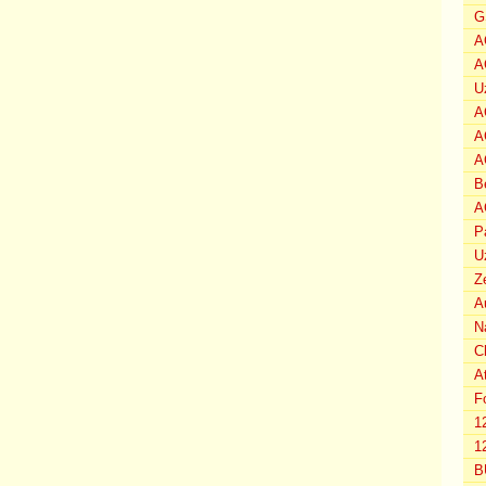
G
A
A
U
A
A
A
B
A
P
U
Z
A
N
C
A
F
1
12
B