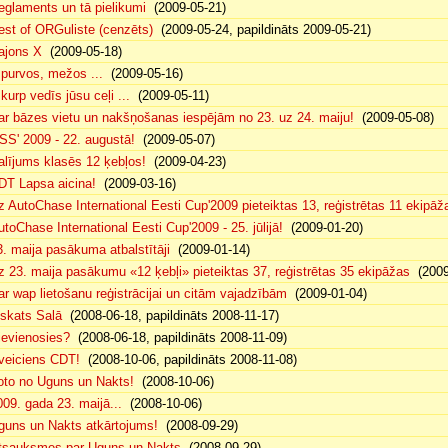
eglaments un tā pielikumi
(2009-05-21)
est of ORGuliste (cenzēts)
(2009-05-24, papildināts 2009-05-21)
ajons X
(2009-05-18)
. purvos, mežos ...
(2009-05-16)
 kurp vedīs jūsu ceļi ...
(2009-05-11)
ar bāzes vietu un nakšņošanas iespējām no 23. uz 24. maiju!
(2009-05-08)
SS' 2009 - 22. augustā!
(2009-05-07)
alījums klasēs 12 ķebļos!
(2009-04-23)
DT Lapsa aicina!
(2009-03-16)
z AutoChase International Eesti Cup'2009 pieteiktas 13, reģistrētas 11 ekipāž
utoChase International Eesti Cup'2009 - 25. jūlijā!
(2009-01-20)
3. maija pasākuma atbalstītāji
(2009-01-14)
z 23. maija pasākumu «12 ķebļi» pieteiktas 37, reģistrētas 35 ekipāžas
(2009
ar wap lietošanu reģistrācijai un citām vajadzībām
(2009-01-04)
eskats Salā
(2008-06-18, papildināts 2008-11-17)
ievienosies?
(2008-06-18, papildināts 2008-11-09)
veiciens CDT!
(2008-10-06, papildināts 2008-11-08)
oto no Uguns un Nakts!
(2008-10-06)
009. gada 23. maijā...
(2008-10-06)
guns un Nakts atkārtojums!
(2008-09-29)
tsauksmes par Uguns un Nakts
(2008-09-29)