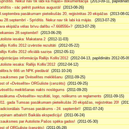
Sprīdītis. Nekur nav tik labi kā mājās» dokumentācija
(2013-09-11, papildināt
prīdītis - sāc pelnīt punktus augustā!
(2013-08-26)
8.septembra pasākumam pieteikušās 20, reģistrētas 20 ekipāžas
(2013-08-02
au 28.septembrī - Sprīdītis. Nekur nav tik labi kā mājās.
(2013-07-29)
ava ekipāža vēlas brīvu dalību «7.668556»?
(2013-07-29)
iekamies 28.septembrī!
(2013-06-29)
utoliste iesaka: Makatana 2
(2012-11-03)
llijs Kollis 2012 izvērstie rezultāti
(2012-05-22)
llijs Kollis 2012 oficiālā saziņa
(2012-05-11)
eģistrācijas informācija Rallijs Kollis’2012
(2012-04-13, papildināts 2012-05-0
toliste iesaka: Rallijs Kollis’2012
(2012-04-12)
alibra.lv 666 un NPK piedāvā!
(2011-10-24)
tsauksmes par Dvēselītes meklēšanu
(2011-09-25)
est of «Dvēselīte» ORGuliste (cenzēts)
(2011-09-25)
vēselīšu meklēšanas nakts noslēgums
(2011-09-20)
asākuma «Dvēselīte» rezultāti, logo, nolikums un reglaments
(2011-09-15)
011. gada Tumsas pasākumam pieteikušās 20 ekipāžas, reģistrētas 20!
(2011
radicionālais Tumsas pasākums - 24. septembrī!
(2011-07-24)
urpinam atbalstīt Baikāla ekspedīciju!
(2011-06-24)
tsauksmes par Autoliste.Pašos spēka gados!
(2011-05-30)
est of ORGuliste (cenzēts)
(2011-05-28)