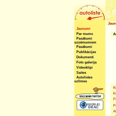
Jaun
Jaunumi
Par mums
A
Pasākumi
uzņēmumiem
Pasākumi
Publikācijas
Dokumenti
Foto galerija
Videoklipi
Saites
Autolistes
uzlīmes
K
K
P
P
A