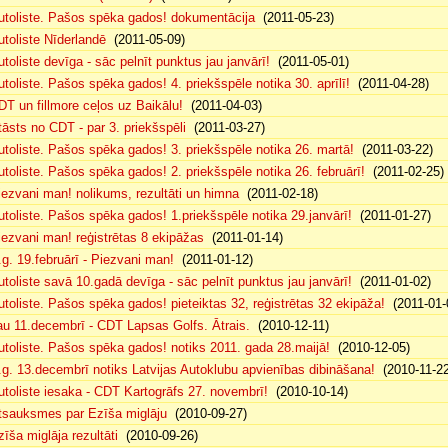
utoliste. Pašos spēka gados! dokumentācija
(2011-05-23)
utoliste Nīderlandē
(2011-05-09)
utoliste devīga - sāc pelnīt punktus jau janvārī!
(2011-05-01)
utoliste. Pašos spēka gados! 4. priekšspēle notika 30. aprīlī!
(2011-04-28)
DT un fillmore ceļos uz Baikālu!
(2011-04-03)
tāsts no CDT - par 3. priekšspēli
(2011-03-27)
utoliste. Pašos spēka gados! 3. priekšspēle notika 26. martā!
(2011-03-22)
utoliste. Pašos spēka gados! 2. priekšspēle notika 26. februārī!
(2011-02-25)
iezvani man! nolikums, rezultāti un himna
(2011-02-18)
utoliste. Pašos spēka gados! 1.priekšspēle notika 29.janvārī!
(2011-01-27)
iezvani man! reģistrētas 8 ekipāžas
(2011-01-14)
.g. 19.februārī - Piezvani man!
(2011-01-12)
utoliste savā 10.gadā devīga - sāc pelnīt punktus jau janvārī!
(2011-01-02)
utoliste. Pašos spēka gados! pieteiktas 32, reģistrētas 32 ekipāža!
(2011-01-
au 11.decembrī - CDT Lapsas Golfs. Ātrais.
(2010-12-11)
utoliste. Pašos spēka gados! notiks 2011. gada 28.maijā!
(2010-12-05)
.g. 13.decembrī notiks Latvijas Autoklubu apvienības dibināšana!
(2010-11-22
utoliste iesaka - CDT Kartogrāfs 27. novembrī!
(2010-10-14)
tsauksmes par Ezīša miglāju
(2010-09-27)
zīša miglāja rezultāti
(2010-09-26)