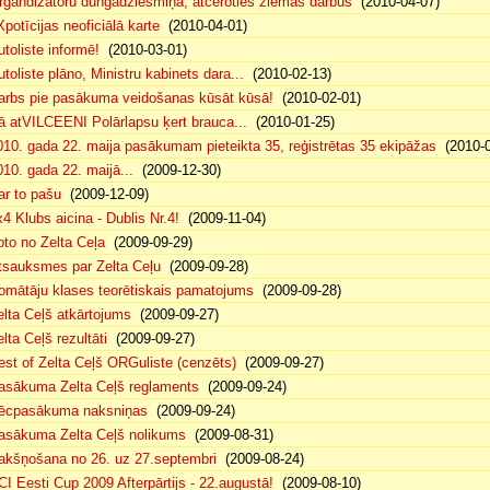
rgandizatoru dungādziesmiņa, atceroties ziemas darbus
(2010-04-07)
Xpotīcijas neoficiālā karte
(2010-04-01)
utoliste informē!
(2010-03-01)
utoliste plāno, Ministru kabinets dara...
(2010-02-13)
arbs pie pasākuma veidošanas kūsāt kūsā!
(2010-02-01)
ā atVILCEENI Polārlapsu ķert brauca...
(2010-01-25)
010. gada 22. maija pasākumam pieteikta 35, reģistrētas 35 ekipāžas
(2010-0
010. gada 22. maijā...
(2009-12-30)
ar to pašu
(2009-12-09)
x4 Klubs aicina - Dublis Nr.4!
(2009-11-04)
oto no Zelta Ceļa
(2009-09-29)
tsauksmes par Zelta Ceļu
(2009-09-28)
omātāju klases teorētiskais pamatojums
(2009-09-28)
elta Ceļš atkārtojums
(2009-09-27)
lta Ceļš rezultāti
(2009-09-27)
est of Zelta Ceļš ORGuliste (cenzēts)
(2009-09-27)
asākuma Zelta Ceļš reglaments
(2009-09-24)
ēcpasākuma naksniņas
(2009-09-24)
asākuma Zelta Ceļš nolikums
(2009-08-31)
akšņošana no 26. uz 27.septembri
(2009-08-24)
CI Eesti Cup 2009 Afterpārtijs - 22.augustā!
(2009-08-10)