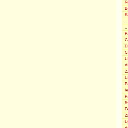
R
B
R
.
..
P
G
D
C
U
A
2
U
P
I
P
S
F
2
U
A