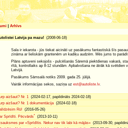
umi
|
Arhīvs
utolistei Latvija pa mazu!
(2008-06-18)
Sala ir iekarota - jūs tiekat aicināti uz pasākumu fantastiskā šīs pasau
zināma ar lieliskām grantenēm un kadiķu audzēm. Mēs jums to parādī
Plāns aptuveni sekojošs - pulcēšanās Sāremā piektdienas vakarā, star
rītā, kontrollaiks ap 8-12 stundām. Apbalvošana ne ātrāk kā svētdien va
Latvijā.
Pasākums Sāmsalā notiks 2009. gada 25. jūlijā.
Vairāk informācijas sekos, saziņa uz
est@autoliste.lv
.
urp aizšaut? Nr. 1
(2024-02-17, papildināts 2024-02-18)
urp aizšaut? Nr. 1 dokumentācija
(2024-02-18)
alīdzēsim Rū!
(2016-05-26)
*
ar Sprīdīti. Pēcvārds
(2013-10-11)
tsauksmes par «Sprīdītis. Nekur nav tik labi kā mājās»
(2013-09-30, papildin