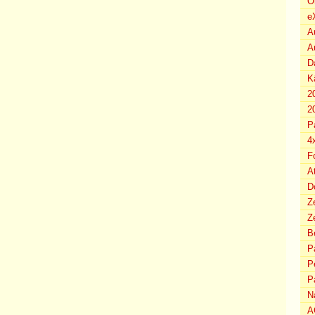
O
e
A
A
D
K
2
2
P
4
F
A
D
Z
Ze
B
P
P
P
N
A