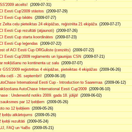
SS'2009 atcelts!
(2009-07-31)
CI Eesti Cup'2009 stāstos
(2009-07-29)
CI Eesti Cup bildēs
(2009-07-27)
z Zelta ceļu pieteiktas 24 ekipāžas, reģistrēta 21 ekipāža
(2009-07-27)
CI Eesti Cup rezultāti (atjaunoti)
(2009-07-26)
CI Eesti Cup starta koordinātes
(2009-07-23)
CI Eesti Cup leģendas
(2009-07-22)
est of ACI Eesti Cup ORGuliste (cenzēts)
(2009-07-22)
CI Eesti Cup'2009 reglaments un Igaunijas CSN
(2009-07-21)
ar nokļūšanu no kontinenta uz salu
(2009-07-07)
z GSS'2009 reģistrētas 4 ekipāžas, pieteiktas 4 ekipāžas
(2009-06-26)
elta ceļš - 26. septembrī!
(2009-06-18)
utoChase International Eesti Cup - Introduction to Saaremaa
(2009-06-12)
akšņošana AutoChase International Eesti Cup'2009
(2009-06-10)
hase : Underworld notiks 2009. gada 18. jūlijā!
(2009-06-02)
tsauksmes par 12 ķebļiem
(2009-05-26)
oto no 12 ķebļiem
(2009-05-26)
2 ķebļu atkārtojums
(2009-05-26)
 ķebļi rezultāti
(2009-05-24)
UJ, FAQ un ЧаВо
(2009-05-21)