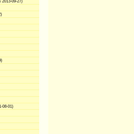
s 2013-09-27)
)
9)
-08-01)