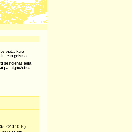
les vietā, kura
sim citā gaismā.
ti sestdienas agrā
i pat atgriežoties
āts 2013-10-10)