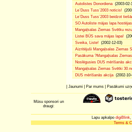
Autolistes Donordiena
(2003-02-
Le`Duss Tuss`2003 noticis!
(2003
Le`Duss Tuss`2003 beidzot tiešām
SO Autoliste mājas lapa hostēj
Mangaļsalas Ziemas Svētku rezul
Listei BŪS sava mājas lapa!
(200
Sveika, Liste!
(2002-12-03)
Aizritējuši Mangaļsalas Ziemas S
Pasākuma ?Mangaļsalas Ziemas S
Noslēgusies DUS mērīšanās akci
Mangaļsalas Ziemas Svētki 30.n
DUS mērīšanās akcija
(2002-10-
|
Jaunumi
|
Par mums
|
Pasākumi uz
Mūsu sponsori un
draugi:
Lapu apkalpo
digiBlink
,
Terms & C