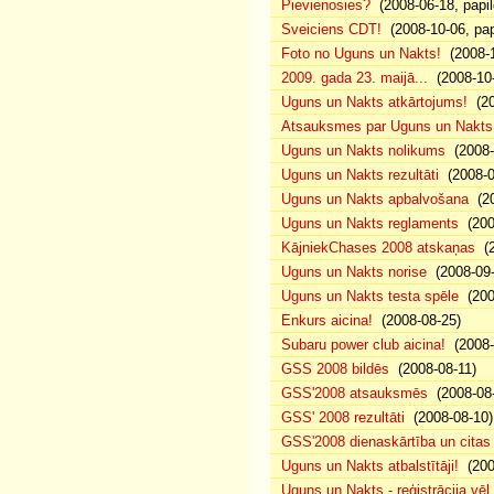
Pievienosies?
(2008-06-18, papil
Sveiciens CDT!
(2008-10-06, pap
Foto no Uguns un Nakts!
(2008-1
2009. gada 23. maijā...
(2008-10-
Uguns un Nakts atkārtojums!
(20
Atsauksmes par Uguns un Nakts
Uguns un Nakts nolikums
(2008-0
Uguns un Nakts rezultāti
(2008-0
Uguns un Nakts apbalvošana
(20
Uguns un Nakts reglaments
(200
KājniekChases 2008 atskaņas
(2
Uguns un Nakts norise
(2008-09-
Uguns un Nakts testa spēle
(200
Enkurs aicina!
(2008-08-25)
Subaru power club aicina!
(2008-
GSS 2008 bildēs
(2008-08-11)
GSS'2008 atsauksmēs
(2008-08-
GSS' 2008 rezultāti
(2008-08-10)
GSS'2008 dienaskārtība un citas
Uguns un Nakts atbalstītāji!
(200
Uguns un Nakts - reģistrācija vē