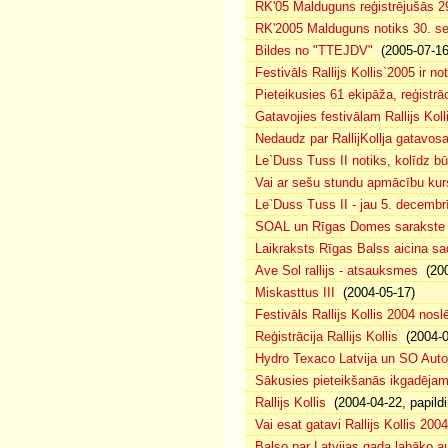
RK'05 Malduguns reģistrējušās 2
RK'2005 Malduguns notiks 30. se
Bildes no "TTEJDV"
(2005-07-16
Festivāls Rallijs Kollis`2005 ir not
Pieteikusies 61 ekipāža, reģistrāc
Gatavojies festivālam Rallijs Koll
Nedaudz par RallijKollja gatavos
Le`Duss Tuss II notiks, kolīdz b
Vai ar sešu stundu apmācību kur
Le`Duss Tuss II - jau 5. decembr
SOAL un Rīgas Domes sarakste pa
Laikraksts Rīgas Balss aicina sa
Ave Sol rallijs - atsauksmes
(200
Miskasttus III
(2004-05-17)
Festivāls Rallijs Kollis 2004 nosl
Reģistrācija Rallijs Kollis
(2004-04
Hydro Texaco Latvija un SO Autoli
Sākusies pieteikšanās ikgadējam 
Rallijs Kollis
(2004-04-22, papildi
Vai esat gatavi Rallijs Kollis 200
Balso par Latvijas gada labāko au