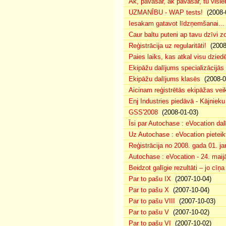
Ak, pavasar, ak pavasar, tu visie
UZMANĪBU - WAP tests!
(2008-
Iesakam gatavot līdzņemšanai...
Caur baltu puteni ap tavu dzīvi 
Reģistrācija uz regularitāti!
(2008
Paies laiks, kas atkal visu dzie
Ekipāžu dalījums specializācijās
Ekipāžu dalījums klasēs
(2008-0
Aicinam reģistrētās ekipāžas vei
Enj Industries piedāvā - Kājniek
GSS'2008
(2008-01-03)
Īsi par Autochase : eVocation da
Uz Autochase : eVocation pieteik
Reģistrācija no 2008. gada 01. ja
Autochase : eVocation - 24. maij
Beidzot galīgie rezultāti – jo cīņ
Par to pašu IX
(2007-10-04)
Par to pašu X
(2007-10-04)
Par to pašu VIII
(2007-10-03)
Par to pašu V
(2007-10-02)
Par to pašu VI
(2007-10-02)