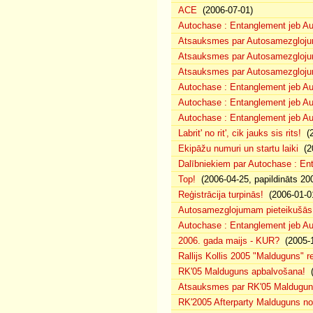
ACE
(2006-07-01)
Autochase : Entanglement jeb A
Atsauksmes par Autosamezglojum
Atsauksmes par Autosamezgloju
Atsauksmes par Autosamezgloju
Autochase : Entanglement jeb Au
Autochase : Entanglement jeb A
Autochase : Entanglement jeb Au
Labrit' no rit', cik jauks sis rits!
(2
Ekipāžu numuri un startu laiki
(20
Dalībniekiem par Autochase : E
Top!
(2006-04-25, papildināts 20
Reģistrācija turpinās!
(2006-01-0
Autosamezglojumam pieteikušās
Autochase : Entanglement jeb A
2006. gada maijs - KUR?
(2005-1
Rallijs Kollis 2005 "Malduguns" re
RK'05 Malduguns apbalvošana!
(
Atsauksmes par RK'05 Maldugu
RK'2005 Afterparty Malduguns n