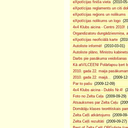
eXpotīcijas finiša vieta
(2010-05-
eXpotīcijas reglaments un citi d
eXpotīcijas reģions un nolikums
(
eXpotīcijas nolikums un logo
(20
4x4 Klubs aicina - Centrs 2010!
(
Organdizatoru dungādziesmiņa, a
eXpotīcijas neoficiālā karte
(2010
Autoliste informē!
(2010-03-01)
Autoliste plāno, Ministru kabinets
Darbs pie pasākuma veidošanas 
Kā atVILCEENI Polārlapsu ķert b
2010. gada 22. maija pasākumam p
2010. gada 22. maijā...
(2009-12-
Par to pašu
(2009-12-09)
4x4 Klubs aicina - Dublis Nr.4!
(2
Foto no Zelta Ceļa
(2009-09-29)
Atsauksmes par Zelta Ceļu
(2009
Domātāju klases teorētiskais p
Zelta Ceļš atkārtojums
(2009-09-
Zelta Ceļš rezultāti
(2009-09-27)
Best of Zelta Ceļš ORGuliste (ce