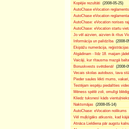
Kopējie rezultāti
(2008-05-25)
AutoChase eVocation reglaments
AutoChase eVocation reglamenta 
AutoChase: eVocation norises ra
AutoChase: eVocation startu viet
Jo vēl aizvien, aizvien ik rītus 
Informācija un palīdzība
(2008-05
Ekipāžu numerācija, reģistrācijas 
Atgādinam - līdz 18. maijam jādek
Vaicāji, kur rītausma mazgā bal
Bonuskvests svētdienā!
(2008-0
Vecais skolas autobuss, tava s
Pieder saules lēkti mums, vakar
Testējam iespēju piedalīties vide
Mēness spēlē zoli, omulīgi blēd
Kliedz tuksnesī kāds vientuļniek
Naktsmājas
(2008-05-14)
AutoChase: eVocation nolikums
(
Vēl muļķīgāks atkusnis, kad kā
Atnāca Lieldiena pār augstu kalnu