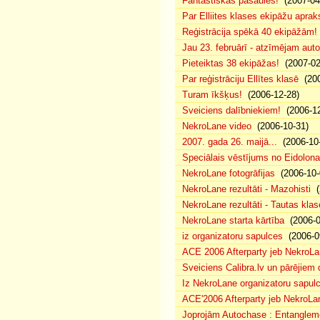
Fantastiskās pasaules!
(2007-04
Par Elliites klases ekipāžu aprak
Reģistrācija spēkā 40 ekipāžām!
Jau 23. februārī - atzīmējam aut
Pieteiktas 38 ekipāžas!
(2007-02
Par reģistrāciju Ellītes klasē
(200
Turam īkšķus!
(2006-12-28)
Sveiciens dalībniekiem!
(2006-12
NekroLane video
(2006-10-31)
2007. gada 26. maijā...
(2006-10-
Speciālais vēstījums no Eidolona
NekroLane fotogrāfijas
(2006-10-
NekroLane rezultāti - Mazohisti
(
NekroLane rezultāti - Tautas klas
NekroLane starta kārtība
(2006-0
iz organizatoru sapulces
(2006-0
ACE 2006 Afterparty jeb NekroL
Sveiciens Calibra.lv un pārējiem 
Iz NekroLane organizatoru sapulc
ACE'2006 Afterparty jeb NekroLa
Joprojām Autochase : Entanglem