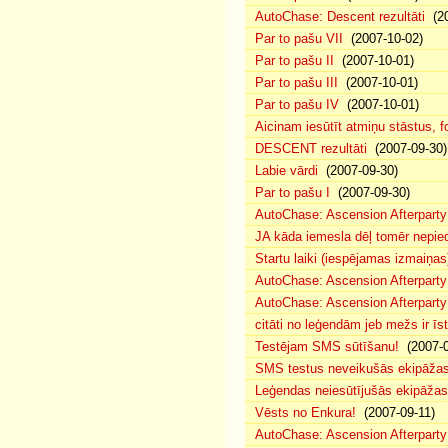
AutoChase: Descent rezultāti
(20
Par to pašu VII
(2007-10-02)
Par to pašu II
(2007-10-01)
Par to pašu III
(2007-10-01)
Par to pašu IV
(2007-10-01)
Aicinam iesūtīt atmiņu stāstus, fo
DESCENT rezultāti
(2007-09-30)
Labie vārdi
(2007-09-30)
Par to pašu I
(2007-09-30)
AutoChase: Ascension Afterparty
JA kāda iemesla dēļ tomēr nepied
Startu laiki (iespējamas izmaiņas
AutoChase: Ascension Afterparty
AutoChase: Ascension Afterparty
citāti no leģendām jeb mežs ir īst
Testējam SMS sūtīšanu!
(2007-0
SMS testus neveikušās ekipāža
Leģendas neiesūtījušās ekipāžas
Vēsts no Enkura!
(2007-09-11)
AutoChase: Ascension Afterparty 