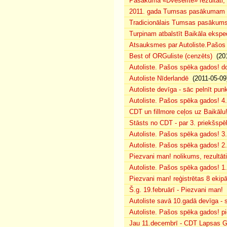
Pasākuma «Dvēselīte» rezultāti,
2011. gada Tumsas pasākumam pi
Tradicionālais Tumsas pasākums 
Turpinam atbalstīt Baikāla eksped
Atsauksmes par Autoliste.Pašos
Best of ORGuliste (cenzēts)
(201
Autoliste. Pašos spēka gados! d
Autoliste Nīderlandē
(2011-05-09
Autoliste devīga - sāc pelnīt punk
Autoliste. Pašos spēka gados! 4. 
CDT un fillmore ceļos uz Baikālu
Stāsts no CDT - par 3. priekšspēl
Autoliste. Pašos spēka gados! 3.
Autoliste. Pašos spēka gados! 2. 
Piezvani man! nolikums, rezultāt
Autoliste. Pašos spēka gados! 1.
Piezvani man! reģistrētas 8 ekip
Š.g. 19.februārī - Piezvani man!
(
Autoliste savā 10.gadā devīga - s
Autoliste. Pašos spēka gados! pie
Jau 11.decembrī - CDT Lapsas Go