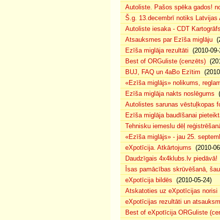
Autoliste. Pašos spēka gados! no
Š.g. 13.decembrī notiks Latvijas
Autoliste iesaka - CDT Kartogrāf
Atsauksmes par Ezīša miglāju
(2
Ezīša miglāja rezultāti
(2010-09-
Best of ORGuliste (cenzēts)
(201
BUJ, FAQ un 4aBo Ezītim
(2010-
«Ezīša miglājs» nolikums, regla
Ezīša miglāja nakts noslēgums
(
Autolistes sarunas vēstuļkopas f
Ezīša miglāja baudīšanai pieteikt
Tehnisku iemeslu dēļ reģistrēša
«Ezīša miglājs» - jau 25. septemb
eXpotīcija. Atkārtojums
(2010-06
Daudzīgais 4x4klubs.lv piedāvā!
Īsas pamācības skrūvēšanā, šau
eXpotīcija bildēs
(2010-05-24)
Atskatoties uz eXpotīcijas norisi
eXpotīcijas rezultāti un atsauks
Best of eXpotīcija ORGuliste (ce