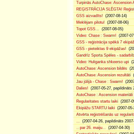
Turpinās AutoChase: Ascension Af
REĢISTRĀCIJA SLĒGTA! Reģistr
GSS aizvadīts!
(2007-08-14)
Meklējam pilotu!
(2007-08-06)
Topot GSS…
(2007-08-05)
Video: Chase : Swarm!
(2007-07
GSS - reģistrācija spēkā 7 ekipā
GSS - pieteiktas 9 ekipāžas!
(20
Gandrīz Sporta Spēles - sadarbīb
Video: Huliganka shkeerso upi
(2
AutoChase: Ascension bildēs
(20
AutoChase: Ascension rezultāti
(
Jau jūlijā - Chase : Swarm!
(2007
Dalies!
(2007-05-27, papildināts 
AutoChase : Ascension materiāli
Regularitates startu laiki
(2007-05
Ekipāžu STARTU laiki
(2007-05-
Atvērta reģistrēšanās uz regularit
...
(2007-04-26, papildināts 2007
.. par 26. maiju...
(2007-04-30)