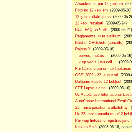
Atsauksmes par 12 ķebļiem
(200
Foto no 12 ķebļiem
(2009-05-26)
12 ķebļu atkārtojums
(2009-05-2
12 ķebļi rezultāti
(2009-05-24)
BUJ, FAQ un ЧаВо
(2009-05-21)
Reglaments un tā pielikumi
(2009
Best of ORGuliste (cenzēts)
(200
Rajons X
(2009-05-18)
.. purvos, mežos ...
(2009-05-16
.. kurp vedīs jūsu ceļi ...
(2009-0
Par bāzes vietu un nakšņošanas 
GSS' 2009 - 22. augustā!
(2009-0
Dalījums klasēs 12 ķebļos!
(2009
CDT Lapsa aicina!
(2009-03-16)
Uz AutoChase International Eesti
AutoChase International Eesti Cup'
23. maija pasākuma atbalstītāji
(
Uz 23. maija pasākumu «12 ķebļi»
Par wap lietošanu reģistrācijai u
Ieskats Salā
(2008-06-18, papild