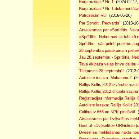
Kurp aizšaut? Nr. 1
(2024-02-17, 
Kurp aizšaut? Nr. 1 dokumentācij
Palīdzēsim Rū!
(2016-05-26)
*
Par Sprīdīti. Pēcvārds
(2013-10-
Atsauksmes par «Sprīdītis. Nekur
«Sprīdītis. Nekur nav tik labi k
Sprīdītis - sāc pelnīt punktus au
28.septembra pasākumam pieteiku
Jau 28.septembrī - Sprīdītis. Nek
Tava ekipāža vēlas brīvu dalību
Tiekamies 28.septembrī!
(2013-0
Autoliste iesaka: Makatana 2
(20
Rallijs Kollis 2012 izvērstie rezult
Rallijs Kollis 2012 oficiālā saziņa
Reģistrācijas informācija Rallijs K
Autoliste iesaka: Rallijs Kollis’20
Calibra.lv 666 un NPK piedāvā!
(
Atsauksmes par Dvēselītes mek
Best of «Dvēselīte» ORGuliste (
Dvēselīšu meklēšanas nakts no