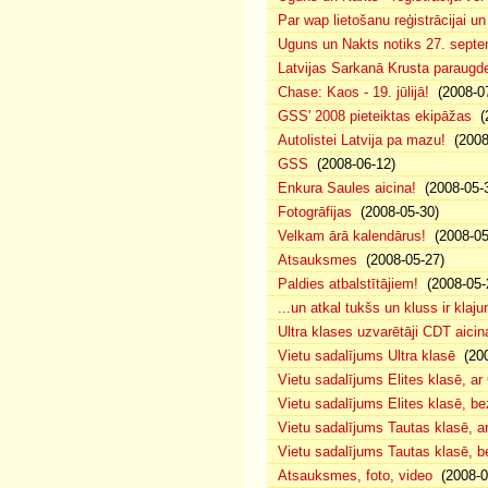
Par wap lietošanu reģistrācijai u
Uguns un Nakts notiks 27. septe
Latvijas Sarkanā Krusta paraug
Chase: Kaos - 19. jūlijā!
(2008-07
GSS' 2008 pieteiktas ekipāžas
(2
Autolistei Latvija pa mazu!
(2008
GSS
(2008-06-12)
Enkura Saules aicina!
(2008-05-
Fotogrāfijas
(2008-05-30)
Velkam ārā kalendārus!
(2008-05
Atsauksmes
(2008-05-27)
Paldies atbalstītājiem!
(2008-05-
...un atkal tukšs un kluss ir klaj
Ultra klases uzvarētāji CDT aicin
Vietu sadalījums Ultra klasē
(200
Vietu sadalījums Elites klasē, a
Vietu sadalījums Elites klasē, 
Vietu sadalījums Tautas klasē, 
Vietu sadalījums Tautas klasē, 
Atsauksmes, foto, video
(2008-0