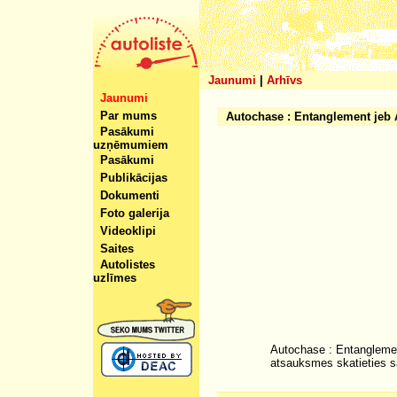
Jaunumi
|
Arhīvs
Jaunumi
Par mums
Autochase : Entanglement jeb
Pasākumi
uzņēmumiem
Pasākumi
Publikācijas
Dokumenti
Foto galerija
Videoklipi
Saites
Autolistes
uzlīmes
Autochase : Entanglemen
atsauksmes skatieties s