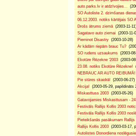
auto.parks.lv ir atdzīvojies...
(200
SO Autoliste 2. dzimšanas dien
06.12.2003. notiks kārtējais SO 
Drošs ātrums ziemā
(2003-11-11
Sagatavo auto ziemai
(2003-11-0
Pieminot Disastry
(2003-10-28)
Ar kādām riepām brauc Tu?
(200
SO rudens uzsaukums
(2003-08-
Ekotūre Rēzekne '2003
(2003-08-
23.08. notiks Ekotūre Rēzekne!
(
NEBRAUC AR AUTO REIBUMĀ!
Pie stūres skaidrā!
(2003-06-27)
Akcija!
(2003-05-29, papildināts 
Miskasttuss 2003
(2003-05-26)
Gatavojamies Miskasttusam - 24
Festivāls Rallijs Kollis 2003 notic
Festivāla Rallijs Kollis 2003 nos
Pieteikšanās pasākumam Rallijs 
Rallijs Kollis 2003
(2003-03-17, p
Autolistes Donordiena noslēgusi