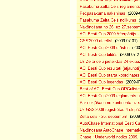
Pasākuma Zelta Ceļš reglaments
Pēcpasākuma naksniņas
(2009-0
Pasākuma Zelta Ceļš nolikums
(
Nakšņošana no 26. uz 27.septem
ACI Eesti Cup 2009 Afterpārtijs -
GSS'2009 atcelts!
(2009-07-31)
ACI Eesti Cup'2009 stāstos
(200
ACI Eesti Cup bildēs
(2009-07-2
Uz Zelta ceļu pieteiktas 24 ekipā
ACI Eesti Cup rezultāti (atjaunoti
ACI Eesti Cup starta koordinātes
ACI Eesti Cup leģendas
(2009-07
Best of ACI Eesti Cup ORGuliste
ACI Eesti Cup'2009 reglaments u
Par nokļūšanu no kontinenta uz s
Uz GSS'2009 reģistrētas 4 ekipāž
Zelta ceļš - 26. septembrī!
(2009-
AutoChase International Eesti Cu
Nakšņošana AutoChase Internatio
Chase : Underworld notiks 2009. g