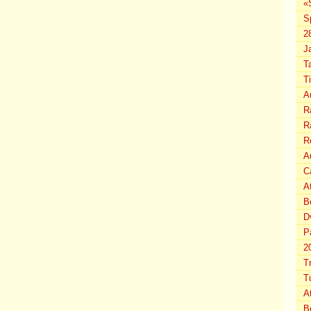
«
S
2
J
T
T
A
Ra
Ra
R
Au
C
A
B
D
P
2
T
T
A
B