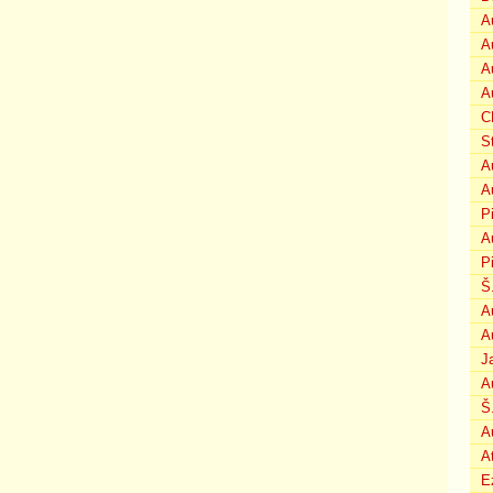
A
A
A
A
C
S
A
A
P
A
P
Š
A
A
J
A
Š
A
A
E