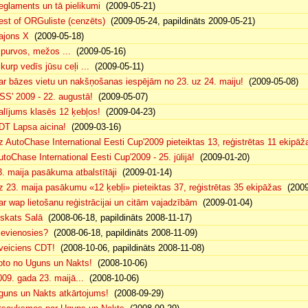
eglaments un tā pielikumi
(2009-05-21)
est of ORGuliste (cenzēts)
(2009-05-24, papildināts 2009-05-21)
ajons X
(2009-05-18)
. purvos, mežos ...
(2009-05-16)
 kurp vedīs jūsu ceļi ...
(2009-05-11)
ar bāzes vietu un nakšņošanas iespējām no 23. uz 24. maiju!
(2009-05-08)
SS' 2009 - 22. augustā!
(2009-05-07)
alījums klasēs 12 ķebļos!
(2009-04-23)
DT Lapsa aicina!
(2009-03-16)
z AutoChase International Eesti Cup'2009 pieteiktas 13, reģistrētas 11 ekipāž
utoChase International Eesti Cup'2009 - 25. jūlijā!
(2009-01-20)
3. maija pasākuma atbalstītāji
(2009-01-14)
z 23. maija pasākumu «12 ķebļi» pieteiktas 37, reģistrētas 35 ekipāžas
(2009
ar wap lietošanu reģistrācijai un citām vajadzībām
(2009-01-04)
eskats Salā
(2008-06-18, papildināts 2008-11-17)
ievienosies?
(2008-06-18, papildināts 2008-11-09)
veiciens CDT!
(2008-10-06, papildināts 2008-11-08)
oto no Uguns un Nakts!
(2008-10-06)
009. gada 23. maijā...
(2008-10-06)
guns un Nakts atkārtojums!
(2008-09-29)