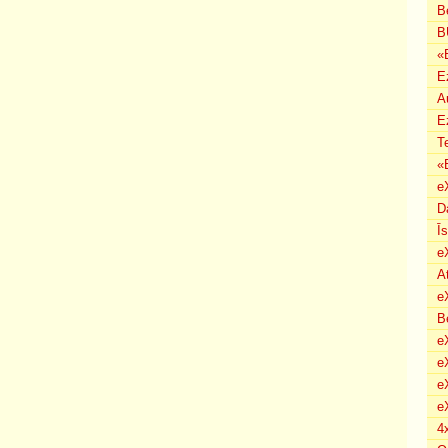
B
B
«
E
A
E
T
«
e
D
Ī
e
A
e
B
eX
e
e
e
4