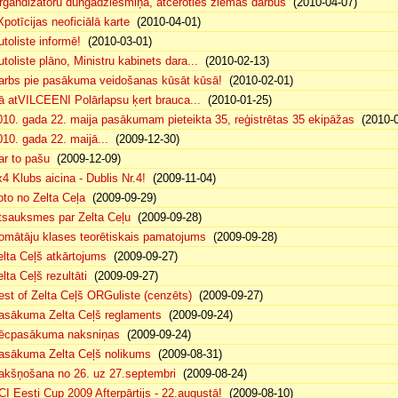
rgandizatoru dungādziesmiņa, atceroties ziemas darbus
(2010-04-07)
Xpotīcijas neoficiālā karte
(2010-04-01)
utoliste informē!
(2010-03-01)
utoliste plāno, Ministru kabinets dara...
(2010-02-13)
arbs pie pasākuma veidošanas kūsāt kūsā!
(2010-02-01)
ā atVILCEENI Polārlapsu ķert brauca...
(2010-01-25)
010. gada 22. maija pasākumam pieteikta 35, reģistrētas 35 ekipāžas
(2010-0
010. gada 22. maijā...
(2009-12-30)
ar to pašu
(2009-12-09)
x4 Klubs aicina - Dublis Nr.4!
(2009-11-04)
oto no Zelta Ceļa
(2009-09-29)
tsauksmes par Zelta Ceļu
(2009-09-28)
omātāju klases teorētiskais pamatojums
(2009-09-28)
elta Ceļš atkārtojums
(2009-09-27)
lta Ceļš rezultāti
(2009-09-27)
est of Zelta Ceļš ORGuliste (cenzēts)
(2009-09-27)
asākuma Zelta Ceļš reglaments
(2009-09-24)
ēcpasākuma naksniņas
(2009-09-24)
asākuma Zelta Ceļš nolikums
(2009-08-31)
akšņošana no 26. uz 27.septembri
(2009-08-24)
CI Eesti Cup 2009 Afterpārtijs - 22.augustā!
(2009-08-10)