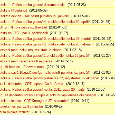
utoliste. Pašos spēka gados! dokumentācija
(2011-05-23)
utoliste Nīderlandē
(2011-05-09)
utoliste devīga - sāc pelnīt punktus jau janvārī!
(2011-05-01)
utoliste. Pašos spēka gados! 4. priekšspēle notika 30. aprīlī!
(2011-04-28)
DT un fillmore ceļos uz Baikālu!
(2011-04-03)
tāsts no CDT - par 3. priekšspēli
(2011-03-27)
utoliste. Pašos spēka gados! 3. priekšspēle notika 26. martā!
(2011-03-22)
utoliste. Pašos spēka gados! 2. priekšspēle notika 26. februārī!
(2011-02-25)
iezvani man! nolikums, rezultāti un himna
(2011-02-18)
utoliste. Pašos spēka gados! 1.priekšspēle notika 29.janvārī!
(2011-01-27)
iezvani man! reģistrētas 8 ekipāžas
(2011-01-14)
.g. 19.februārī - Piezvani man!
(2011-01-12)
utoliste savā 10.gadā devīga - sāc pelnīt punktus jau janvārī!
(2011-01-02)
utoliste. Pašos spēka gados! pieteiktas 32, reģistrētas 32 ekipāža!
(2011-01-
au 11.decembrī - CDT Lapsas Golfs. Ātrais.
(2010-12-11)
utoliste. Pašos spēka gados! notiks 2011. gada 28.maijā!
(2010-12-05)
.g. 13.decembrī notiks Latvijas Autoklubu apvienības dibināšana!
(2010-11-22
utoliste iesaka - CDT Kartogrāfs 27. novembrī!
(2010-10-14)
tsauksmes par Ezīša miglāju
(2010-09-27)
zīša miglāja rezultāti
(2010-09-26)