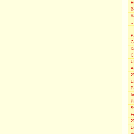
R
B
R
.
..
P
G
D
C
U
A
2
U
P
I
P
S
F
2
U