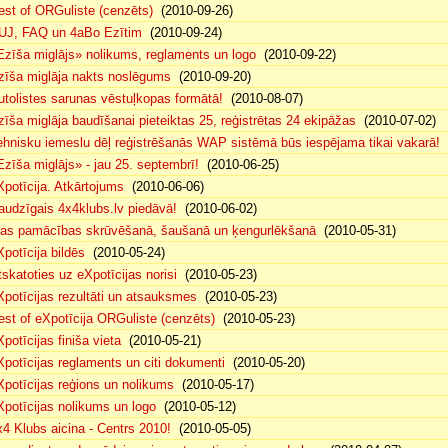
est of ORGuliste (cenzēts)
(2010-09-26)
UJ, FAQ un 4aBo Ezītim
(2010-09-24)
Ezīša miglājs» nolikums, reglaments un logo
(2010-09-22)
zīša miglāja nakts noslēgums
(2010-09-20)
utolistes sarunas vēstuļkopas formātā!
(2010-08-07)
zīša miglāja baudīšanai pieteiktas 25, reģistrētas 24 ekipāžas
(2010-07-02)
ehnisku iemeslu dēļ reģistrēšanās WAP sistēmā būs iespējama tikai vakarā!
(
Ezīša miglājs» - jau 25. septembrī!
(2010-06-25)
Xpotīcija. Atkārtojums
(2010-06-06)
audzīgais 4x4klubs.lv piedāvā!
(2010-06-02)
sas pamācības skrūvēšanā, šaušanā un ķengurlēkšanā
(2010-05-31)
Xpotīcija bildēs
(2010-05-24)
tskatoties uz eXpotīcijas norisi
(2010-05-23)
Xpotīcijas rezultāti un atsauksmes
(2010-05-23)
est of eXpotīcija ORGuliste (cenzēts)
(2010-05-23)
potīcijas finiša vieta
(2010-05-21)
Xpotīcijas reglaments un citi dokumenti
(2010-05-20)
Xpotīcijas reģions un nolikums
(2010-05-17)
Xpotīcijas nolikums un logo
(2010-05-12)
x4 Klubs aicina - Centrs 2010!
(2010-05-05)