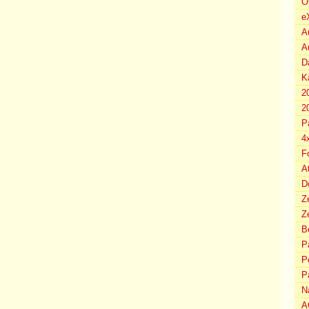
O
e
A
A
D
K
2
2
P
4
F
A
D
Z
Ze
B
P
P
P
N
A