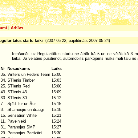
umi
|
Arhīvs
egularitates startu laiki
(2007-05-22, papildināts 2007-05-24)
Ierašanās uz Regularitātes startu ne ātrāk kā 5 un ne vēlāk kā 3 m
laika. Ja vēlaties pusdienot, automobīlis parkojams maksimāli tālu no s
Nr
Nosaukums
Laiks
35.
Vinters un Feders Team
15:00
34.
STIenis Timber
15:03
25.
STIenis Red
15:06
43.
STIenis 43
15:09
30.
STIenis 30
15:12
7.
Spīd Tur un Šur
15:15
8.
Shameejie un draugi
15:18
15.
Sensation White
15:21
11.
Pavēlnieki
15:24
31.
Paranojas SMP
15:27
29.
Paranojas Partizāni
15:30