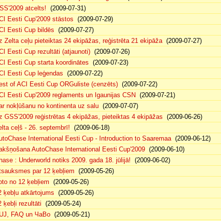
SS'2009 atcelts!
(2009-07-31)
CI Eesti Cup'2009 stāstos
(2009-07-29)
CI Eesti Cup bildēs
(2009-07-27)
z Zelta ceļu pieteiktas 24 ekipāžas, reģistrēta 21 ekipāža
(2009-07-27)
CI Eesti Cup rezultāti (atjaunoti)
(2009-07-26)
CI Eesti Cup starta koordinātes
(2009-07-23)
CI Eesti Cup leģendas
(2009-07-22)
est of ACI Eesti Cup ORGuliste (cenzēts)
(2009-07-22)
CI Eesti Cup'2009 reglaments un Igaunijas CSN
(2009-07-21)
ar nokļūšanu no kontinenta uz salu
(2009-07-07)
z GSS'2009 reģistrētas 4 ekipāžas, pieteiktas 4 ekipāžas
(2009-06-26)
elta ceļš - 26. septembrī!
(2009-06-18)
utoChase International Eesti Cup - Introduction to Saaremaa
(2009-06-12)
akšņošana AutoChase International Eesti Cup'2009
(2009-06-10)
hase : Underworld notiks 2009. gada 18. jūlijā!
(2009-06-02)
tsauksmes par 12 ķebļiem
(2009-05-26)
oto no 12 ķebļiem
(2009-05-26)
2 ķebļu atkārtojums
(2009-05-26)
 ķebļi rezultāti
(2009-05-24)
UJ, FAQ un ЧаВо
(2009-05-21)