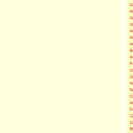
G
A
A
U
A
A
A
B
A
P
U
Z
A
N
C
A
F
1
12
B