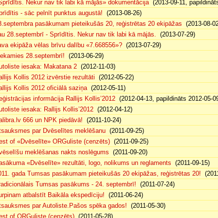
Sprīdītis. Nekur nav tik labi kā mājās» dokumentācija
(2013-09-11, papildināt
prīdītis - sāc pelnīt punktus augustā!
(2013-08-26)
8.septembra pasākumam pieteikušās 20, reģistrētas 20 ekipāžas
(2013-08-02
au 28.septembrī - Sprīdītis. Nekur nav tik labi kā mājās.
(2013-07-29)
ava ekipāža vēlas brīvu dalību «7.668556»?
(2013-07-29)
iekamies 28.septembrī!
(2013-06-29)
utoliste iesaka: Makatana 2
(2012-11-03)
llijs Kollis 2012 izvērstie rezultāti
(2012-05-22)
llijs Kollis 2012 oficiālā saziņa
(2012-05-11)
eģistrācijas informācija Rallijs Kollis’2012
(2012-04-13, papildināts 2012-05-0
toliste iesaka: Rallijs Kollis’2012
(2012-04-12)
alibra.lv 666 un NPK piedāvā!
(2011-10-24)
tsauksmes par Dvēselītes meklēšanu
(2011-09-25)
est of «Dvēselīte» ORGuliste (cenzēts)
(2011-09-25)
vēselīšu meklēšanas nakts noslēgums
(2011-09-20)
asākuma «Dvēselīte» rezultāti, logo, nolikums un reglaments
(2011-09-15)
011. gada Tumsas pasākumam pieteikušās 20 ekipāžas, reģistrētas 20!
(2011
radicionālais Tumsas pasākums - 24. septembrī!
(2011-07-24)
urpinam atbalstīt Baikāla ekspedīciju!
(2011-06-24)
tsauksmes par Autoliste.Pašos spēka gados!
(2011-05-30)
est of ORGuliste (cenzēts)
(2011-05-28)