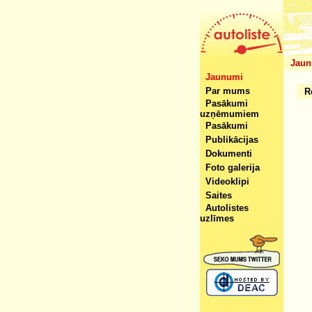
Jaun
Jaunumi
Par mums
R
Pasākumi
uzņēmumiem
Pasākumi
Publikācijas
Dokumenti
Foto galerija
Videoklipi
Saites
Autolistes
uzlīmes