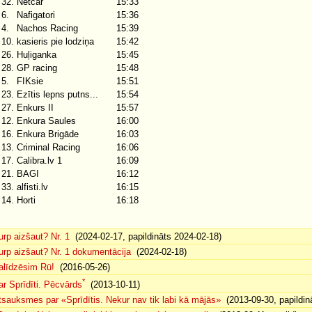
32.
Netcar
15:33
6.
Nafigatori
15:36
4.
Nachos Racing
15:39
10.
kasieris pie lodziņa
15:42
26.
Huļiganka
15:45
28.
GP racing
15:48
5.
FIKsie
15:51
23.
Ezītis lepns putns...
15:54
27.
Enkurs II
15:57
12.
Enkura Saules
16:00
16.
Enkura Brigāde
16:03
13.
Criminal Racing
16:06
17.
Calibra.lv 1
16:09
21.
BAGI
16:12
33.
alfisti.lv
16:15
14.
Horti
16:18
urp aizšaut? Nr. 1
(2024-02-17, papildināts 2024-02-18)
urp aizšaut? Nr. 1 dokumentācija
(2024-02-18)
alīdzēsim Rū!
(2016-05-26)
*
ar Sprīdīti. Pēcvārds
(2013-10-11)
tsauksmes par «Sprīdītis. Nekur nav tik labi kā mājās»
(2013-09-30, papildin